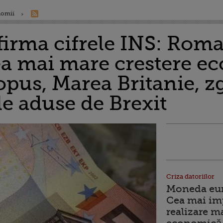
nomii
firma cifrele INS: Roma
cea mai mare crestere 
opus, Marea Britanie, z
le aduse de Brexit
Criza datoriilor
Moneda euro
Cea mai im
realizare m