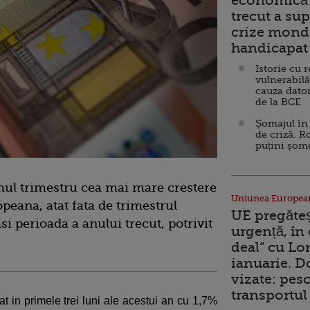
economică 
trecut a sup
crize mondi
handicapat 
Istorie cu 
vulnerabilă
cauza dator
de la BCE
Șomajul în 
de criză. R
puțini șom
mul trimestru cea mai mare crestere
Uniunea Europea
ana, atat fata de trimestrul
UE pregăte
si perioada a anului trecut, potrivit
urgență, în
deal” cu Lo
ianuarie. 
vizate: pesc
transportul 
 in primele trei luni ale acestui an cu 1,7%