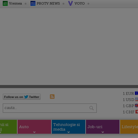
Vremea
PROTV NEWS
VOYO
1 EUR
1 USD
1 GBP
1 CHF
i si
Tehnologie si
Auto
Job-uri
Lifestyl
i
media