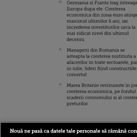
Germania si Franta trag intreag
Europa dupa ele. Cresterea
economica din zona euro ating
maximul ultimilor 6 ani, iar
increderea investitorilor urca la 
mai ridicat nivel din ultimul
deceniu
Managerii din Romania se
asteapta la cresterea sustinuta a
afacerilor in toate sectoarele, p
in iulie, lideri fiind constructiile
comertul
Marea Britanie revizuieste in jo
cresterea economica, pe fondul
scaderii consumului si al crester
preturilor
Stirileprotv.ro
ilike-it.
Nouă ne pasă ca datele tale personale să rămână con