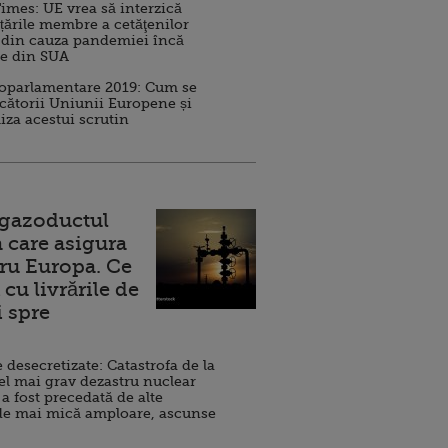
imes: UE vrea să interzică
 țările membre a cetăţenilor
 din cauza pandemiei încă
ve din SUA
roparlamentare 2019: Cum se
cătorii Uniunii Europene și
iza acestui scrutin
 gazoductul
 care asigura
ru Europa. Ce
cu livrările de
i spre
esecretizate: Catastrofa de la
el mai grav dezastru nuclear
 a fost precedată de alte
de mai mică amploare, ascunse