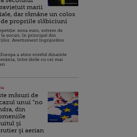
a secolului
raviețuit marii
ale, dar rămâne un colos
de propriile slăbiciuni
repetiție: zona euro, extrem de
 la șocuri, în principal din
iilor. Avertisment îngrijorător
Europa a atins nivelul dinainte
omânia, între țările cu cei mai
eri
na
ște măsuri de
 cazul unui ”no
ndra, din
Domeniile
uitul şi
rutier şi aerian