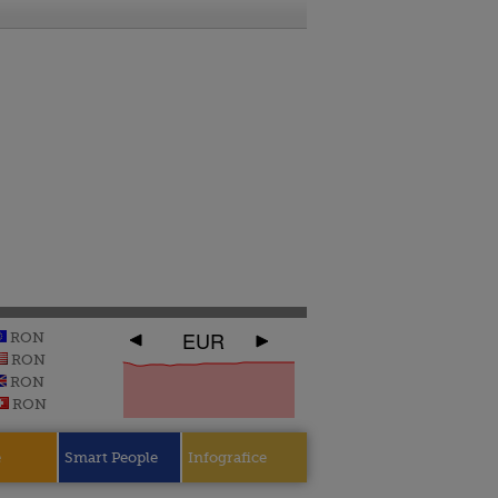
EUR
RON
RON
RON
RON
e
Smart People
Infografice