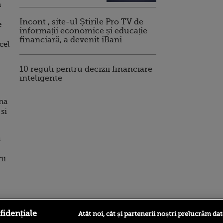
a
Incont , site-ul Știrile Pro TV de
e
informații economice și educație
financiară, a devenit iBani
cel
10 reguli pentru decizii financiare
inteligente
ana
 si
s
ii
ro
foodstory.ro
Procinema.ro
fidențiale
Atât noi, cât și partenerii noștri prelucrăm dat