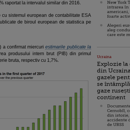
New York T
% raportat la intervalul similar din 2016.
intrarea în
americani,
e cu sistemul european de contabilitate ESA
foarte acti
blicate de biroul european de statistica pe
Alegeri eu
aleg condu
care este m
S) a confirmat miercuri
estimarile publicate la
erea produsului intern brut (PIB) din primul
Ucraina
erie bruta, respectiv cu 1,7%.
Explozie la
din Ucraina
gazele pent
se întâmplă 
gaze ruseșt
continent
Documente d
Cernobîl, c
din istorie,
accidente 
de URSS