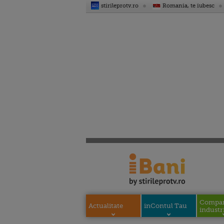
stirileprotv.ro
Romania, te iubesc
Compani
Actualitate
inContul Tau
industri