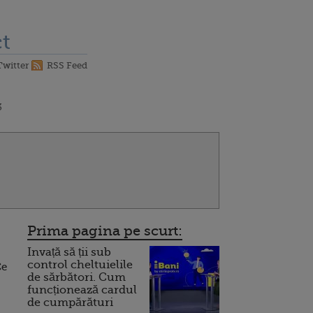
t
Twitter
RSS Feed
3
Prima pagina pe scurt:
Invață să ții sub
control cheltuielile
Ce
de sărbători. Cum
funcționează cardul
de cumpărături