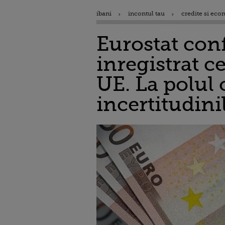
ibani
incontul tau
credite si eco
Eurostat con
inregistrat 
UE. La polul 
incertitudini