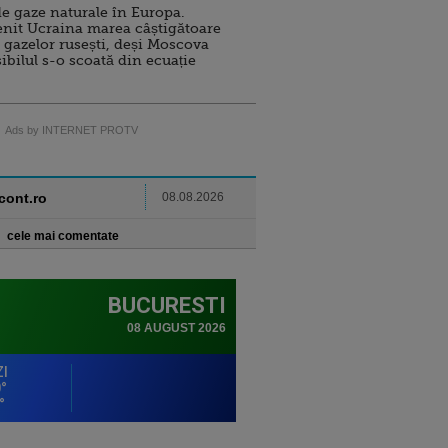
e gaze naturale în Europa.
nit Ucraina marea câștigătoare
 gazelor rusești, deși Moscova
sibilul s-o scoată din ecuație
Ads by INTERNET PROTV
ncont.ro
08.08.2026
cele mai comentate