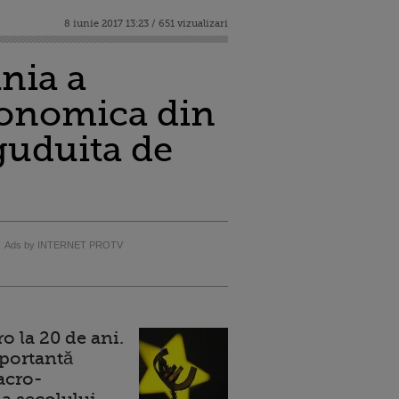
8 iunie 2017 13:23 / 651 vizualizari
nia a
economica din
guduita de
Ads by INTERNET PROTV
 la 20 de ani.
portantă
acro-