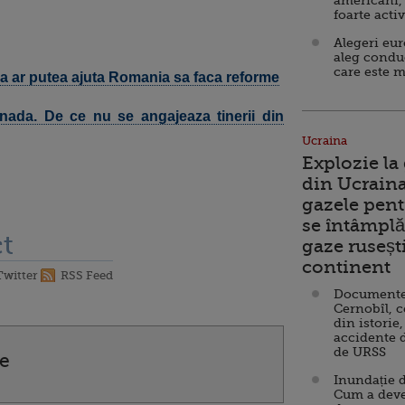
americani,
foarte acti
Alegeri eu
aleg condu
care este m
a ar putea ajuta Romania sa faca reforme
enada. De ce nu se angajeaza tinerii din
Ucraina
Explozie la
din Ucraina
gazele pent
se întâmplă 
t
gaze ruseșt
continent
Twitter
RSS Feed
Documente d
Cernobîl, c
din istorie,
accidente 
de URSS
e
Inundație d
Cum a deve