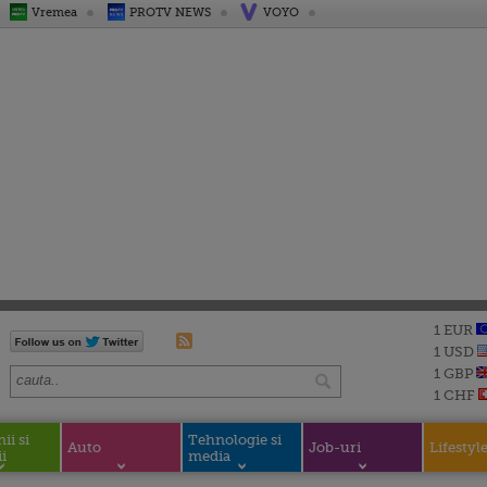
Vremea
PROTV NEWS
VOYO
1 EUR
1 USD
1 GBP
1 CHF
i si
Tehnologie si
Auto
Job-uri
Lifestyl
i
media