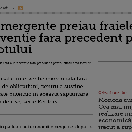
nomii
mergente preiau fraiele
rventie fara precedent 
otului
ansat o interventie coordonata fara
i de obligatiuni, pentru a sustine
Criza datoriilor
fectate puternic in aceasta saptamana
Moneda euro
a de risc, scrie Reuters.
Cea mai im
realizare m
economică 
trecut a sup
in partea unei economii emergente, dupa ce