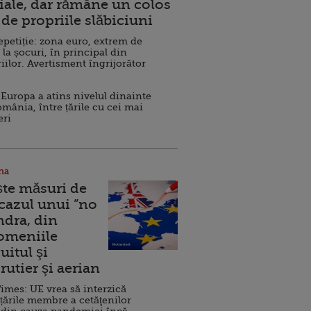
ale, dar rămâne un colos
de propriile slăbiciuni
repetiție: zona euro, extrem de
 la șocuri, în principal din
iilor. Avertisment îngrijorător
Europa a atins nivelul dinainte
omânia, între țările cu cei mai
eri
na
ște măsuri de
 cazul unui ”no
ndra, din
Domeniile
uitul şi
rutier şi aerian
imes: UE vrea să interzică
 țările membre a cetăţenilor