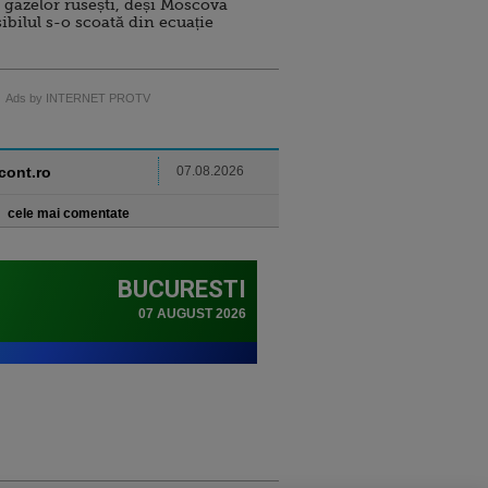
 gazelor rusești, deși Moscova
sibilul s-o scoată din ecuație
Ads by INTERNET PROTV
ncont.ro
07.08.2026
cele mai comentate