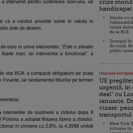
crize mondi
 intervenit pentru sustinerea won-ului, iar
handicapat 
Istorie cu 
at ca a vandut anumite sume in valuta in
vulnerabilă
cauza dator
iile date de dealeri.
de la BCE
Șomajul în 
de criză. R
 de euro in urma interventiei.
"Este o situatie
puțini șom
oarte mari, iar interventia a functionat"
, a
de stat BGK a cumparat obligatiuni pe piata
Uniunea Europea
UE pregăte
 Finante, iar randamentul titlurilor pe termen
urgență, în
deal” cu Lo
omenteze.
ianuarie. 
vizate: pesc
 interventie de sustinere a zlotului dupa 9
transportul 
Polonia a adoptat flotarea libera a zlotului.
New York T
tionat in crestere cu 2,8%, la 4,3998 unitati
intrarea în