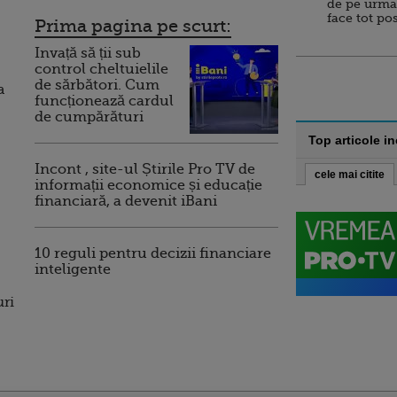
de pe urma
face tot po
Prima pagina pe scurt:
Invață să ții sub
control cheltuielile
de sărbători. Cum
a
funcționează cardul
de cumpărături
Top articole i
Incont , site-ul Știrile Pro TV de
cele mai citite
informații economice și educație
financiară, a devenit iBani
10 reguli pentru decizii financiare
inteligente
uri