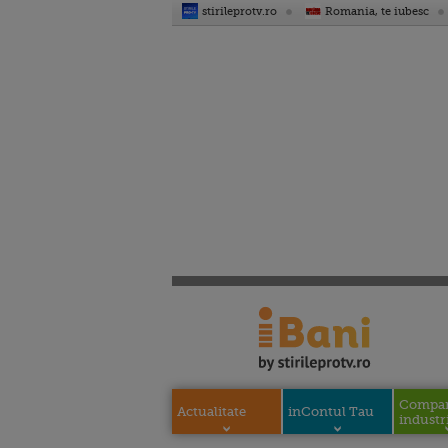
stirileprotv.ro
Romania, te iubesc
Compani
Actualitate
inContul Tau
industri