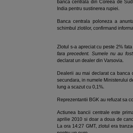
banca centrala din Coreea de Sud a
India pentru sustinerea rupiei.
Banca centrala poloneza a anunt
schimbul zlotilor, confirmand informat
Zlotul s-a apreciat cu peste 2% fata
fara precedent. Sumele nu au fost f
declarat un dealer din Varsovia.
Dealerii au mai declarat ca banca 
secundara, in numele Ministerului de
lung a scazut cu 0,1%.
Reprezentantii BGK au refuzat sa c
Actiunea bancii centrale este prima
aprilie 2010 si doar a doua de cand 
La ora 14:27 GMT, zlotul era tranzac
pentru un euro.