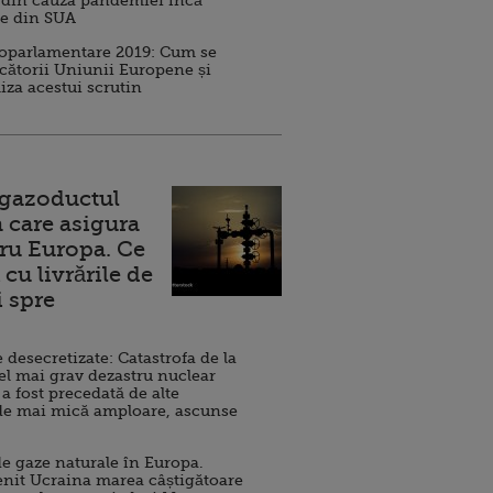
 din cauza pandemiei încă
ve din SUA
roparlamentare 2019: Cum se
cătorii Uniunii Europene și
iza acestui scrutin
 gazoductul
 care asigura
ru Europa. Ce
cu livrările de
i spre
esecretizate: Catastrofa de la
el mai grav dezastru nuclear
 a fost precedată de alte
de mai mică amploare, ascunse
e gaze naturale în Europa.
nit Ucraina marea câștigătoare