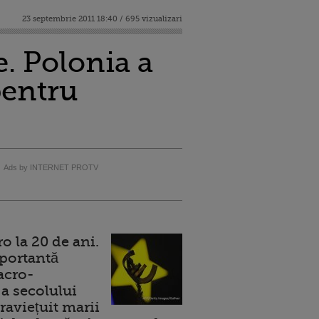
23 septembrie 2011 18:40 / 695 vizualizari
. Polonia a
pentru
Ads by INTERNET PROTV
 la 20 de ani.
portantă
acro-
a secolului
raviețuit marii