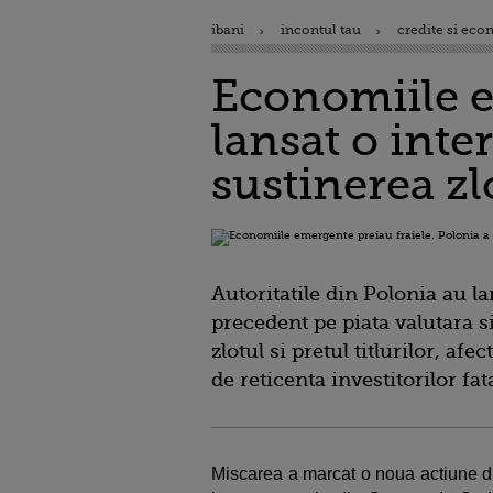
ibani
incontul tau
credite si eco
Economiile e
lansat o inte
sustinerea zl
Autoritatile din Polonia au l
precedent pe piata valutara s
zlotul si pretul titlurilor, a
de reticenta investitorilor fat
Miscarea a marcat o noua actiune d