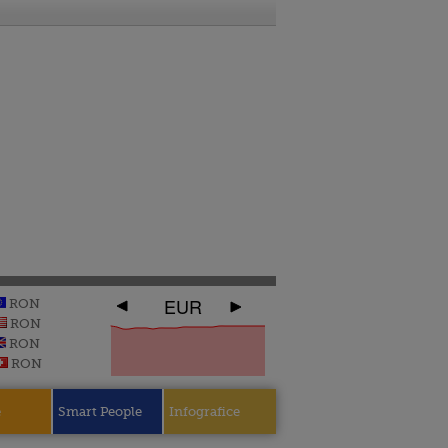
EUR
RON
RON
RON
RON
e
Smart People
Infografice