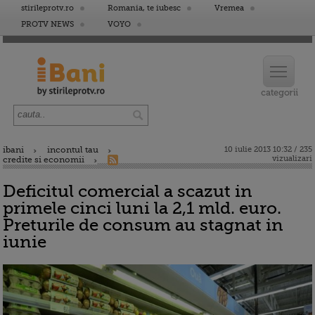
stirileprotv.ro
Romania, te iubesc
Vremea
PROTV NEWS
VOYO
ibani
incontul tau
10 iulie 2013 10:32 / 235
vizualizari
credite si economii
Deficitul comercial a scazut in
primele cinci luni la 2,1 mld. euro.
Preturile de consum au stagnat in
iunie