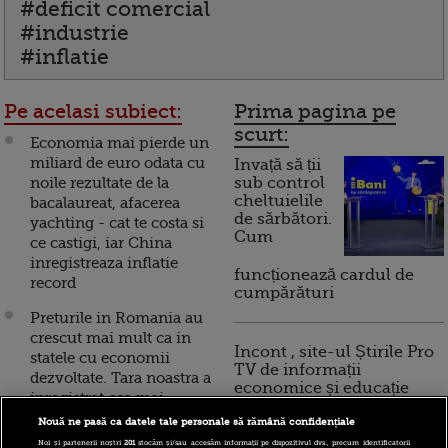
#deficit comercial
#industrie
#inflatie
Pe acelasi subiect:
Prima pagina pe
scurt:
Economia mai pierde un
miliard de euro odata cu
Invață să ții
noile rezultate de la
sub control
cheltuielile
bacalaureat, afacerea
de sărbători.
yachting - cat te costa si
Cum
ce castigi, iar China
inregistreaza inflatie
funcționează cardul de
record
cumpărături
Preturile in Romania au
crescut mai mult ca in
Incont , site-ul Știrile Pro
statele cu economii
TV de informații
dezvoltate. Tara noastra a
economice și educație
inregistrat cea mai
financiară, a devenit iBani
ridicata inflatie din UE
Nouă ne pasă ca datele tale personale să rămână confidențiale
Noi și partenerii noștri
201
stocăm și/sau accesăm informații pe dispozitivul dvs., precum identificatorii