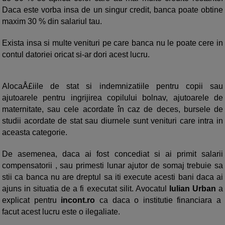
Daca este vorba insa de un singur credit, banca poate obtine
maxim 30 % din salariul tau.
Exista insa si multe venituri pe care banca nu le poate cere in
contul datoriei oricat si-ar dori acest lucru.
AlocaÅ£iile de stat si indemnizatiile pentru copii sau
ajutoarele pentru ingrijirea copilului bolnav, ajutoarele de
maternitate, sau cele acordate în caz de deces, bursele de
studii acordate de stat sau diurnele sunt venituri care intra in
aceasta categorie.
De asemenea, daca ai fost concediat si ai primit salarii
compensatorii , sau primesti lunar ajutor de somaj trebuie sa
stii ca banca nu are dreptul sa iti execute acesti bani daca ai
ajuns in situatia de a fi executat silit. Avocatul
Iulian Urban
a
explicat pentru
incont.ro
ca daca o institutie financiara a
facut acest lucru este o ilegaliate.