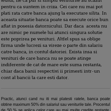
leului, fie ca pur si simplu veniturile au scazut
pentru ca suntem in criza. Cei care nu mai pot
plati rata catre banca ajung la executare silita. In
aceasta situatie banca poate sa execute orice bun
aflat in posesia datornicului. Dar daca acesta nu
are nimic pe numele lui atunci singura solutie
este poprirea pe venituri. Altfel spus sa oblige
firma unde lucrezi sa vireze o parte din salariu
catre banca, in contul datoriei. Exista insa si
venituri de care banca nu se poate atinge
indiferente de cat de mare este suma restanta,
chiar daca banii respectivi ii primesti intr-un
cont al bancii la care esti dator.
Practic, atunci cand nu iti mai platesti ratele, banca poate
obtine maximum 50% din salariul sau veniturile tale. Procentul
de 50 % se aplica celor care au mai multe credite restante.