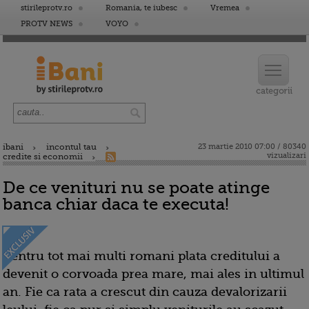
stirileprotv.ro
Romania, te iubesc
Vremea
PROTV NEWS
VOYO
ibani
incontul tau
23 martie 2010 07:00 / 80340
vizualizari
credite si economii
De ce venituri nu se poate atinge
banca chiar daca te executa!
Pentru tot mai multi romani plata creditului a
devenit o corvoada prea mare, mai ales in ultimul
an. Fie ca rata a crescut din cauza devalorizarii