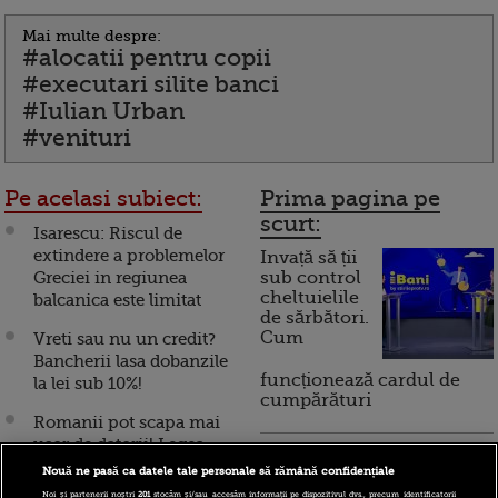
Mai multe despre:
#alocatii pentru copii
#executari silite banci
#Iulian Urban
#venituri
Pe acelasi subiect:
Prima pagina pe
scurt:
Isarescu: Riscul de
extindere a problemelor
Invață să ții
Greciei in regiunea
sub control
cheltuielile
balcanica este limitat
de sărbători.
Cum
Vreti sau nu un credit?
Bancherii lasa dobanzile
funcționează cardul de
la lei sub 10%!
cumpărături
Romanii pot scapa mai
usor de datorii! Legea
Incont , site-ul Știrile Pro
falimentului personal pe
Nouă ne pasă ca datele tale personale să rămână confidențiale
TV de informații
cale sa fie aprobata tacit
Noi și partenerii noștri
201
stocăm și/sau accesăm informații pe dispozitivul dvs., precum identificatorii