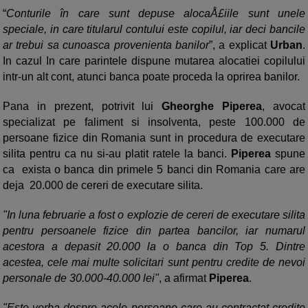
“
Conturile în care sunt depuse alocaÅ£iile sunt unele
speciale, in care titularul contului este copilul, iar deci bancile
ar trebui sa cunoasca provenienta banilor
”, a explicat
Urban
.
In cazul In care parintele dispune mutarea alocatiei copilului
intr-un alt cont, atunci banca poate proceda la oprirea banilor.
Pana in prezent, potrivit lui
Gheorghe Piperea
, avocat
specializat pe faliment si insolventa, peste 100.000 de
persoane fizice din Romania sunt in procedura de executare
silita pentru ca nu si-au platit ratele la banci.
Piperea
spune
ca exista o banca din primele 5 banci din Romania care are
deja 20.000 de cereri de executare silita.
"In luna februarie a fost o explozie de cereri de executare silita
pentru persoanele fizice din partea bancilor, iar numarul
acestora a depasit 20.000 la o banca din Top 5. Dintre
acestea, cele mai multe solicitari sunt pentru credite de nevoi
personale de 30.000-40.000 lei"
, a afirmat
Piperea
.
"Este vorba despre acele persoane care au contractat credite