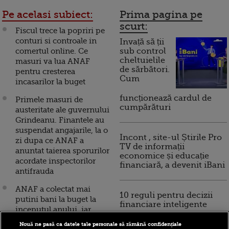
Pe acelasi subiect:
Prima pagina pe
scurt:
Fiscul trece la popriri pe
conturi si controale in
Invață să ții
comertul online. Ce
sub control
cheltuielile
masuri va lua ANAF
de sărbători.
pentru cresterea
Cum
incasarilor la buget
funcționează cardul de
Primele masuri de
cumpărături
austeritate ale guvernului
Grindeanu. Finantele au
suspendat angajarile, la o
Incont , site-ul Știrile Pro
zi dupa ce ANAF a
TV de informații
anuntat taierea sporurilor
economice și educație
acordate inspectorilor
financiară, a devenit iBani
antifrauda
ANAF a colectat mai
10 reguli pentru decizii
putini bani la buget la
financiare inteligente
inceputul anului, iar
Finantele se imprumuta
Nouă ne pasă ca datele tale personale să rămână confidențiale