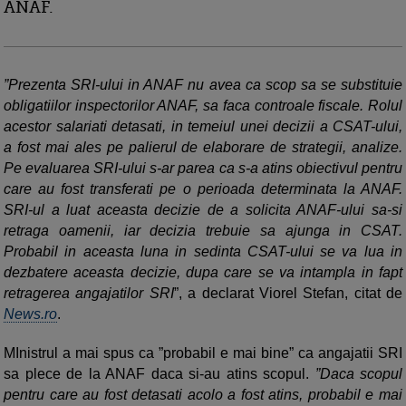
ANAF.
”Prezenta SRI-ului in ANAF nu avea ca scop sa se substituie
obligatiilor inspectorilor ANAF, sa faca controale fiscale. Rolul
acestor salariati detasati, in temeiul unei decizii a CSAT-ului,
a fost mai ales pe palierul de elaborare de strategii, analize.
Pe evaluarea SRI-ului s-ar parea ca s-a atins obiectivul pentru
care au fost transferati pe o perioada determinata la ANAF.
SRI-ul a luat aceasta decizie de a solicita ANAF-ului sa-si
retraga oamenii, iar decizia trebuie sa ajunga in CSAT.
Probabil in aceasta luna in sedinta CSAT-ului se va lua in
dezbatere aceasta decizie, dupa care se va intampla in fapt
retragerea angajatilor SRI
”, a declarat Viorel Stefan, citat de
News.ro
.
MInistrul a mai spus ca ”probabil e mai bine” ca angajatii SRI
sa plece de la ANAF daca si-au atins scopul.
”Daca scopul
pentru care au fost detasati acolo a fost atins, probabil e mai