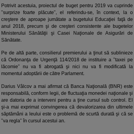
Potrivit acestuia, proiectul de buget pentru 2019 va cuprinde
"surprize foarte plăcute", el referindu-se, în context, la o
creştere de aproape jumătate a bugetului Educaţiei faţă de
anul 2018, precum şi de creşteri consistente ale bugetelor
Ministerului Sănătăţii şi Casei Naţionale de Asigurări de
Sănătate.
Pe de altă parte, consilierul premierului a ţinut să sublinieze
că Ordonanţa de Urgenţă 114/2018 de instituire a "taxei pe
lăcomie" nu va fi abrogată şi nici nu va fi modificată la
momentul adoptării de către Parlament.
Darius Vâlcov a mai afirmat că Banca Naţională (BNR) este
responsabilă, conform legii, de fluctuaţia monedei naţionale şi
are datoria de a interveni pentru a ţine cursul sub control. El
şi-a mai exprimat convingerea că devalorizarea din ultimele
săptămâni a leului este o problemă de scurtă durată şi că se
"va regla" în cursul acestui an.