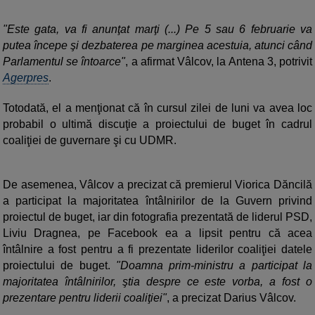
"Este gata, va fi anunţat marţi (...) Pe 5 sau 6 februarie va
putea începe şi dezbaterea pe marginea acestuia, atunci când
Parlamentul se întoarce"
, a afirmat Vâlcov, la Antena 3, potrivit
Agerpres
.
Totodată, el a menţionat că în cursul zilei de luni va avea loc
probabil o ultimă discuţie a proiectului de buget în cadrul
coaliţiei de guvernare şi cu UDMR.
De asemenea, Vâlcov a precizat că premierul Viorica Dăncilă
a participat la majoritatea întâlnirilor de la Guvern privind
proiectul de buget, iar din fotografia prezentată de liderul PSD,
Liviu Dragnea, pe Facebook ea a lipsit pentru că acea
întâlnire a fost pentru a fi prezentate liderilor coaliţiei datele
proiectului de buget.
"Doamna prim-ministru a participat la
majoritatea întâlnirilor, ştia despre ce este vorba, a fost o
prezentare pentru liderii coaliţiei"
, a precizat Darius Vâlcov.