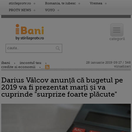
stirileprotv.ro
Romania, te iubesc
Vremea
PROTV NEWS
VOYO
ibani
incontul tau
28 ianuarie 2019 09:17 / 348
vizualizari
credite si economii
Darius Vâlcov anunță că bugetul pe
2019 va fi prezentat marți și va
cuprinde "surprize foarte plăcute"