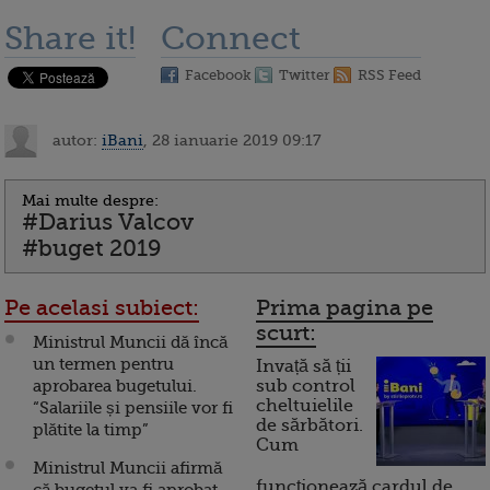
Share it!
Connect
Facebook
Twitter
RSS Feed
autor:
iBani
, 28 ianuarie 2019 09:17
Mai multe despre:
#Darius Valcov
#buget 2019
Pe acelasi subiect:
Prima pagina pe
scurt:
Ministrul Muncii dă încă
un termen pentru
Invață să ții
aprobarea bugetului.
sub control
cheltuielile
“Salariile și pensiile vor fi
de sărbători.
plătite la timp”
Cum
Ministrul Muncii afirmă
funcționează cardul de