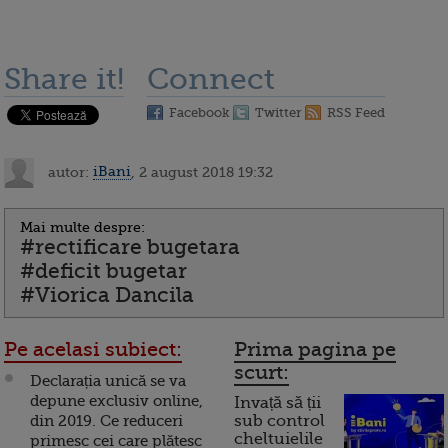
Share it!
Connect
Facebook
Twitter
RSS Feed
autor:
iBani
, 2 august 2018 19:32
Mai multe despre:
#rectificare bugetara
#deficit bugetar
#Viorica Dancila
Pe acelasi subiect:
Prima pagina pe
scurt:
Declarația unică se va
depune exclusiv online,
Invață să ții
din 2019. Ce reduceri
sub control
cheltuielile
primesc cei care plătesc