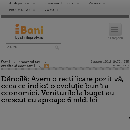
stirileprotv.ro
Romania, te iubesc
Vremea
PROTV NEWS
VOYO
ibani
incontul tau
2 august 2018 19:32 / 235
vizualizari
credite si economii
Dăncilă: Avem o rectificare pozitivă,
ceea ce indică o evoluţie bună a
economiei. Veniturile la buget au
crescut cu aproape 6 mld. lei