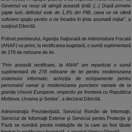
Guvernul va reuşi să atingă această ţintă. (...) După primele
şapte luni, deficitul este de 1,3% din PIB, ceea ce ne oferă
suficient spaţiu pentru a ne încadra în ţinta asumată iniţial"
, a
susţinut Dăncilă.
Potrivit premierului, Agenţia Naţională de Administrare Fiscală
(ANAF) va primi, la rectificarea bugetară, o sumă suplimentară
de 278 de milioane de lei.
"
Prin această rectificare, la ANAF am repartizat o sumă
suplimentară de 278 milioane de lei pentru modernizarea
sistemului informatic, achiziţia de echipamente pentru
personalul vamal şi modernizarea punctelor vamale de la
graniţa Uniunii Europene, respectiv pe frontiera cu Republica
Moldova, Ucraina şi Serbia
", a declarat Dăncilă.
Administraţia Prezidenţială, Serviciul Român de Informaţii,
Serviciul de Informaţii Externe şi Serviciul pentru Protecţie şi
Pază se numără printre instituţiile de la care au fost tăiate
fonduri la rectificarea bugetară, a anunţat Viorica Dăncilă.