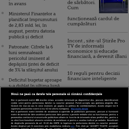
de sărbători.
în avans
Cum
Ministerul Finanțelor a
funcționează cardul de
planificat împrumuturi
cumpărături
de 2,83 mld. lei, în
august, pentru datoria
publică și deficit
Incont , site-ul Știrile Pro
TV de informații
Patronate: Cifrele la 6
economice și educație
luni semnalează
financiară, a devenit iBani
pericolul iminent al
depăşirii ţintei de deficit
de 3% la sfârşitul anului
10 reguli pentru decizii
financiare inteligente
Deficitul bugetar aproape
s-a dublat în ultima lună
și a crescut de trei ori față
Nouă ne pasă ca datele tale personale să rămână confidențiale
de anul trecut. Celtuielile
Noi și partenerii noștri
201
stocăm și/sau accesăm informații pe dispozitivul dvs., precum identificatorii
de personal au crescut cu
cookie unici pentru prelucrarea datelor cu caracter personal. Puteți accepta sau gestiona alegerile dvs.
făcând clic mai jos sau în orice moment, pe pagina cu politica de confidențialitate. Aceste alegeri vor fi
peste 24%, după
raportate partenerilor noștri și nu vă vor afecta navigarea.
Mai multe detalii
Noi si partenerii nostri (retelele de socializare si agentiile de publicitate partenere, precum si furnizorii
majorarea salariilor
nostri de servicii de date analitice) prelucram date pentru a permite website-ului sa functioneze, pentru a
personaliza continutul si anunturile publicitare afisate in functie de interesele si/sau profilul dvs., pentru a
bugetarilor
va oferi functionalitati aferente retelelor de socializare si pentru a analiza traficul pe website. Beneficiati
de drepturile prevazute de art. 15-22 din GDPR in legatura cu prelucrarea datelor cu caracter personal.
Aceste drepturi pot fi exercitate prin modalitatea indicata
aici
. Prin click pe “ACCEPT TOATE”, acceptati
folosirea tuturor Tehnologiilor de tip Cookie, care implica inclusiv acceptul dvs. cu privire la