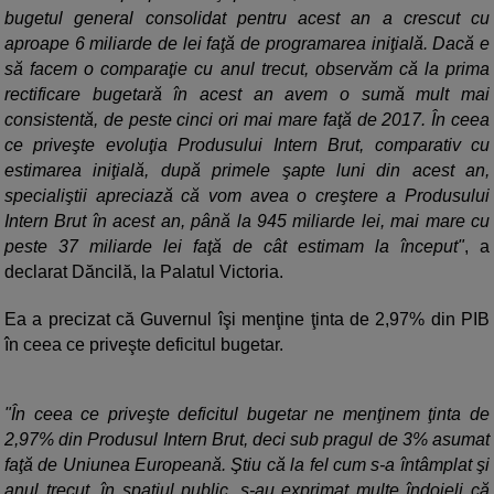
bugetul general consolidat pentru acest an a crescut cu
aproape 6 miliarde de lei faţă de programarea iniţială. Dacă e
să facem o comparaţie cu anul trecut, observăm că la prima
rectificare bugetară în acest an avem o sumă mult mai
consistentă, de peste cinci ori mai mare faţă de 2017. În ceea
ce priveşte evoluţia Produsului Intern Brut, comparativ cu
estimarea iniţială, după primele şapte luni din acest an,
specialiştii apreciază că vom avea o creştere a Produsului
Intern Brut în acest an, până la 945 miliarde lei, mai mare cu
peste 37 miliarde lei faţă de cât estimam la început"
, a
declarat Dăncilă, la Palatul Victoria.
Ea a precizat că Guvernul îşi menţine ţinta de 2,97% din PIB
în ceea ce priveşte deficitul bugetar.
"În ceea ce priveşte deficitul bugetar ne menţinem ţinta de
2,97% din Produsul Intern Brut, deci sub pragul de 3% asumat
faţă de Uniunea Europeană. Ştiu că la fel cum s-a întâmplat şi
anul trecut, în spaţiul public, s-au exprimat multe îndoieli că