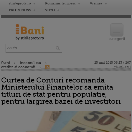
stirileprotv.ro
Romania, te iubesc
Vremea
PROTV NEWS
VOYO
ibani
incontul tau
25 mai 2015 08:13 / 267
vizualizari
credite si economii
Curtea de Conturi recomanda
Ministerului Finantelor sa emita
titluri de stat pentru populatie,
pentru largirea bazei de investitori