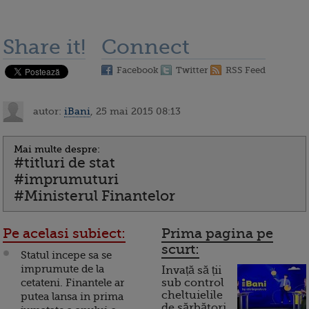
Share it!
Connect
Facebook
Twitter
RSS Feed
autor:
iBani
, 25 mai 2015 08:13
Mai multe despre:
#titluri de stat
#imprumuturi
#Ministerul Finantelor
Pe acelasi subiect:
Prima pagina pe
scurt:
Statul incepe sa se
imprumute de la
Invață să ții
cetateni. Finantele ar
sub control
cheltuielile
putea lansa in prima
de sărbători.