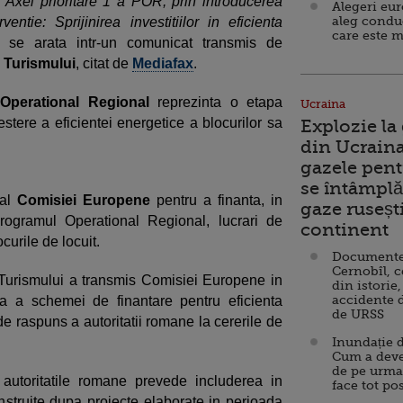
 Axei prioritare 1 a POR, prin introducerea
Alegeri eu
aleg condu
tie: Sprijinirea investitiilor in eficienta
care este m
, se arata intr-un comunicat transmis de
i Turismului
, citat de
Mediafax
.
Operational Regional
reprezinta o etapa
Ucraina
estere a eficientei energetice a blocurilor sa
Explozie la
din Ucraina
gazele pent
se întâmplă 
 al
Comisiei Europene
pentru a finanta, in
gaze ruseșt
 Programul Operational Regional, lucrari de
continent
curile de locuit.
Documente d
Cernobîl, c
 Turismului a transmis Comisiei Europene in
din istorie,
accidente 
a a schemei de finantare pentru eficienta
de URSS
e raspuns a autoritatii romane la cererile de
Inundație d
Cum a deve
de pe urma
utoritatile romane prevede includerea in
face tot po
nstruite dupa proiecte elaborate in perioada