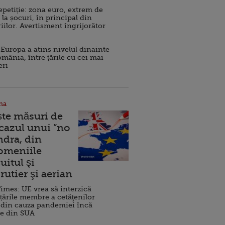
repetiție: zona euro, extrem de
 la șocuri, în principal din
iilor. Avertisment îngrijorător
Europa a atins nivelul dinainte
omânia, între țările cu cei mai
eri
na
ște măsuri de
 cazul unui ”no
ndra, din
Domeniile
uitul şi
rutier şi aerian
imes: UE vrea să interzică
 țările membre a cetăţenilor
 din cauza pandemiei încă
ve din SUA