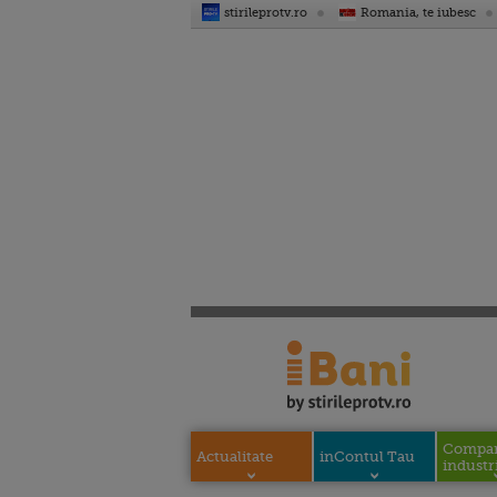
stirileprotv.ro
Romania, te iubesc
Compani
Actualitate
inContul Tau
industri