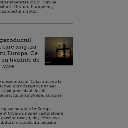
roparlamentare 2019: Cum se
cătorii Uniunii Europene și
iza acestui scrutin
 gazoductul
 care asigura
ru Europa. Ce
cu livrările de
i spre
esecretizate: Catastrofa de la
el mai grav dezastru nuclear
 a fost precedată de alte
de mai mică amploare, ascunse
e gaze naturale în Europa.
nit Ucraina marea câștigătoare
 gazelor rusești, deși Moscova
sibilul s-o scoată din ecuație