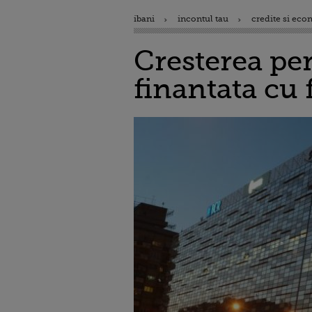
ibani
incontul tau
credite si eco
Cresterea per
finantata cu