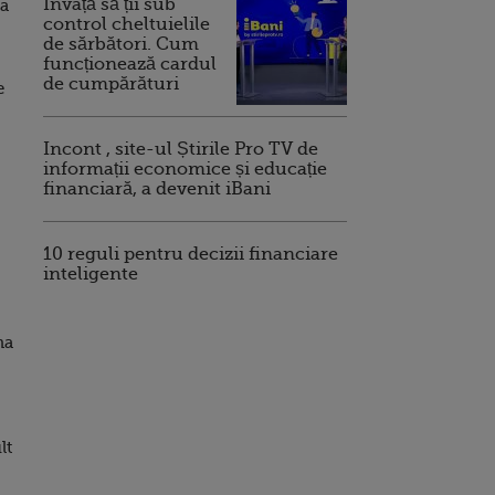
Invață să ții sub
la
control cheltuielile
de sărbători. Cum
funcționează cardul
de cumpărături
e
Incont , site-ul Știrile Pro TV de
informații economice și educație
financiară, a devenit iBani
10 reguli pentru decizii financiare
inteligente
na
lt