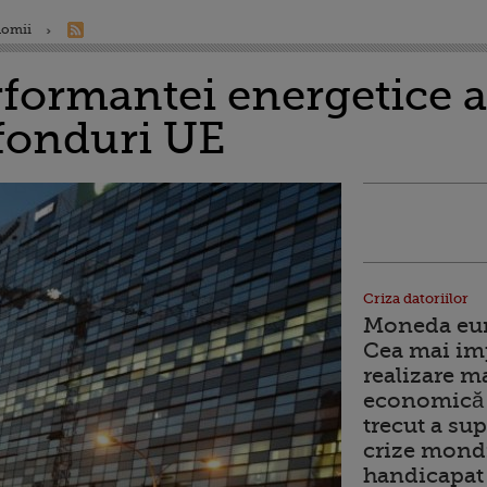
nomii
formantei energetice a 
 fonduri UE
Criza datoriilor
Moneda euro
Cea mai im
realizare m
economică 
trecut a sup
crize mondi
handicapat 