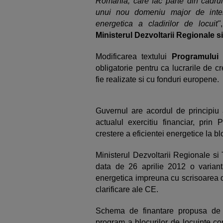
Romania, care fac parte din cadrul
unui nou domeniu major de interven
energetica a cladirilor de locuit"
Ministerul Dezvoltarii Regionale s
Modificarea textului
Programului 
obligatorie pentru ca lucrarile de cr
fie realizate si cu fonduri europene.
Guvernul are acordul de principiu
actualul exercitiu financiar, prin
crestere a eficientei energetice la blo
Ministerul Dezvoltarii Regionale si
data de 26 aprilie 2012 o variant
energetica impreuna cu scrisoarea d
clarificare ale CE.
Schema de finantare propusa de a
program a blocurilor de locuinte co