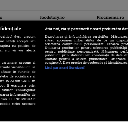
ro
foodstory.ro
Procinema.ro
fidențiale
Atât noi, cât și partenerii noștri prelucrăm dat
ozitivul dvs., precum
Dezvoltarea și îmbunătățirea serviciilor. Măsurarea
și/sau accesarea informațiilor de pe un dispoziti
al. Puteți accepta sau
selectarea conținutului personalizat. Crearea prof
pagina cu politica de
Utilizarea profilurilor pentru selectarea publicității
i și nu vă vor afecta
pentru publicitate personalizată. Măsurarea perfo
publicului prin statistici sau combinații de date di
(P) Descoperă Lumea
limitate pentru a selecta publicitatea. Utilizarea
Nikolaj Coster-Wa
Evenimentelor din România
conținutul. Date precise de geolocație și identificarea
te partenere, precum si
Urzeala Tronurilor
cu Transilvania Events!
ermite website-ului sa
Listă parteneri (furnizori)
Annabelle Wallis,
 afisate in functie de
lui Sebastian Stan,
(P) Raku, gaming intens și o
elelor de socializare si
prinși într-o curs
pauză binemeritată cu...
 art. 15-22 din GDPR in
pizza Guseppe
Emoții intense pe
pot fi exercitate prin
Sebastian Stan! Iub
(P) Poți folosi bonurile de
a tuturor Tehnologiilor
Annabelle, l-a făcu
masă pentru a comanda
esarea informatiilor de
mâncare acasă? Lista
Din 14 septembrie
SETARILE INDIVIDUAL”
aplicațiilor care le acceptă
Popescu revine în 
cookie strict necesare
principal la Pro T
 2026 PRO TV S.R.L |
Politica de Cookie
|
Politica Confidential