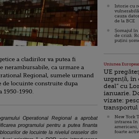
Istorie cu 
vulnerabilă
cauza dator
de la BCE
Șomajul în 
de criză. R
puțini șom
tice a cladirilor va putea fi
Uniunea Europea
ne nerambursabile, ca urmare a
UE pregăte
rational Regional, sumele urmand
urgență, în
le de locuinte construite dupa
deal” cu Lo
da 1950-1990.
ianuarie. 
vizate: pesc
transportul 
New York T
ogramului Operational Regional a aprobat
intrarea în
ficarea programului pentru a putea finanta
americani,
foarte acti
 blocurilor de locuinte la nivelul oraselor din