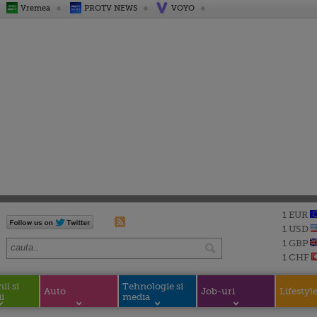
Vremea
PROTV NEWS
VOYO
1 EUR
1 USD
1 GBP
1 CHF
i si
Tehnologie si
Auto
Job-uri
Lifestyl
i
media