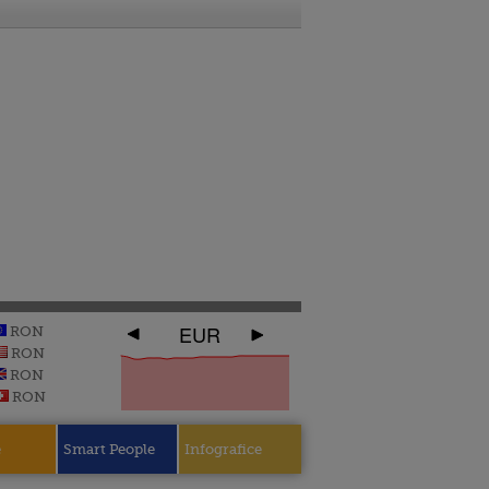
EUR
RON
RON
RON
RON
e
Smart People
Infografice