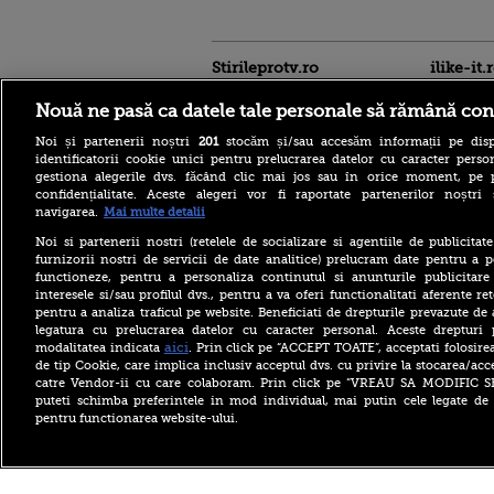
Stirileprotv.ro
ilike-it.
Nouă ne pasă ca datele tale personale să rămână con
Noi și partenerii noștri
201
stocăm și/sau accesăm informații pe disp
identificatorii cookie unici pentru prelucrarea datelor cu caracter person
gestiona alegerile dvs. făcând clic mai jos sau în orice moment, pe 
confidențialitate. Aceste alegeri vor fi raportate partenerilor noștr
navigarea.
Mai multe detalii
Descoperire senzațională
lângă Piramida Roșie: Un
Noi si partenerii nostri (retelele de socializare si agentiile de publicita
sistem hidraulic de 4.500
furnizorii nostri de servicii de date analitice) prelucram date pentru a p
ani ar conține secretul
functioneze, pentru a personaliza continutul si anunturile publicitare
construirii piramidelor
interesele si/sau profilul dvs., pentru a va oferi functionalitati aferente ret
Reacția Rusiei după ce o
pentru a analiza traficul pe website. Beneficiati de drepturile prevazute de
dronă explozivă a paralizat
legatura cu prelucrarea datelor cu caracter personal. Aceste drepturi 
aeroportul din Leipzig: „O
aici
modalitatea indicata
. Prin click pe “ACCEPT TOATE”, acceptati folosire
provocare complet
de tip Cookie, care implica inclusiv acceptul dvs. cu privire la stocarea/acc
fabricată”
catre Vendor-ii cu care colaboram. Prin click pe “VREAU SA MODIFIC 
Cea mai bună țară în care să
puteti schimba preferintele in mod individual, mai putin cele legate de 
te muți în 2026 este din
pentru functionarea website-ului.
Europa. Cum arată top 10
state
Copyright ©