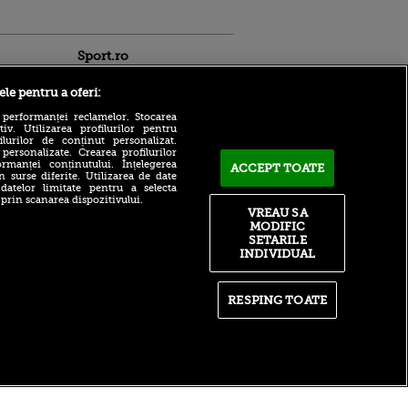
Sport.ro
ele pentru a oferi:
 performanței reclamelor. Stocarea
v. Utilizarea profilurilor pentru
ilurilor de conținut personalizat.
 personalizate. Crearea profilurilor
rmanței conținutului. Înțelegerea
ACCEPT TOATE
Adrian Mihalcea a
n surse diferite. Utilizarea de date
confirmat noul transfer la
 datelor limitate pentru a selecta
ldau din
UTA după remiza cu Rapid!
 prin scanarea dispozitivului.
 și
Anunțul făcut despre starea
VREAU SA
 logodnica
lui Alexi Pitu
MODIFIC
 sunt
SETARILE
ă criminală
După un flash-interviu
INDIVIDUAL
liniștit, Daniel Pancu a
ntru
EXPLODAT la conferință și
ita lui,
s-a luat la ceartă cu oamenii
t tată!
în sală: ”Gata, nu mai
RESPING TOATE
strigați”
, Adela
rol
Filip Stojilkovic, reacție
V
tranșantă după controversa
din meciul cu UTA: ”Arbitrul
știe că a greșit!”
itate
|
RSS