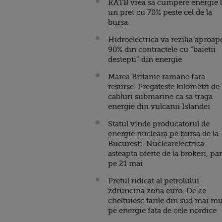
RATB vrea sa cumpere energie 
un pret cu 70% peste cel de la
bursa
Hidroelectrica va rezilia aproap
90% din contractele cu “baietii
destepti” din energie
Marea Britanie ramane fara
resurse. Pregateste kilometri de
cabluri submarine ca sa traga
energie din vulcanii Islandei
Statul vinde producatorul de
energie nucleara pe bursa de la
Bucuresti. Nuclearelectrica
asteapta oferte de la brokeri, pa
pe 21 mai
Pretul ridicat al petrolului
zdruncina zona euro. De ce
cheltuiesc tarile din sud mai mu
pe energie fata de cele nordice