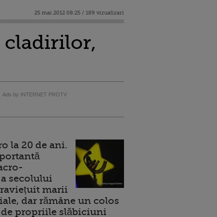
25 mai 2012 08:25 / 189 vizualizari
cladirilor,
Ads by INTERNET PROTV
 la 20 de ani.
portantă
acro-
a secolului
raviețuit marii
ale, dar rămâne un colos
de propriile slăbiciuni