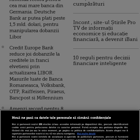
cumpărături
cea mai mare banca din
Germania. Deutsche
Bank ar putea plati peste
Incont , site-ul Știrile Pro
1,5 mld. dolari, pentru
TV de informații
manipularea dobanzii
economice și educație
Libor
financiară, a devenit iBani
Credit Europe Bank
reduce joi dobanzile la
10 reguli pentru decizii
creditele in franci
financiare inteligente
elvetieni prin
actualizarea LIBOR.
Masurile luate de Banca
Romaneasca, Volksbank,
OTP, Raiffeisen, Piraeus,
Bancpost si Millennium
Amenzi record pentru 8
banci internationale,
Nouă ne pasă ca datele tale personale să rămână confidențiale
pentru activitati de tip
Noi și partenerii noștri
201
stocăm și/sau accesăm informații pe dispozitivul dvs., precum identificatorii
cartel. Cum au manipulat
cookie unici pentru prelucrarea datelor cu caracter personal. Puteți accepta sau gestiona alegerile dvs.
făcând clic mai jos sau în orice moment, pe pagina cu politica de confidențialitate. Aceste alegeri vor fi
traderii cifrele pentru
raportate partenerilor noștri și nu vă vor afecta navigarea.
Mai multe detalii
Noi si partenerii nostri (retelele de socializare si agentiile de publicitate partenere, precum si furnizorii
nostri de servicii de date analitice) prelucram date pentru a permite website-ului sa functioneze, pentru a