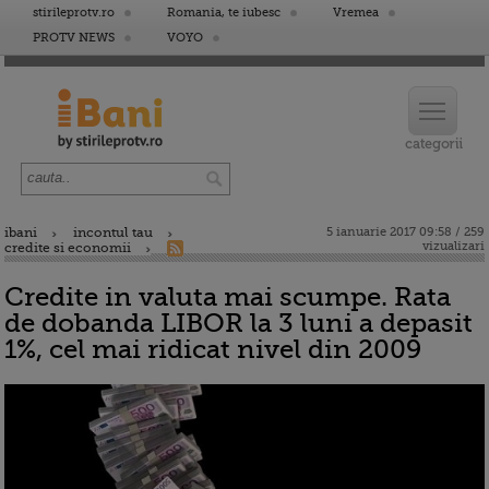
stirileprotv.ro
Romania, te iubesc
Vremea
PROTV NEWS
VOYO
ibani
incontul tau
5 ianuarie 2017 09:58 / 259
vizualizari
credite si economii
Credite in valuta mai scumpe. Rata
de dobanda LIBOR la 3 luni a depasit
1%, cel mai ridicat nivel din 2009