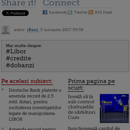
Share it!
Connect
Facebook
Twitter
RSS Feed
autor:
iBani
, 5 ianuarie 2017 09:58
Mai multe despre:
#Libor
#credite
#dobanzi
Pe acelasi subiect:
Prima pagina pe
scurt:
Deutsche Bank plateste o
amenda record de 2,5
Invață să ții
mld. dolari, pentru
sub control
cheltuielile
inchiderea investigatiilor
de sărbători.
legate de manipularea
Cum
LIBOR
funcționează cardul de
Amenda record pentru