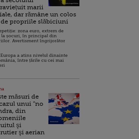
a secolului
raviețuit marii
ale, dar rămâne un colos
de propriile slăbiciuni
repetiție: zona euro, extrem de
 la șocuri, în principal din
iilor. Avertisment îngrijorător
Europa a atins nivelul dinainte
omânia, între țările cu cei mai
eri
na
ște măsuri de
 cazul unui ”no
ndra, din
Domeniile
uitul şi
rutier şi aerian