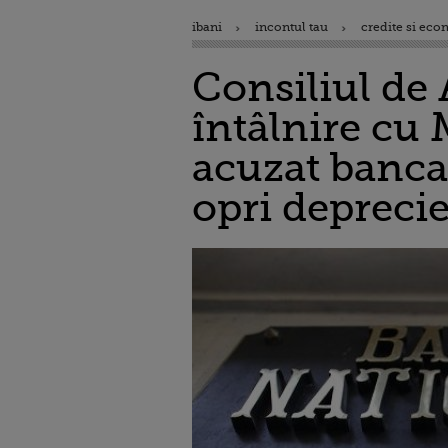
ibani
incontul tau
credite si eco
Consiliul de 
întâlnire cu
acuzat banca 
opri deprecie