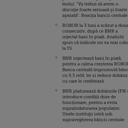
leului: “Va trebui să avem o
discuţie foarte serioasă şi foarte
aşezată”. Reacția bancii centrale
ROBOR la 3 luni a scăzut a doua
consecutiv, după ce BNR a
injectat bani în piață. Analiștii
spun că indicele nu va mai cob
la 1%
BNR injectează bani în piață,
pentru a calma creșterea ROBO
Banca centrală împrumută bănc
cu 9,3 mld. lei și reduce dobânz
cu care le creditează
BNR plafonează dobânzile IFN 
introduce condiții dure de
funcționare, pentru a evita
supraîndatorarea populației.
Unele instituţii intră sub
supravegherea băncii centrale