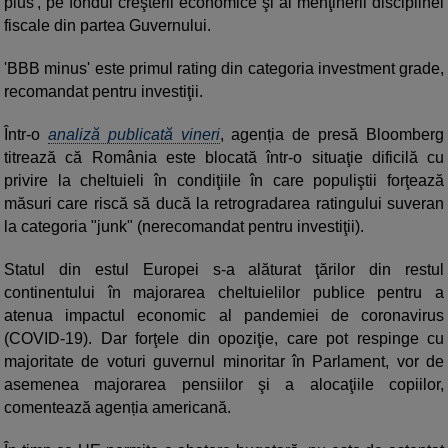
plus', pe fondul creşterii economice şi al menţinerii disciplinei
fiscale din partea Guvernului.
'BBB minus' este primul rating din categoria investment grade,
recomandat pentru investiţii.
Într-o
analiză publicată vineri
, agenția de presă Bloomberg
titrează că România este blocată într-o situaţie dificilă cu
privire la cheltuieli în condiţiile în care populiştii forţează
măsuri care riscă să ducă la retrogradarea ratingului suveran
la categoria "junk" (nerecomandat pentru investiţii).
Statul din estul Europei s-a alăturat ţărilor din restul
continentului în majorarea cheltuielilor publice pentru a
atenua impactul economic al pandemiei de coronavirus
(COVID-19). Dar forţele din opoziţie, care pot respinge cu
majoritate de voturi guvernul minoritar în Parlament, vor de
asemenea majorarea pensiilor şi a alocaţiile copiilor,
comentează agenția americană.