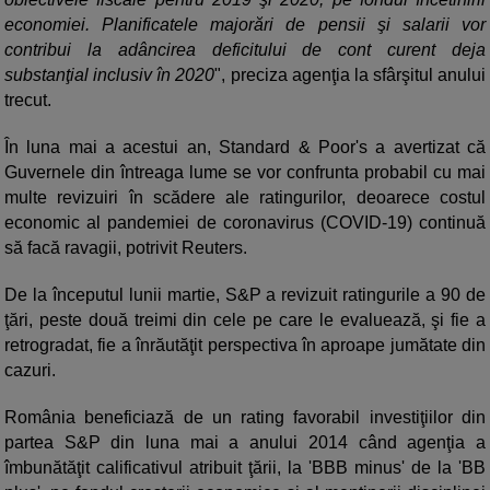
economiei. Planificatele majorări de pensii şi salarii vor
contribui la adâncirea deficitului de cont curent deja
substanţial inclusiv în 2020
", preciza agenţia la sfârşitul anului
trecut.
În luna mai a acestui an, Standard & Poor's a avertizat că
Guvernele din întreaga lume se vor confrunta probabil cu mai
multe revizuiri în scădere ale ratingurilor, deoarece costul
economic al pandemiei de coronavirus (COVID-19) continuă
să facă ravagii, potrivit Reuters.
De la începutul lunii martie, S&P a revizuit ratingurile a 90 de
ţări, peste două treimi din cele pe care le evaluează, şi fie a
retrogradat, fie a înrăutăţit perspectiva în aproape jumătate din
cazuri.
România beneficiază de un rating favorabil investiţiilor din
partea S&P din luna mai a anului 2014 când agenţia a
îmbunătăţit calificativul atribuit ţării, la 'BBB minus' de la 'BB