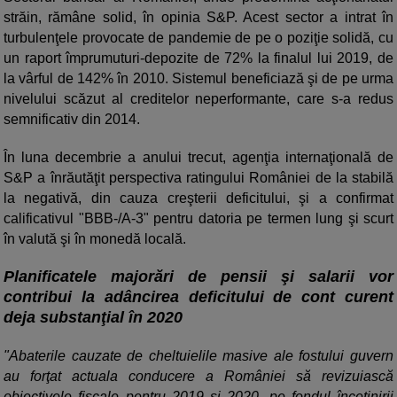
străin, rămâne solid, în opinia S&P. Acest sector a intrat în
turbulenţele provocate de pandemie de pe o poziţie solidă, cu
un raport împrumuturi-depozite de 72% la finalul lui 2019, de
la vârful de 142% în 2010. Sistemul beneficiază şi de pe urma
nivelului scăzut al creditelor neperformante, care s-a redus
semnificativ din 2014.
În luna decembrie a anului trecut, agenţia internaţională de
S&P a înrăutăţit perspectiva ratingului României de la stabilă
la negativă, din cauza creşterii deficitului, şi a confirmat
calificativul "BBB-/A-3" pentru datoria pe termen lung şi scurt
în valută şi în monedă locală.
Planificatele majorări de pensii şi salarii vor
contribui la adâncirea deficitului de cont curent
deja substanţial în 2020
"Abaterile cauzate de cheltuielile masive ale fostului guvern
au forţat actuala conducere a României să revizuiască
obiectivele fiscale pentru 2019 şi 2020, pe fondul încetinirii