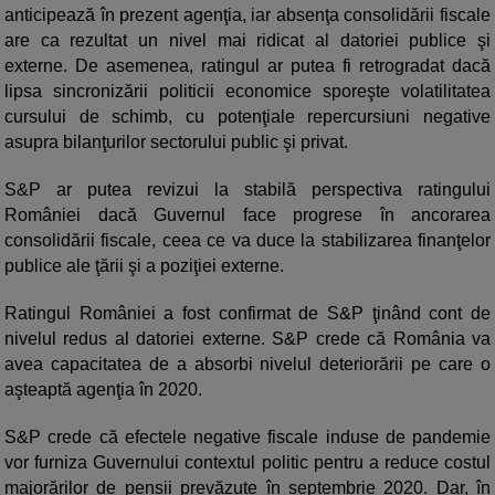
anticipează în prezent agenţia, iar absenţa consolidării fiscale
are ca rezultat un nivel mai ridicat al datoriei publice şi
externe. De asemenea, ratingul ar putea fi retrogradat dacă
lipsa sincronizării politicii economice sporeşte volatilitatea
cursului de schimb, cu potenţiale repercursiuni negative
asupra bilanţurilor sectorului public şi privat.
S&P ar putea revizui la stabilă perspectiva ratingului
României dacă Guvernul face progrese în ancorarea
consolidării fiscale, ceea ce va duce la stabilizarea finanţelor
publice ale ţării şi a poziţiei externe.
Ratingul României a fost confirmat de S&P ţinând cont de
nivelul redus al datoriei externe. S&P crede că România va
avea capacitatea de a absorbi nivelul deteriorării pe care o
aşteaptă agenţia în 2020.
S&P crede că efectele negative fiscale induse de pandemie
vor furniza Guvernului contextul politic pentru a reduce costul
majorărilor de pensii prevăzute în septembrie 2020. Dar, în