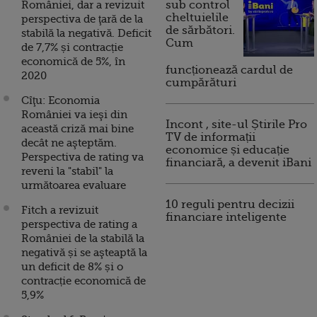
României, dar a revizuit
sub control
cheltuielile
perspectiva de ţară de la
de sărbători.
stabilă la negativă. Deficit
Cum
de 7,7% și contracție
economică de 5%, în
funcționează cardul de
2020
cumpărături
Cîţu: Economia
României va ieşi din
Incont , site-ul Știrile Pro
această criză mai bine
TV de informații
decât ne aşteptăm.
economice și educație
Perspectiva de rating va
financiară, a devenit iBani
reveni la "stabil" la
următoarea evaluare
10 reguli pentru decizii
Fitch a revizuit
financiare inteligente
perspectiva de rating a
României de la stabilă la
negativă și se aşteaptă la
un deficit de 8% și o
contracție economică de
5,9%