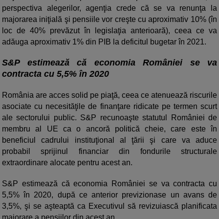
perspectiva alegerilor, agenţia crede că se va renunţa la
majorarea iniţială şi pensiile vor creşte cu aproximativ 10% (în
loc de 40% prevăzut în legislaţia anterioară), ceea ce va
adăuga aproximativ 1% din PIB la deficitul bugetar în 2021.
S&P estimează că economia României se va
contracta cu 5,5% în 2020
România are acces solid pe piaţă, ceea ce atenuează riscurile
asociate cu necesităţile de finanţare ridicate pe termen scurt
ale sectorului public. S&P recunoaşte statutul României de
membru al UE ca o ancoră politică cheie, care este în
beneficiul cadrului instituţional al ţării şi care va aduce
probabil sprijinul financiar din fondurile structurale
extraordinare alocate pentru acest an.
S&P estimează că economia României se va contracta cu
5,5% în 2020, după ce anterior previzionase un avans de
3,5%, şi se aşteaptă ca Executivul să revizuiască planificata
majorare a pensiilor din acest an.