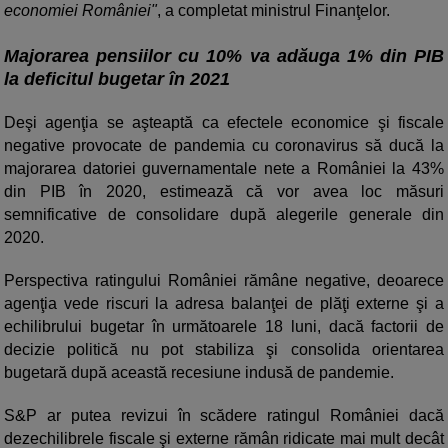
economiei României"
, a completat ministrul Finanţelor.
Majorarea pensiilor cu 10% va adăuga 1% din PIB
la deficitul bugetar în 2021
Deşi agenţia se aşteaptă ca efectele economice şi fiscale
negative provocate de pandemia cu coronavirus să ducă la
majorarea datoriei guvernamentale nete a României la 43%
din PIB în 2020, estimează că vor avea loc măsuri
semnificative de consolidare după alegerile generale din
2020.
Perspectiva ratingului României rămâne negative, deoarece
agenţia vede riscuri la adresa balanţei de plăţi externe şi a
echilibrului bugetar în următoarele 18 luni, dacă factorii de
decizie politică nu pot stabiliza şi consolida orientarea
bugetară după această recesiune indusă de pandemie.
S&P ar putea revizui în scădere ratingul României dacă
dezechilibrele fiscale şi externe rămân ridicate mai mult decât