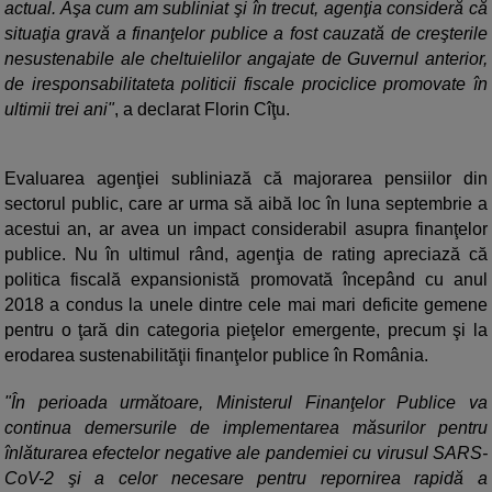
actual. Aşa cum am subliniat şi în trecut, agenţia consideră că
situaţia gravă a finanţelor publice a fost cauzată de creşterile
nesustenabile ale cheltuielilor angajate de Guvernul anterior,
de iresponsabilitateta politicii fiscale prociclice promovate în
ultimii trei ani"
, a declarat Florin Cîţu.
Evaluarea agenţiei subliniază că majorarea pensiilor din
sectorul public, care ar urma să aibă loc în luna septembrie a
acestui an, ar avea un impact considerabil asupra finanţelor
publice. Nu în ultimul rând, agenţia de rating apreciază că
politica fiscală expansionistă promovată începând cu anul
2018 a condus la unele dintre cele mai mari deficite gemene
pentru o ţară din categoria pieţelor emergente, precum şi la
erodarea sustenabilităţii finanţelor publice în România.
"În perioada următoare, Ministerul Finanţelor Publice va
continua demersurile de implementarea măsurilor pentru
înlăturarea efectelor negative ale pandemiei cu virusul SARS-
CoV-2 şi a celor necesare pentru repornirea rapidă a