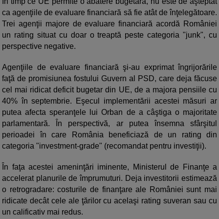
În timp ce UE permite o abatere bugetară, nu este de aşteptat
ca agenţiile de evaluare financiară să fie atât de înţelegătoare.
Trei agenţii majore de evaluare financiară acordă României
un rating situat cu doar o treaptă peste categoria "junk", cu
perspective negative.
Agenţiile de evaluare financiară şi-au exprimat îngrijorările
faţă de promisiunea fostului Guvern al PSD, care deja făcuse
cel mai ridicat deficit bugetar din UE, de a majora pensiile cu
40% în septembrie. Eşecul implementării acestei măsuri ar
putea afecta speranţele lui Orban de a câştiga o majoritate
parlamentară. În perspectivă, ar putea însemna sfârşitul
perioadei în care România beneficiază de un rating din
categoria "investment-grade" (recomandat pentru investiţii).
În faţa acestei ameninţări iminente, Ministerul de Finanţe a
accelerat planurile de împrumuturi. Deja investitorii estimează
o retrogradare: costurile de finanţare ale României sunt mai
ridicate decât cele ale ţărilor cu acelaşi rating suveran sau cu
un calificativ mai redus.