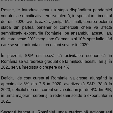
Restricţiile introduse pentru a stopa răspândirea pandemiei
vor afecta semnificativ cererea internă, în special în trimestrul
doi din 2020, avertizează agenţia. Mai mult, cererea externă
slabă din partea partenerilor comerciali cheie va afecta
semnificativ exporturile României pe ansamblul acestui an,
din care peste 20% merg spre Germania şi 10% spre Italia, ţări
care se vor confrunta cu recesiuni severe în 2020.
În prezent, S&P estimează că activitatea economică în
România se va redresa gradual de la mijlocul acestui an şi în
2021 se va înregistra o creştere de 4%.
Deficitul de cont curent al României va creşte, ajungând la
aproximativ 5% din PIB în 2020, avertizează S&P. Până în
2023, deficitul de cont curent se va situa în jur de 4% din PIB,
în urma majorării cererii şi a redresării solide a exporturilor în
2021.
Sectorul bancar al României, unde predomină acţionariatul