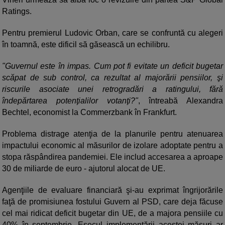
Ratings.
Pentru premierul Ludovic Orban, care se confruntă cu alegeri
în toamnă, este dificil să găsească un echilibru.
"Guvernul este în impas. Cum pot fi evitate un deficit bugetar
scăpat de sub control, ca rezultat al majorării pensiilor, şi
riscurile asociate unei retrogradări a ratingului, fără
îndepărtarea potenţialilor votanţi?"
, întreabă Alexandra
Bechtel, economist la Commerzbank în Frankfurt.
Problema distrage atenţia de la planurile pentru atenuarea
impactului economic al măsurilor de izolare adoptate pentru a
stopa răspândirea pandemiei. Ele includ accesarea a aproape
30 de miliarde de euro - ajutorul alocat de UE.
Agenţiile de evaluare financiară şi-au exprimat îngrijorările
faţă de promisiunea fostului Guvern al PSD, care deja făcuse
cel mai ridicat deficit bugetar din UE, de a majora pensiile cu
40% în septembrie. Eşecul implementării acestei măsuri ar