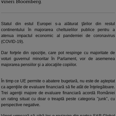
vineri Bloomberg.
Statul din estul Europei s-a alăturat ţărilor din restul
continentului în majorarea cheltuielilor publice pentru a
atenua impactul economic al pandemiei de coronavirus
(COVID-19).
Dar forţele din opoziţie, care pot respinge cu majoritate de
voturi guvernul minoritar în Parlament, vor de asemenea
majorarea pensiilor şi a alocaţiile copiilor.
În timp ce UE permite o abatere bugetară, nu este de aşteptat
ca agenţiile de evaluare financiară să fie atât de înţelegătoare.
Trei agenţii majore de evaluare financiară acordă României
un rating situat cu doar o treaptă peste categoria "junk", cu
perspective negative.
Vineri urmează să aibă loc o revizuire din partea S&P Global