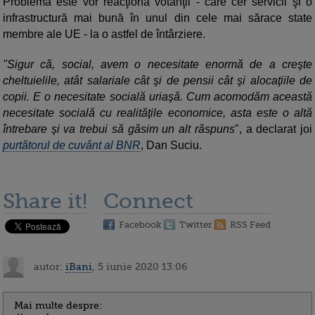
Problema este vor reacţiona votanţii - care cer servicii şi o
infrastructură mai bună în unul din cele mai sărace state
membre ale UE - la o astfel de întârziere.
"Sigur că, social, avem o necesitate enormă de a creşte
cheltuielile, atât salariale cât şi de pensii cât şi alocaţiile de
copii. E o necesitate socială uriaşă. Cum acomodăm această
necesitate socială cu realităţile economice, asta este o altă
întrebare şi va trebui să găsim un alt răspuns
", a declarat joi
purtătorul de cuvânt al BNR
, Dan Suciu.
Share it!
Connect
Facebook
Twitter
RSS Feed
autor:
iBani
, 5 iunie 2020 13:06
Mai multe despre: