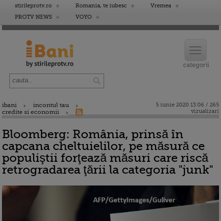
stirileprotv.ro
Romania, te iubesc
Vremea
PROTV NEWS
VOYO
ibani
incontul tau
5 iunie 2020 13:06 / 265
vizualizari
credite si economii
Bloomberg: România, prinsă în
capcana cheltuielilor, pe măsură ce
populiştii forţează măsuri care riscă
retrogradarea ţării la categoria "junk"