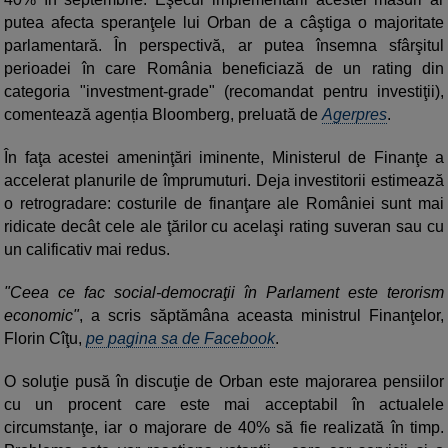
putea afecta speranţele lui Orban de a câştiga o majoritate
parlamentară. În perspectivă, ar putea însemna sfârşitul
perioadei în care România beneficiază de un rating din
categoria "investment-grade" (recomandat pentru investiţii),
comentează agenția Bloomberg, preluată de
Agerpres
.
În faţa acestei ameninţări iminente, Ministerul de Finanţe a
accelerat planurile de împrumuturi. Deja investitorii estimează
o retrogradare: costurile de finanţare ale României sunt mai
ridicate decât cele ale ţărilor cu acelaşi rating suveran sau cu
un calificativ mai redus.
"Ceea ce fac social-democraţii în Parlament este terorism
economic"
, a scris săptămâna aceasta ministrul Finanţelor,
Florin Cîţu,
pe pagina sa de Facebook
.
O soluţie pusă în discuţie de Orban este majorarea pensiilor
cu un procent care este mai acceptabil în actualele
circumstanţe, iar o majorare de 40% să fie realizată în timp.