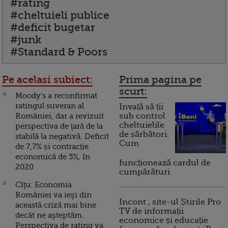
#rating
#cheltuieli publice
#deficit bugetar
#junk
#Standard & Poors
Pe acelasi subiect:
Prima pagina pe
scurt:
Moody's a reconfirmat
ratingul suveran al
Invață să ții
României, dar a revizuit
sub control
cheltuielile
perspectiva de ţară de la
de sărbători.
stabilă la negativă. Deficit
Cum
de 7,7% și contracție
economică de 5%, în
funcționează cardul de
2020
cumpărături
Cîţu: Economia
României va ieşi din
Incont , site-ul Știrile Pro
această criză mai bine
TV de informații
decât ne aşteptăm.
economice și educație
Perspectiva de rating va