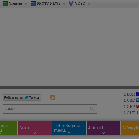
Vremea
PROTV NEWS
VOYO
1 EUR
1 USD
1 GBP
1 CHF
i si
Tehnologie si
Auto
Job-uri
Lifestyl
i
media