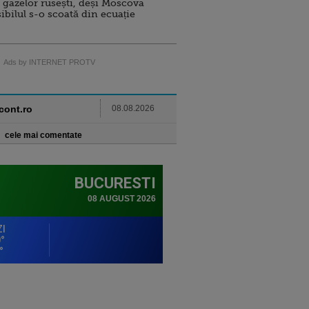
 gazelor rusești, deși Moscova
sibilul s-o scoată din ecuație
Ads by INTERNET PROTV
ncont.ro
08.08.2026
cele mai comentate