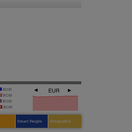
EUR
RON
RON
RON
RON
e
Smart People
Infografice