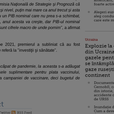
americani,
misia Naţională de Strategie şi Prognoză că
foarte acti
 nivel, puţin mai mare ca anul trecut şi asta
Alegeri eu
u un PIB nominal care nu prea s-a schimbat,
aleg condu
care este m
, anul acesta va creşte, dar PIB-ul nominal
sunt cifrele macro de unde pornim"
, a afirmat
Ucraina
i pe 2021, premierul a subliniat că au fost
Explozie la
referă la "investiţii şi sănătate".
din Ucraina
gazele pent
se întâmplă 
căpat de pandemie, la aceasta s-a adăugat
gaze ruseșt
ele suplimentare pentru plata vaccinului,
continent
rea campaniei de vaccinare, deci bugetul de
Documente d
Cernobîl, c
din istorie,
accidente 
de URSS
t
Inundație d
Cum a deve
Twitter
RSS Feed