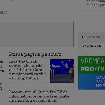
de pe urma
face tot po
15:15
Top articole i
cele mai citite
Prima pagina pe scurt:
Invață să ții sub
ub
control cheltuielile
că
de sărbători. Cum
tul
funcționează cardul
de cumpărături
ai
3,
Incont , site-ul Știrile Pro TV de
informații economice și educație
financiară, a devenit iBani