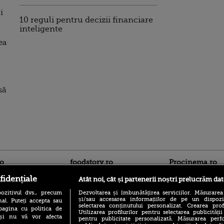
i
10 reguli pentru decizii financiare
inteligente
ea
să
ro
foodstory.ro
Procinema.ro
fidențiale
Atât noi, cât și partenerii noștri prelucrăm dat
ozitivul dvs., precum
Dezvoltarea și îmbunătățirea serviciilor. Măsurarea
și/sau accesarea informațiilor de pe un dispoziti
al. Puteți accepta sau
selectarea conținutului personalizat. Crearea prof
pagina cu politica de
Utilizarea profilurilor pentru selectarea publicității
i și nu vă vor afecta
pentru publicitate personalizată. Măsurarea perfo