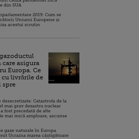
 din cauza pandemiei încă
ve din SUA
roparlamentare 2019: Cum se
cătorii Uniunii Europene și
iza acestui scrutin
 gazoductul
 care asigura
ru Europa. Ce
cu livrările de
i spre
esecretizate: Catastrofa de la
el mai grav dezastru nuclear
 a fost precedată de alte
de mai mică amploare, ascunse
e gaze naturale în Europa.
nit Ucraina marea câștigătoare