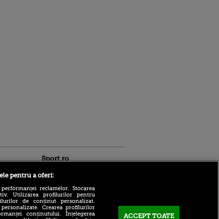
Sport.ro
ele pentru a oferi:
 performanței reclamelor. Stocarea
v. Utilizarea profilurilor pentru
ilurilor de conținut personalizat.
 personalizate. Crearea profilurilor
rmanței conținutului. Înțelegerea
ACCEPT TOATE