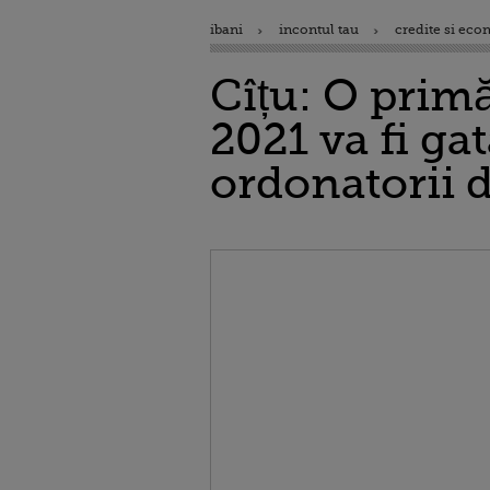
ibani
incontul tau
credite si eco
Cîțu: O prim
2021 va fi gat
ordonatorii d