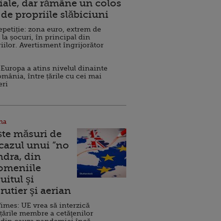
ale, dar rămâne un colos
de propriile slăbiciuni
repetiție: zona euro, extrem de
 la șocuri, în principal din
iilor. Avertisment îngrijorător
Europa a atins nivelul dinainte
omânia, între țările cu cei mai
eri
na
ște măsuri de
 cazul unui ”no
ndra, din
Domeniile
uitul şi
rutier şi aerian
imes: UE vrea să interzică
 țările membre a cetăţenilor