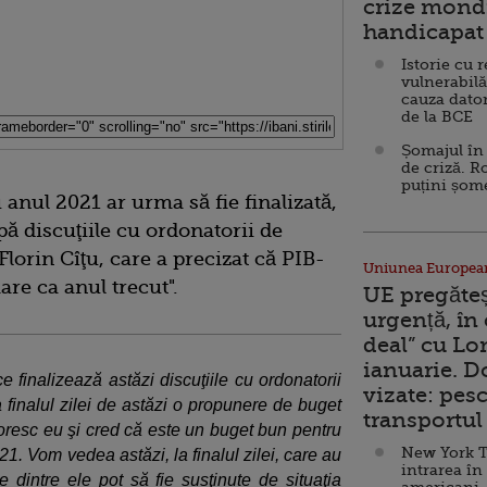
crize mondi
handicapat 
Istorie cu 
vulnerabilă
cauza dator
de la BCE
Șomajul în 
de criză. R
puțini șom
anul 2021 ar urma să fie finalizată,
upă discuţiile cu ordonatorii de
Florin Cîţu, care a precizat că PIB-
Uniunea Europea
are ca anul trecut".
UE pregăte
urgență, în
deal” cu Lo
ianuarie. 
e finalizează astăzi discuţiile cu ordonatorii
vizate: pesc
a finalul zilei de astăzi o propunere de buget
transportul 
resc eu şi cred că este un buget bun pentru
New York T
1. Vom vedea astăzi, la finalul zilei, care au
intrarea în
te dintre ele pot să fie susţinute de situaţia