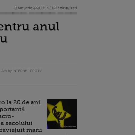
25 ianuarie 2021 15:15 / 1057 vizualizari
entru anul
cu
Ads by INTERNET PROTV
 la 20 de ani.
portantă
acro-
a secolului
raviețuit marii