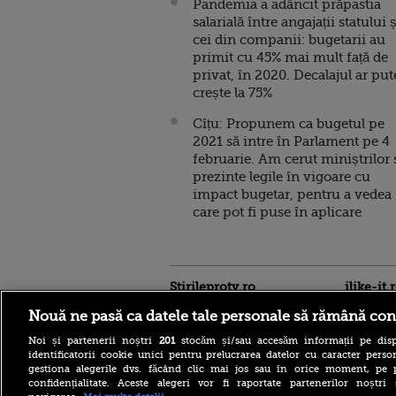
Pandemia a adâncit prăpastia
salarială între angajații statului ș
cei din companii: bugetarii au
primit cu 45% mai mult față de
privat, în 2020. Decalajul ar put
crește la 75%
Cîțu: Propunem ca bugetul pe
2021 să intre în Parlament pe 4
februarie. Am cerut miniștrilor 
prezinte legile în vigoare cu
impact bugetar, pentru a vedea
care pot fi puse în aplicare
Stirileprotv.ro
ilike-it.
Nouă ne pasă ca datele tale personale să rămână con
Noi și partenerii noștri
201
stocăm și/sau accesăm informații pe disp
identificatorii cookie unici pentru prelucrarea datelor cu caracter person
gestiona alegerile dvs. făcând clic mai jos sau în orice moment, pe 
confidențialitate. Aceste alegeri vor fi raportate partenerilor noștr