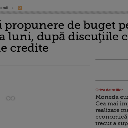
nomii
ă propunere de buget p
a luni, după discuţiile 
e credite
Criza datoriilor
Moneda euro
Cea mai im
realizare m
economică 
trecut a sup