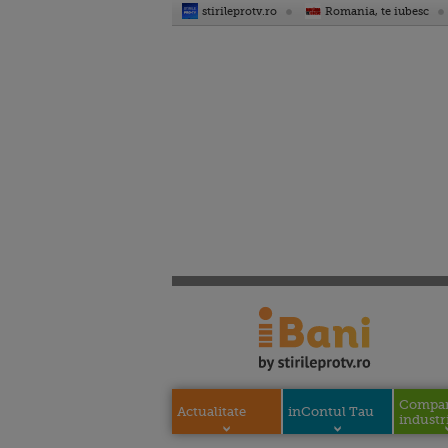
stirileprotv.ro
Romania, te iubesc
Compani
Actualitate
inContul Tau
industri