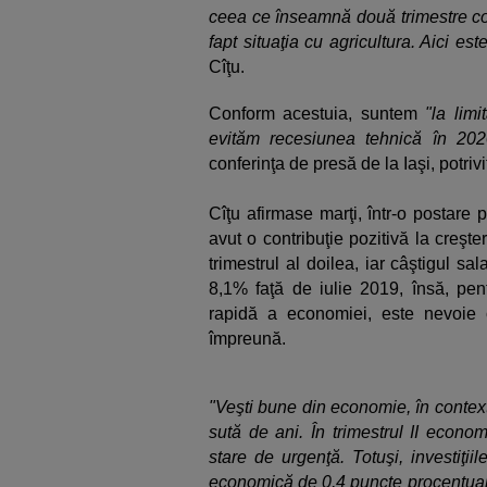
ceea ce înseamnă două trimestre co
fapt situaţia cu agricultura. Aici e
Cîţu.
Conform acestuia, suntem
"la limi
evităm recesiunea tehnică în 202
conferinţa de presă de la Iaşi, potriv
Cîţu afirmase marţi, într-o postare
avut o contribuţie pozitivă la creş
trimestrul al doilea, iar câştigul sa
8,1% faţă de iulie 2019, însă, pen
rapidă a economiei, este nevoie c
împreună.
"Veşti bune din economie, în contex
sută de ani. În trimestrul II econo
stare de urgenţă. Totuşi, investiţii
economică de 0,4 puncte procentuale