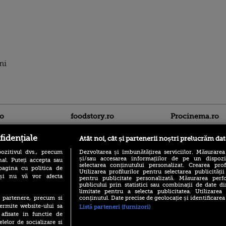
ni
ro
foodstory.ro
Procinema.ro
fidențiale
Atât noi, cât și partenerii noștri prelucrăm dat
ozitivul dvs., precum
Dezvoltarea și îmbunătățirea serviciilor. Măsurarea
și/sau accesarea informațiilor de pe un dispoziti
al. Puteți accepta sau
selectarea conținutului personalizat. Crearea prof
pagina cu politica de
Utilizarea profilurilor pentru selectarea publicității
i și nu vă vor afecta
pentru publicitate personalizată. Măsurarea perfo
publicului prin statistici sau combinații de date di
(P) Descoperă Lumea
limitate pentru a selecta publicitatea. Utilizarea
Nikolaj Coster-Wa
Evenimentelor din România
conținutul. Date precise de geolocație și identificarea
te partenere, precum si
Urzeala Tronurilor
cu Transilvania Events!
ermite website-ului sa
Annabelle Wallis,
Listă parteneri (furnizori)
lui Sebastian Stan,
 afisate in functie de
(P) Raku, gaming intens și o
prinși într-o curs
elelor de socializare si
pauză binemeritată cu...