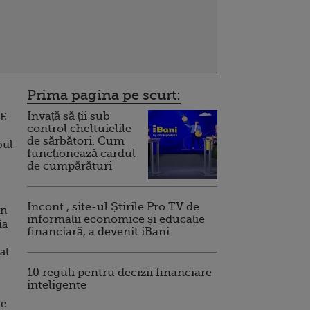
Prima pagina pe scurt:
Invață să ții sub
UE
control cheltuielile
de sărbători. Cum
pul
funcționează cardul
de cumpărături
Incont , site-ul Știrile Pro TV de
în
informații economice și educație
ia
financiară, a devenit iBani
at
10 reguli pentru decizii financiare
inteligente
te