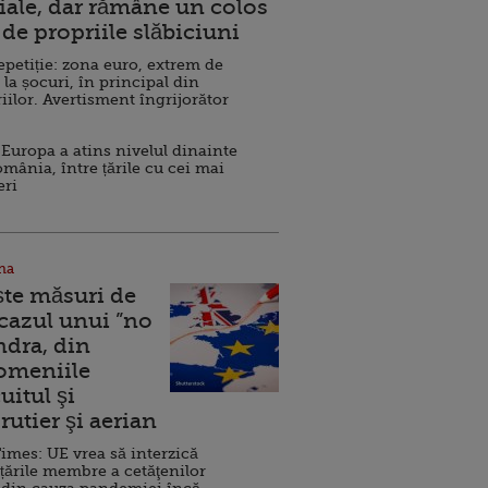
ale, dar rămâne un colos
de propriile slăbiciuni
repetiție: zona euro, extrem de
 la șocuri, în principal din
iilor. Avertisment îngrijorător
Europa a atins nivelul dinainte
omânia, între țările cu cei mai
eri
na
ște măsuri de
 cazul unui ”no
ndra, din
Domeniile
uitul şi
rutier şi aerian
imes: UE vrea să interzică
 țările membre a cetăţenilor