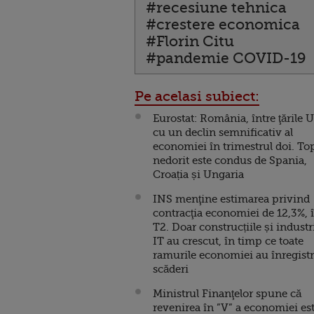
#recesiune tehnica
#crestere economica
#Florin Citu
#pandemie COVID-19
Pe acelasi subiect:
Eurostat: România, între ţările 
cu un declin semnificativ al
economiei în trimestrul doi. To
nedorit este condus de Spania,
Croația și Ungaria
INS menţine estimarea privind
contracţia economiei de 12,3%, 
T2. Doar construcțiile și industr
IT au crescut, în timp ce toate
ramurile economiei au înregistr
scăderi
Ministrul Finanţelor spune că
revenirea în ”V” a economiei es