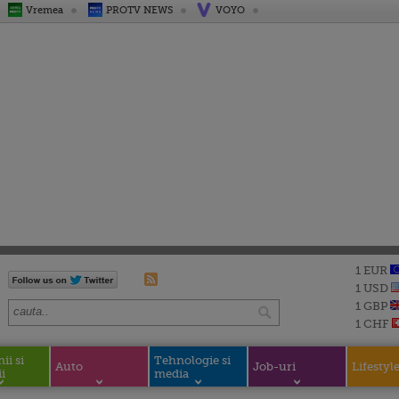
Vremea
PROTV NEWS
VOYO
1 EUR
1 USD
1 GBP
1 CHF
i si
Tehnologie si
Auto
Job-uri
Lifestyl
i
media