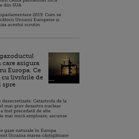
 din cauza pandemiei încă
ve din SUA
roparlamentare 2019: Cum se
cătorii Uniunii Europene și
iza acestui scrutin
 gazoductul
 care asigura
ru Europa. Ce
cu livrările de
i spre
esecretizate: Catastrofa de la
el mai grav dezastru nuclear
 a fost precedată de alte
de mai mică amploare, ascunse
e gaze naturale în Europa.
nit Ucraina marea câștigătoare