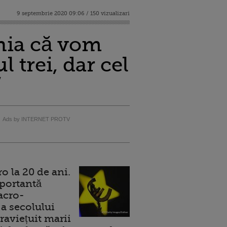
9 septembrie 2020 09:06 / 150 vizualizari
nia că vom
 trei, dar cel
”
Ads by INTERNET PROTV
 la 20 de ani.
portantă
acro-
a secolului
raviețuit marii