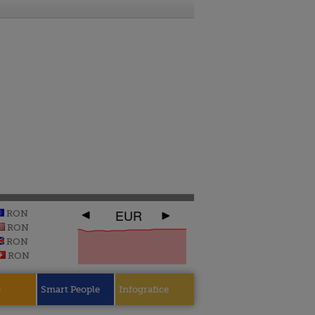
EUR
RON
RON
RON
RON
e
Smart People
Infografice