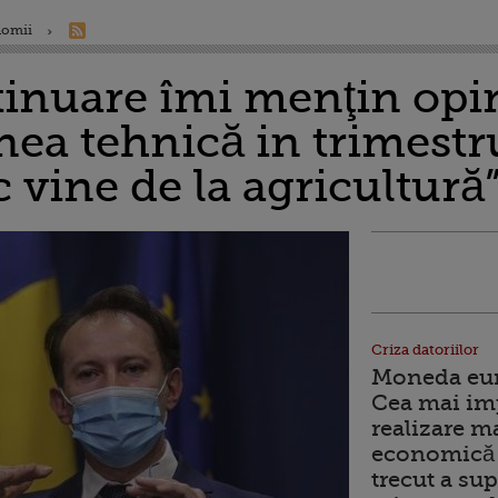
nomii
ntinuare îmi menţin opi
nea tehnică in trimestrul
 vine de la agricultură
Criza datoriilor
Moneda euro
Cea mai im
realizare m
economică 
trecut a sup