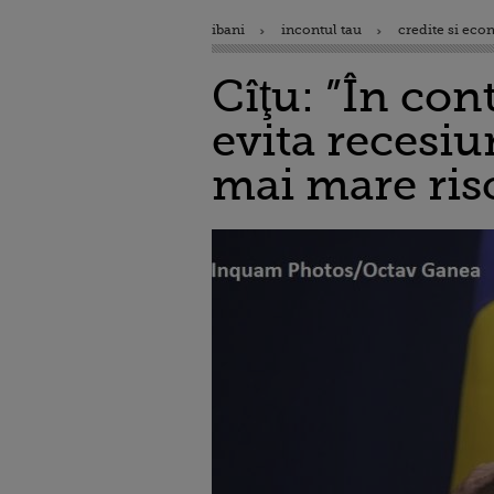
ibani
incontul tau
credite si eco
Cîţu: ”În co
evita recesiu
mai mare risc