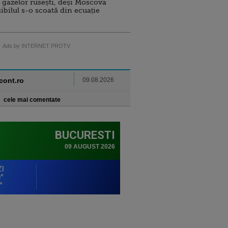
 gazelor rusești, deși Moscova
sibilul s-o scoată din ecuație
Ads by INTERNET PROTV
ncont.ro
09.08.2026
cele mai comentate