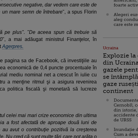
americani,
nsecutive negative, dar vedem care este de
foarte acti
ste un mare semn de întrebare
", a spus Florin
Alegeri eu
aleg condu
care este m
tă pe plus". "De aceea spun că trebuie să
0
", a mai adăugat ministrul Finanţelor, în
it
Agerpres.
Ucraina
Explozie la
 pe pagina sa de Facebook, că investiţiile au
din Ucraina
terea economică de 0,4 puncte procentuale în
gazele pent
larial mediu nominal net a crescut în iulie cu
se întâmplă 
tru a menţine ritmul şi a asigura revenirea
gaze ruseșt
a politica fiscală şi monetară să lucreze
continent
Documente d
Cernobîl, c
din istorie,
accidente 
tul celei mai mari crize economice din ultima
de URSS
mia a fost afectată de aproape două luni de
le au avut o contribuţie pozitivă la creşterea
Inundație d
Cum a deve
. Nu cred că sunt multe ţări care pot arăta o