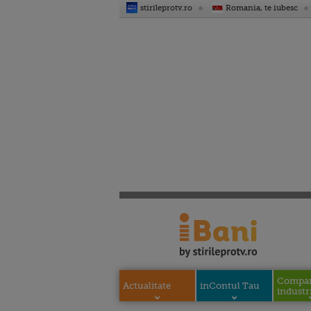
stirileprotv.ro
Romania, te iubesc
Compani
Actualitate
inContul Tau
industri