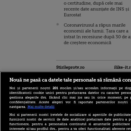
o certitudine, după cele mai
recente date anunțate de INS și
Eurostat
Coronavirusul a răpus marile
economii ale lumii. Țara care a
intrat în recesiune după 30 de a
de creștere economică
Stirileprotv.ro
ilike-it.
Nouă ne pasă ca datele tale personale să rămână con
Noi și partenerii noștri
201
stocăm și/sau accesăm informații pe disp
identificatorii cookie unici pentru prelucrarea datelor cu caracter person
gestiona alegerile dvs. făcând clic mai jos sau în orice moment, pe 
confidențialitate. Aceste alegeri vor fi raportate partenerilor noștr
navigarea.
Mai multe detalii
Noi si partenerii nostri (retelele de socializare si agentiile de publicita
Care este mâncarea
furnizorii nostri de servicii de date analitice) prelucram date pentru a p
preferată a lui Florin
functioneze, pentru a personaliza continutul si anunturile publicitare
Dumitrescu. Juratul
interesele si/sau profilul dvs., pentru a va oferi functionalitati aferente ret