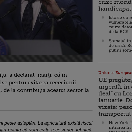
crize mondi
handicapat 
Istorie cu 
vulnerabilă
cauza dator
de la BCE
Șomajul în 
de criză. R
puțini șom
Uniunea Europea
ţu, a declarat, marţi, că în
UE pregăte
risc pentru evitarea recesiunii
urgență, în
, de la contribuţia acestui sector la
deal” cu Lo
ianuarie. 
vizate: pesc
transportul 
New York T
nt peste aşteptări. La agricultură există riscul
intrarea în
ţin opinia că vom evita recesiunea tehnică,