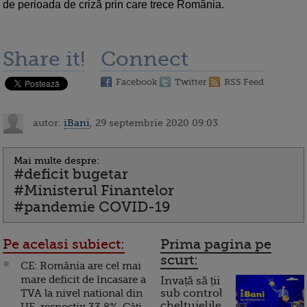
de perioada de criză prin care trece România.
Share it!
Connect
Facebook
Twitter
RSS Feed
autor:
iBani
, 29 septembrie 2020 09:03
Mai multe despre:
#deficit bugetar
#Ministerul Finantelor
#pandemie COVID-19
Pe acelasi subiect:
Prima pagina pe
scurt:
CE: România are cel mai
mare deficit de încasare a
Invață să ții
TVA la nivel national din
sub control
cheltuielile