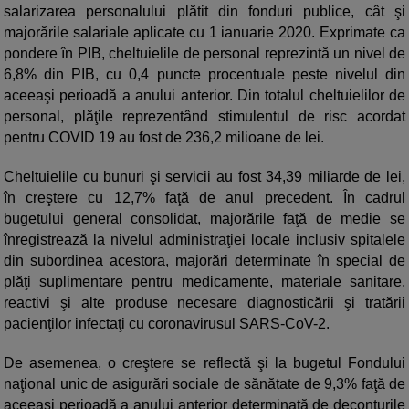
salarizarea personalului plătit din fonduri publice, cât şi
majorările salariale aplicate cu 1 ianuarie 2020. Exprimate ca
pondere în PIB, cheltuielile de personal reprezintă un nivel de
6,8% din PIB, cu 0,4 puncte procentuale peste nivelul din
aceeaşi perioadă a anului anterior. Din totalul cheltuielilor de
personal, plăţile reprezentând stimulentul de risc acordat
pentru COVID 19 au fost de 236,2 milioane de lei.
Cheltuielile cu bunuri şi servicii au fost 34,39 miliarde de lei,
în creştere cu 12,7% faţă de anul precedent. În cadrul
bugetului general consolidat, majorările faţă de medie se
înregistrează la nivelul administraţiei locale inclusiv spitalele
din subordinea acestora, majorări determinate în special de
plăţi suplimentare pentru medicamente, materiale sanitare,
reactivi şi alte produse necesare diagnosticării şi tratării
pacienţilor infectaţi cu coronavirusul SARS-CoV-2.
De asemenea, o creştere se reflectă şi la bugetul Fondului
naţional unic de asigurări sociale de sănătate de 9,3% faţă de
aceeaşi perioadă a anului anterior determinată de deconturile