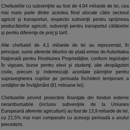
Cheltuielile cu subvenţiile au fost de 4,94 miliarde de lei, cea
mai mare parte dintre acestea fiind alocate către sectorul
agricol şi transporturi, respectiv subvenţii pentru sprijinirea
producătorilor agricoli, subvenţii pentru transportul călătorilor
şi pentru diferenţe de preţ şi tarif.
Alte cheltuieli de 4,1 miliarde de lei au reprezentat, în
principal, sume aferente titlurilor de plată emise de Autoritatea
Naţională pentru Restituirea Proprietăţilor, conform legislaţiei
în vigoare, burse pentru elevi şi studenţi, alte despăgubiri
civile, precum şi indemnizaţii acordate părinţilor pentru
supravegherea copiilor pe perioada închiderii temporare a
unităţilor de învăţământ (81 milioane lei).
Cheltuielile privind proiectele finanţate din fonduri externe
nerambursabile (inclusiv subvenţiile de la Uniunea
Europeană aferente agriculturii) au fost de 13,9 miliarde de lei,
cu 21,5% mai mari comparativ cu aceeaşi perioadă a anului
precedent.