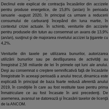
Declinul este explicat de contracţia încasărilor din accizele
pentru produse energetice, de 15,8% (an/an) în perioada
ianuarie -august 2020, în principal ca urmare a reducerii
consumului de carburanţi începând din luna martie, în
contextul crizei actuale. În schimb, veniturile din accizele
pentru produsele din tutun au consemnat un avans de 13,9%
(an/an), susţinut şi de majorarea nivelului accizei la ţigarete cu
4,2%.
Veniturile din taxele pe utilizarea bunurilor, autorizarea
utilizării bunurilor sau pe desfăşurarea de activităţi au
înregistrat 2,58 miliarde de lei în primele opt luni ale anului.
Deşi au consemnat o creştere semnificativă faţă de încasările
înregistrate în aceeaşi perioadă a anului trecut, dinamica este
explicată în principal de baza foarte redusă aferentă anului
2019, în condiţiile în care au fost restituite taxe pentru prima
înmatriculare ce au fost încasate în anii precedenţi. De
asemenea, avansul se datorează şi încasării taxelor de licenţă
de la ANCOM.