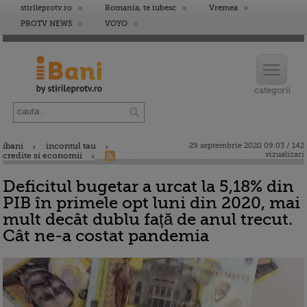
stirileprotv.ro
Romania, te iubesc
Vremea
PROTV NEWS
VOYO
ibani
incontul tau
29 septembrie 2020 09:03 / 142
vizualizari
credite si economii
Deficitul bugetar a urcat la 5,18% din
PIB în primele opt luni din 2020, mai
mult decât dublu față de anul trecut.
Cât ne-a costat pandemia