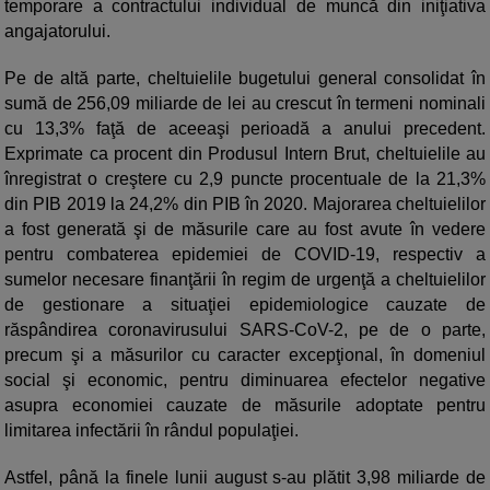
temporare a contractului individual de muncă din iniţiativa
angajatorului.
Pe de altă parte, cheltuielile bugetului general consolidat în
sumă de 256,09 miliarde de lei au crescut în termeni nominali
cu 13,3% faţă de aceeaşi perioadă a anului precedent.
Exprimate ca procent din Produsul Intern Brut, cheltuielile au
înregistrat o creştere cu 2,9 puncte procentuale de la 21,3%
din PIB 2019 la 24,2% din PIB în 2020. Majorarea cheltuielilor
a fost generată şi de măsurile care au fost avute în vedere
pentru combaterea epidemiei de COVID-19, respectiv a
sumelor necesare finanţării în regim de urgenţă a cheltuielilor
de gestionare a situaţiei epidemiologice cauzate de
răspândirea coronavirusului SARS-CoV-2, pe de o parte,
precum şi a măsurilor cu caracter excepţional, în domeniul
social şi economic, pentru diminuarea efectelor negative
asupra economiei cauzate de măsurile adoptate pentru
limitarea infectării în rândul populaţiei.
Astfel, până la finele lunii august s-au plătit 3,98 miliarde de