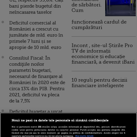
UE, respectiv 33,8%. Câți
de sărbători.
bani pierde bugetul din
Cum
neîncasarea taxelor
funcționează cardul de
Deficitul comercial al
cumpărături
României a crescut cu
jumătate de mld. euro în
primele 7 luni și se
Incont , site-ul Știrile Pro
apropie de 10 mld. euro
TV de informații
economice și educație
Consiliul Fiscal: În
financiară, a devenit iBani
condiţiile noilor
parametri bugetari,
necesarul de finanţare al
10 reguli pentru decizii
României în 2020 este de
financiare inteligente
circa 13% din PIB. Pentru
2021, deficitul va pleca
de la 7,5%
Deficitul bugetar a urcat
la 4,7% din PIB după
Nouă ne pasă ca datele tale personale să rămână confidențiale
primele şapte luni din
Noi și partenerii noștri
201
stocăm și/sau accesăm informații pe dispozitivul dvs., precum identificatorii
2020, aproape triplu față
cookie unici pentru prelucrarea datelor cu caracter personal. Puteți accepta sau gestiona alegerile dvs.
făcând clic mai jos sau în orice moment, pe pagina cu politica de confidențialitate. Aceste alegeri vor fi
de anul trecut
raportate partenerilor noștri și nu vă vor afecta navigarea.
Mai multe detalii