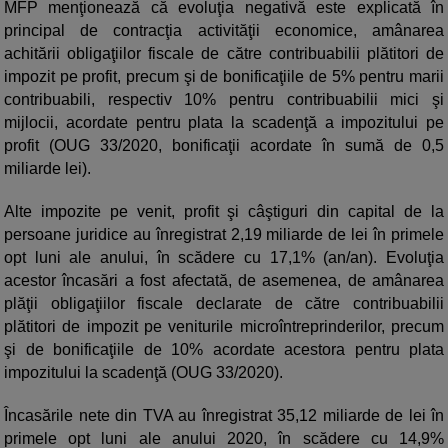
MFP menţionează că evoluţia negativă este explicată în
principal de contracţia activităţii economice, amânarea
achitării obligaţiilor fiscale de către contribuabilii plătitori de
impozit pe profit, precum şi de bonificaţiile de 5% pentru marii
contribuabili, respectiv 10% pentru contribuabilii mici şi
mijlocii, acordate pentru plata la scadenţă a impozitului pe
profit (OUG 33/2020, bonificaţii acordate în sumă de 0,5
miliarde lei).
Alte impozite pe venit, profit şi câştiguri din capital de la
persoane juridice au înregistrat 2,19 miliarde de lei în primele
opt luni ale anului, în scădere cu 17,1% (an/an). Evoluţia
acestor încasări a fost afectată, de asemenea, de amânarea
plăţii obligaţiilor fiscale declarate de către contribuabilii
plătitori de impozit pe veniturile microîntreprinderilor, precum
şi de bonificaţiile de 10% acordate acestora pentru plata
impozitului la scadenţă (OUG 33/2020).
Încasările nete din TVA au înregistrat 35,12 miliarde de lei în
primele opt luni ale anului 2020, în scădere cu 14,9%