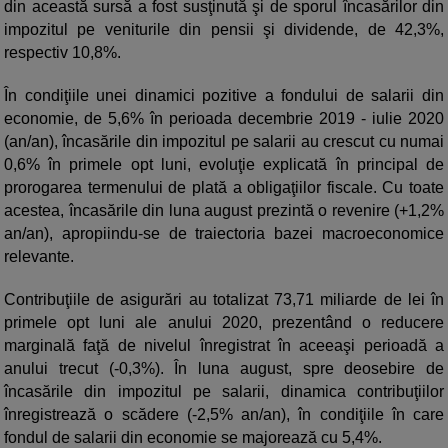
din această sursă a fost susţinută şi de sporul încasărilor din
impozitul pe veniturile din pensii şi dividende, de 42,3%,
respectiv 10,8%.
În condiţiile unei dinamici pozitive a fondului de salarii din
economie, de 5,6% în perioada decembrie 2019 - iulie 2020
(an/an), încasările din impozitul pe salarii au crescut cu numai
0,6% în primele opt luni, evoluţie explicată în principal de
prorogarea termenului de plată a obligaţiilor fiscale. Cu toate
acestea, încasările din luna august prezintă o revenire (+1,2%
an/an), apropiindu-se de traiectoria bazei macroeconomice
relevante.
Contribuţiile de asigurări au totalizat 73,71 miliarde de lei în
primele opt luni ale anului 2020, prezentând o reducere
marginală faţă de nivelul înregistrat în aceeaşi perioadă a
anului trecut (-0,3%). În luna august, spre deosebire de
încasările din impozitul pe salarii, dinamica contribuţiilor
înregistrează o scădere (-2,5% an/an), în condiţiile în care
fondul de salarii din economie se majorează cu 5,4%.