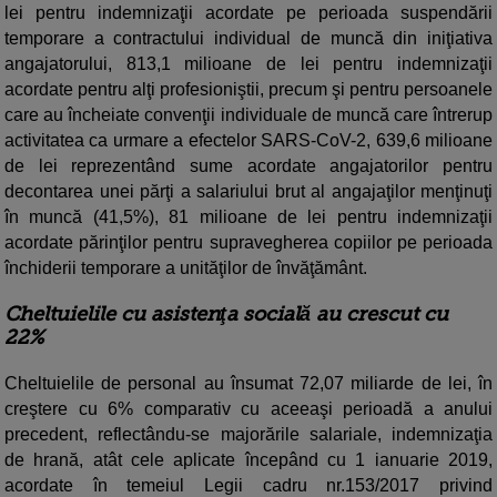
lei pentru indemnizaţii acordate pe perioada suspendării
temporare a contractului individual de muncă din iniţiativa
angajatorului, 813,1 milioane de lei pentru indemnizaţii
acordate pentru alţi profesioniştii, precum şi pentru persoanele
care au încheiate convenţii individuale de muncă care întrerup
activitatea ca urmare a efectelor SARS-CoV-2, 639,6 milioane
de lei reprezentând sume acordate angajatorilor pentru
decontarea unei părţi a salariului brut al angajaţilor menţinuţi
în muncă (41,5%), 81 milioane de lei pentru indemnizaţii
acordate părinţilor pentru supravegherea copiilor pe perioada
închiderii temporare a unităţilor de învăţământ.
Cheltuielile cu asistenţa socială au crescut cu
22%
Cheltuielile de personal au însumat 72,07 miliarde de lei, în
creştere cu 6% comparativ cu aceeaşi perioadă a anului
precedent, reflectându-se majorările salariale, indemnizaţia
de hrană, atât cele aplicate începând cu 1 ianuarie 2019,
acordate în temeiul Legii cadru nr.153/2017 privind