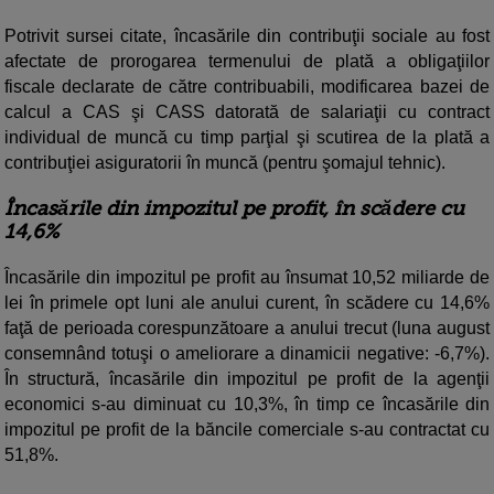
Potrivit sursei citate, încasările din contribuţii sociale au fost
afectate de prorogarea termenului de plată a obligaţiilor
fiscale declarate de către contribuabili, modificarea bazei de
calcul a CAS şi CASS datorată de salariaţii cu contract
individual de muncă cu timp parţial şi scutirea de la plată a
contribuţiei asiguratorii în muncă (pentru şomajul tehnic).
Încasările din impozitul pe profit, în scădere cu
14,6%
Încasările din impozitul pe profit au însumat 10,52 miliarde de
lei în primele opt luni ale anului curent, în scădere cu 14,6%
faţă de perioada corespunzătoare a anului trecut (luna august
consemnând totuşi o ameliorare a dinamicii negative: -6,7%).
În structură, încasările din impozitul pe profit de la agenţii
economici s-au diminuat cu 10,3%, în timp ce încasările din
impozitul pe profit de la băncile comerciale s-au contractat cu
51,8%.