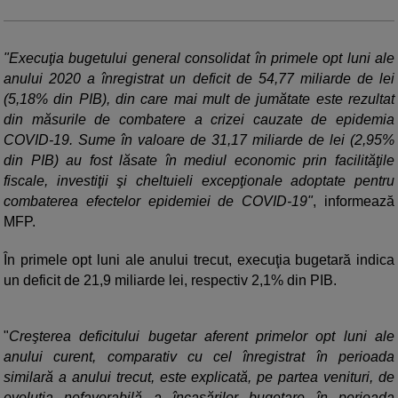
"Execuţia bugetului general consolidat în primele opt luni ale
anului 2020 a înregistrat un deficit de 54,77 miliarde de lei
(5,18% din PIB), din care mai mult de jumătate este rezultat
din măsurile de combatere a crizei cauzate de epidemia
COVID-19. Sume în valoare de 31,17 miliarde de lei (2,95%
din PIB) au fost lăsate în mediul economic prin facilităţile
fiscale, investiţii şi cheltuieli excepţionale adoptate pentru
combaterea efectelor epidemiei de COVID-19"
, informează
MFP.
În primele opt luni ale anului trecut, execuţia bugetară indica
un deficit de 21,9 miliarde lei, respectiv 2,1% din PIB.
"
Creşterea deficitului bugetar aferent primelor opt luni ale
anului curent, comparativ cu cel înregistrat în perioada
similară a anului trecut, este explicată, pe partea venituri, de
evoluţia nefavorabilă a încasărilor bugetare în perioada