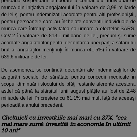
perioada suspendării temporare a contractului individual de
muncă din iniţiativa angajatorului în valoare de 3,98 miliarde
de lei şi pentru indemnizaţii acordate pentru alţi profesioniştii,
pentru persoanele care au încheiate convenţii individuale de
muncă care întrerup activitatea ca urmare a efectelor SARS-
CoV-2 în valoare de 813,1 milioane de lei, precum şi sume
acordate angajatorilor pentru decontarea unei părţi a salariului
brut al angajaţilor menţinuţi în muncă (41,5%) în valoare de
639,6 milioane de lei.
De asemenea, se continuă decontări ale indemnizaţiilor de
asigurări sociale de sănătate pentru concedii medicale în
scopul diminuării stocului de plăţi restante aferente acestora,
astfel că până la sfârşitul lunii august plăţile au fost de 2,48
miliarde de lei, în creştere cu 61,1% mai mult faţă de aceeaşi
perioadă a anului precedent.
Cheltuieli cu investițiile mai mari cu 27%, ”cea
mai mare sumă investită în economie în ultimii
10 ani”