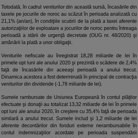
Totodată, în cadrul veniturilor din această sursă, încasările din
taxele pe jocurile de noroc au scăzut în perioada analizată cu
21,1% (an/an), în condiţiile scutirii de la plată a taxei aferente
autorizaţiilor de exploatare a jocurilor de noroc pentru întreaga
perioadă a stării de urgenţă decretate (OUG nr. 48/2020) şi
amânării la plată a unor obligaţii.
Veniturile nefiscale au înregistrat 18,28 miliarde de lei în
primele opt luni ale anului 2020 şi prezintă o scădere de 2,4%
faţă de încasările din aceeaşi perioadă a anului trecut.
Dinamica acestora a fost determinată în principal de contracţia
veniturilor din dividende (-1,78 miliarde de lei).
Sumele rambursate de Uniunea Europeană în contul plăţilor
efectuate şi donaţii au totalizat 13,32 miliarde de lei în primele
opt luni ale anului 2020, în creştere cu 35,4% faţă de perioada
similară a anului trecut. Sumele includ şi 1,2 miliarde de lei
aferente decontărilor din fonduri externe nerambursabile în
contul indemnizaţiilor acordate pe perioada suspendării