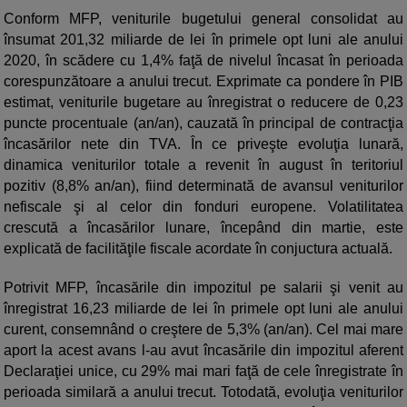
Conform MFP, veniturile bugetului general consolidat au
însumat 201,32 miliarde de lei în primele opt luni ale anului
2020, în scădere cu 1,4% faţă de nivelul încasat în perioada
corespunzătoare a anului trecut. Exprimate ca pondere în PIB
estimat, veniturile bugetare au înregistrat o reducere de 0,23
puncte procentuale (an/an), cauzată în principal de contracţia
încasărilor nete din TVA. În ce priveşte evoluţia lunară,
dinamica veniturilor totale a revenit în august în teritoriul
pozitiv (8,8% an/an), fiind determinată de avansul veniturilor
nefiscale şi al celor din fonduri europene. Volatilitatea
crescută a încasărilor lunare, începând din martie, este
explicată de facilităţile fiscale acordate în conjuctura actuală.
Potrivit MFP, încasările din impozitul pe salarii şi venit au
înregistrat 16,23 miliarde de lei în primele opt luni ale anului
curent, consemnând o creştere de 5,3% (an/an). Cel mai mare
aport la acest avans l-au avut încasările din impozitul aferent
Declaraţiei unice, cu 29% mai mari faţă de cele înregistrate în
perioada similară a anului trecut. Totodată, evoluţia veniturilor