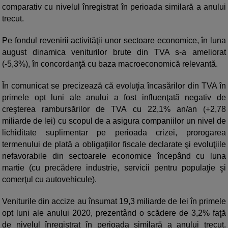
comparativ cu nivelul înregistrat în perioada similară a anului
trecut.
Pe fondul revenirii activităţii unor sectoare economice, în luna
august dinamica veniturilor brute din TVA s-a ameliorat
(-5,3%), în concordanţă cu baza macroeconomică relevantă.
În comunicat se precizează că evoluţia încasărilor din TVA în
primele opt luni ale anului a fost influenţată negativ de
creşterea rambursărilor de TVA cu 22,1% an/an (+2,78
miliarde de lei) cu scopul de a asigura companiilor un nivel de
lichiditate suplimentar pe perioada crizei, prorogarea
termenului de plată a obligaţiilor fiscale declarate şi evoluţiile
nefavorabile din sectoarele economice începând cu luna
martie (cu precădere industrie, servicii pentru populaţie şi
comerţul cu autovehicule).
Veniturile din accize au însumat 19,3 miliarde de lei în primele
opt luni ale anului 2020, prezentând o scădere de 3,2% faţă
de nivelul înregistrat în perioada similară a anului trecut.