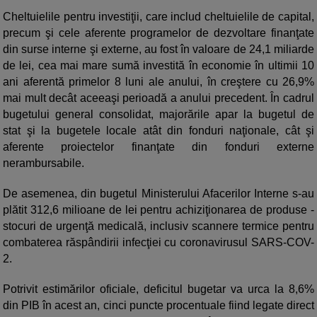
Cheltuielile pentru investiţii, care includ cheltuielile de capital,
precum şi cele aferente programelor de dezvoltare finanţate
din surse interne şi externe, au fost în valoare de 24,1 miliarde
de lei, cea mai mare sumă investită în economie în ultimii 10
ani aferentă primelor 8 luni ale anului, în creştere cu 26,9%
mai mult decât aceeaşi perioadă a anului precedent. În cadrul
bugetului general consolidat, majorările apar la bugetul de
stat şi la bugetele locale atât din fonduri naţionale, cât şi
aferente proiectelor finanţate din fonduri externe
nerambursabile.
De asemenea, din bugetul Ministerului Afacerilor Interne s-au
plătit 312,6 milioane de lei pentru achiziţionarea de produse -
stocuri de urgenţă medicală, inclusiv scannere termice pentru
combaterea răspândirii infecţiei cu coronavirusul SARS-COV-
2.
Potrivit estimărilor oficiale, deficitul bugetar va urca la 8,6%
din PIB în acest an, cinci puncte procentuale fiind legate direct