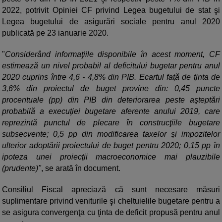
2022, potrivit Opiniei CF privind Legea bugetului de stat şi
Legea bugetului de asigurări sociale pentru anul 2020
publicată pe 23 ianuarie 2020.
"
Considerând informaţiile disponibile în acest moment, CF
estimează un nivel probabil al deficitului bugetar pentru anul
2020 cuprins între 4,6 - 4,8% din PIB. Ecartul faţă de ţinta de
3,6% din proiectul de buget provine din: 0,45 puncte
procentuale (pp) din PIB din deteriorarea peste aşteptări
probabilă a execuţiei bugetare aferente anului 2019, care
reprezintă punctul de plecare în construcţiile bugetare
subsecvente; 0,5 pp din modificarea taxelor şi impozitelor
ulterior adoptării proiectului de buget pentru 2020; 0,15 pp în
ipoteza unei proiecţii macroeconomice mai plauzibile
(prudente)"
, se arată în document.
Consiliul Fiscal apreciază că sunt necesare măsuri
suplimentare privind veniturile şi cheltuielile bugetare pentru a
se asigura convergenţa cu ţinta de deficit propusă pentru anul