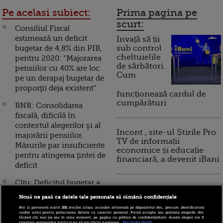
Pe acelasi subiect:
Prima pagina pe
scurt:
Consiliul Fiscal
estimează un deficit
Invață să ții
bugetar de 4,8% din PIB,
sub control
cheltuielile
pentru 2020: “Majorarea
de sărbători.
pensiilor cu 40% are loc
Cum
pe un derapaj bugetar de
proporţii deja existent”
funcționează cardul de
cumpărături
BNR: Consolidarea
fiscală, dificilă în
contextul alegerilor şi al
Incont , site-ul Știrile Pro
majorării pensiilor.
TV de informații
Măsurile par insuficiente
economice și educație
pentru atingerea ţintei de
financiară, a devenit iBani
deficit
Cîțu: Deficitul bugetar a
10 reguli pentru decizii
fost acoperit cu
financiare inteligente
Nouă ne pasă ca datele tale personale să rămână confidențiale
împrumuturi la dobânzi
Noi și partenerii noștri
201
stocăm și/sau accesăm informații pe dispozitivul dvs., precum identificatorii
în scădere. Intrăm în
cookie unici pentru prelucrarea datelor cu caracter personal. Puteți accepta sau gestiona alegerile dvs.
făcând clic mai jos sau în orice moment, pe pagina cu politica de confidențialitate. Aceste alegeri vor fi
2020 cu buget și fără
raportate partenerilor noștri și nu vă vor afecta navigarea.
Mai multe detalii