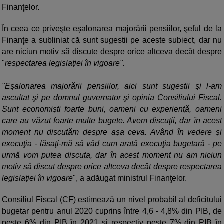
Finanţelor.
În ceea ce priveşte eşalonarea majorării pensiilor, şeful de la
Finanţe a subliniat că sunt sugestii pe aceste subiect, dar nu
are niciun motiv să discute despre orice altceva decât despre
"
respectarea legislaţiei în vigoare".
"Eşalonarea majorării pensiilor, aici sunt sugestii şi l-am
ascultat şi pe domnul guvernator şi opinia Consiliului Fiscal.
Sunt economişti foarte buni, oameni cu experienţă, oameni
care au văzut foarte multe bugete. Avem discuţii, dar în acest
moment nu discutăm despre aşa ceva. Având în vedere şi
execuţia - lăsaţi-mă să văd cum arată execuţia bugetară - pe
urmă vom putea discuta, dar în acest moment nu am niciun
motiv să discut despre orice altceva decât despre respectarea
legislaţiei în vigoare
", a adăugat ministrul Finanţelor.
Consiliul Fiscal (CF) estimează un nivel probabil al deficitului
bugetar pentru anul 2020 cuprins între 4,6 - 4,8% din PIB, de
peste 6% din PIB în 2021 şi respectiv peste 7% din PIB în