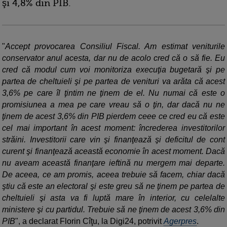
şi 4,8% din PIB.
"
Accept provocarea Consiliul Fiscal. Am estimat veniturile
conservator anul acesta, dar nu de acolo cred că o să fie. Eu
cred că modul cum voi monitoriza execuţia bugetară şi pe
partea de cheltuieli şi pe partea de venituri va arăta că acest
3,6% pe care îl ţintim ne ţinem de el. Nu numai că este o
promisiunea a mea pe care vreau să o ţin, dar dacă nu ne
ţinem de acest 3,6% din PIB pierdem ceee ce cred eu că este
cel mai important în acest moment: încrederea investitorilor
străini. Investitorii care vin şi finanţează şi deficitul de cont
curent şi finanţează această economie în acest moment. Dacă
nu aveam această finanţare ieftină nu mergem mai departe.
De aceea, ce am promis, aceea trebuie să facem, chiar dacă
ştiu că este an electoral şi este greu să ne ţinem pe partea de
cheltuieli şi asta va fi luptă mare în interior, cu celelalte
ministere şi cu partidul. Trebuie să ne ţinem de acest 3,6% din
PIB
", a declarat Florin Cîţu, la Digi24, potrivit
Agerpres
.