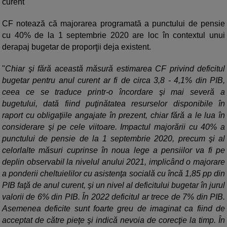
curent
CF notează că majorarea programată a punctului de pensie
cu 40% de la 1 septembrie 2020 are loc în contextul unui
derapaj bugetar de proporţii deja existent.
"
Chiar şi fără această măsură estimarea CF privind deficitul
bugetar pentru anul curent ar fi de circa 3,8 - 4,1% din PIB,
ceea ce se traduce printr-o încordare şi mai severă a
bugetului, dată fiind puţinătatea resurselor disponibile în
raport cu obligaţiile angajate în prezent, chiar fără a le lua în
considerare şi pe cele viitoare. Impactul majorării cu 40% a
punctului de pensie de la 1 septembrie 2020, precum şi al
celorlalte măsuri cuprinse în noua lege a pensiilor va fi pe
deplin observabil la nivelul anului 2021, implicând o majorare
a ponderii cheltuielilor cu asistenţa socială cu încă 1,85 pp din
PIB faţă de anul curent, şi un nivel al deficitului bugetar în jurul
valorii de 6% din PIB. În 2022 deficitul ar trece de 7% din PIB.
Asemenea deficite sunt foarte greu de imaginat ca fiind de
acceptat de către pieţe şi indică nevoia de corecţie la timp. În