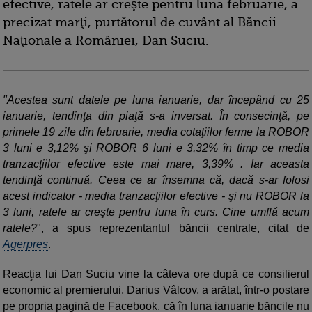
efective, ratele ar creşte pentru luna februarie, a
precizat marţi, purtătorul de cuvânt al Băncii
Naţionale a României, Dan Suciu.
"Acestea sunt datele pe luna ianuarie, dar începând cu 25
ianuarie, tendinţa din piaţă s-a inversat. În consecinţă, pe
primele 19 zile din februarie, media cotaţiilor ferme la ROBOR
3 luni e 3,12% şi ROBOR 6 luni e 3,32% în timp ce media
tranzacţiilor efective este mai mare, 3,39% . Iar aceasta
tendinţă continuă. Ceea ce ar însemna că, dacă s-ar folosi
acest indicator - media tranzacţiilor efective - şi nu ROBOR la
3 luni, ratele ar creşte pentru luna în curs. Cine umflă acum
ratele?
", a spus reprezentantul băncii centrale, citat de
Agerpres
.
Reacţia lui Dan Suciu vine la câteva ore după ce consilierul
economic al premierului, Darius Vâlcov, a arătat, într-o postare
pe propria pagină de Facebook, că în luna ianuarie băncile nu