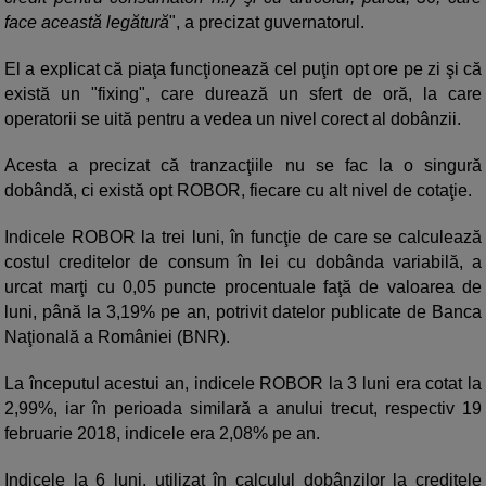
face această legătură
", a precizat guvernatorul.
El a explicat că piaţa funcţionează cel puţin opt ore pe zi şi că
există un "fixing", care durează un sfert de oră, la care
operatorii se uită pentru a vedea un nivel corect al dobânzii.
Acesta a precizat că tranzacţiile nu se fac la o singură
dobândă, ci există opt ROBOR, fiecare cu alt nivel de cotaţie.
Indicele ROBOR la trei luni, în funcţie de care se calculează
costul creditelor de consum în lei cu dobânda variabilă, a
urcat marţi cu 0,05 puncte procentuale faţă de valoarea de
luni, până la 3,19% pe an, potrivit datelor publicate de Banca
Naţională a României (BNR).
La începutul acestui an, indicele ROBOR la 3 luni era cotat la
2,99%, iar în perioada similară a anului trecut, respectiv 19
februarie 2018, indicele era 2,08% pe an.
Indicele la 6 luni, utilizat în calculul dobânzilor la creditele