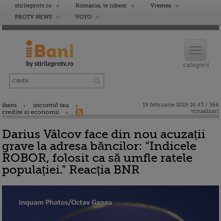
stirileprotv.ro
Romania, te iubesc
Vremea
PROTV NEWS
VOYO
ibani
incontul tau
19 februarie 2019 16:43 / 366
vizualizari
credite si economii
Darius Vâlcov face din nou acuzații
grave la adresa băncilor: “Indicele
ROBOR, folosit ca să umfle ratele
populației.” Reacția BNR