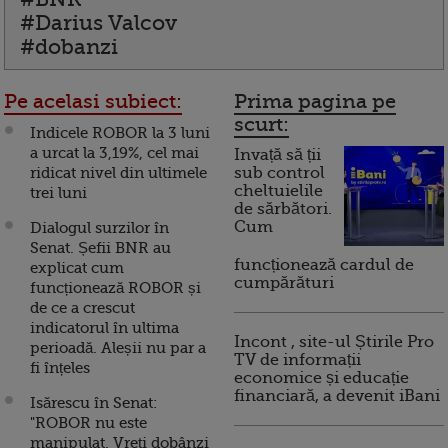
#Darius Valcov
#dobanzi
Pe acelasi subiect:
Prima pagina pe
scurt:
Indicele ROBOR la 3 luni
a urcat la 3,19%, cel mai
Invață să ții
ridicat nivel din ultimele
sub control
cheltuielile
trei luni
de sărbători.
Cum
Dialogul surzilor în
Senat. Șefii BNR au
funcționează cardul de
explicat cum
cumpărături
funcționează ROBOR și
de ce a crescut
indicatorul în ultima
Incont , site-ul Știrile Pro
perioadă. Aleșii nu par a
TV de informații
fi înțeles
economice și educație
financiară, a devenit iBani
Isărescu în Senat:
"ROBOR nu este
manipulat. Vreți dobânzi