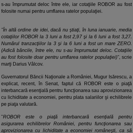
s-au împrumutat deloc între ele, iar cotaţiile ROBOR au fost
folosite numai pentru umflarea ratelor populaţiei.
"În altă ordine de idei, dacă nu ştiaţi, în luna ianuarie, media
cotaţiilor ROBOR la 3 luni a fost 2,97 şi la 6 luni a fost 3,27.
Numărul tranzacţiilor la 3 şi la 6 luni a fost un mare ZERO.
(Adică băncile, între ele, nu s-au împrumutat deloc. Cotaţiile
au fost folosite doar pentru umflarea ratelor populaţiei)"
, scrie
marţi Darius Vâlcov.
Guvernatorul Băncii Naţionale a României, Mugur Isărescu, a
explicat, recent, în Senat, faptul că ROBOR este o piaţă
interbancară esenţială pentru funcţionarea sau aprovizionarea
cu lichiditate a economiei, pentru plata salariilor şi echilibrele
pe piaţa valutară.
"
ROBOR este o piaţă interbancară esenţială pentru
asigurarea echilibrelor României, pentru funcţionarea sau
aprovizionarea cu lichiditate a economiei româneşti, ca să