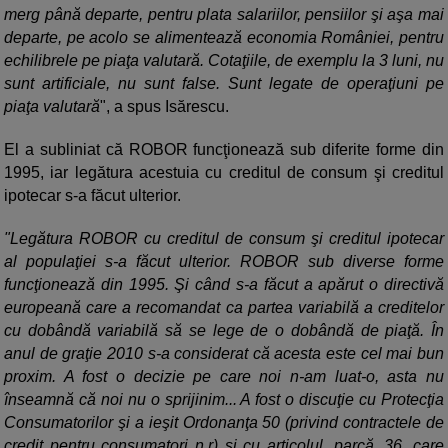
merg până departe, pentru plata salariilor, pensiilor şi aşa mai
departe, pe acolo se alimentează economia României, pentru
echilibrele pe piaţa valutară. Cotaţiile, de exemplu la 3 luni, nu
sunt artificiale, nu sunt false. Sunt legate de operaţiuni pe
piaţa valutară
", a spus Isărescu.
El a subliniat că ROBOR funcţionează sub diferite forme din
1995, iar legătura acestuia cu creditul de consum şi creditul
ipotecar s-a făcut ulterior.
"Legătura ROBOR cu creditul de consum şi creditul ipotecar
al populaţiei s-a făcut ulterior. ROBOR sub diverse forme
funcţionează din 1995. Şi când s-a făcut a apărut o directivă
europeană care a recomandat ca partea variabilă a creditelor
cu dobândă variabilă să se lege de o dobândă de piaţă. În
anul de graţie 2010 s-a considerat că acesta este cel mai bun
proxim. A fost o decizie pe care noi n-am luat-o, asta nu
înseamnă că noi nu o sprijinim... A fost o discuţie cu Protecţia
Consumatorilor şi a ieşit Ordonanţa 50 (privind contractele de
credit pentru consumatori n.r) şi cu articolul, parcă, 36, care