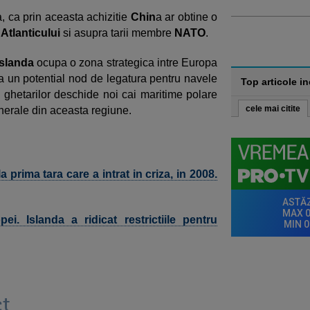
a, ca prin aceasta achizitie
Chin
a ar obtine o
a
Atlanticului
si asupra tarii membre
NATO
.
slanda
ocupa o zona strategica intre Europa
a un potential nod de legatura pentru navele
Top articole i
ea ghetarilor deschide noi cai maritime polare
cele mai citite
nerale din aceasta regiune.
 prima tara care a intrat in criza, in 2008.
i. Islanda a ridicat restrictiile pentru
t