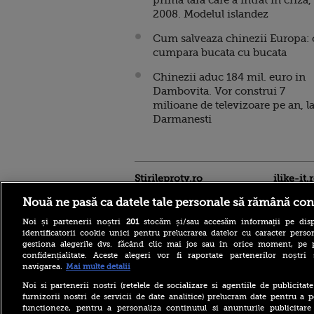
prima tara care a intrat in criza,
2008. Modelul islandez
Cum salveaza chinezii Europa: 
cumpara bucata cu bucata
Chinezii aduc 184 mil. euro in
Dambovita. Vor construi 7
milioane de televizoare pe an, l
Darmanesti
Stirileprotv.ro
ilike-it.
Nouă ne pasă ca datele tale personale să rămână con
Noi și partenerii noștri
201
stocăm și/sau accesăm informații pe disp
identificatorii cookie unici pentru prelucrarea datelor cu caracter person
gestiona alegerile dvs. făcând clic mai jos sau în orice moment, pe 
confidențialitate. Aceste alegeri vor fi raportate partenerilor noștr
navigarea.
Mai multe detalii
Cele mai puternice
pașapoarte din lume în
Noi si partenerii nostri (retelele de socializare si agentiile de publicita
2026. Pe ce loc se află
furnizorii nostri de servicii de date analitice) prelucram date pentru a p
România și câte destinații
functioneze, pentru a personaliza continutul si anunturile publicitare