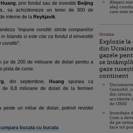
Alegeri eu
i
Huang
, prin fondul sau de investitii
Beijing
aleg condu
o
., sa achizitioneze un teren de 300 de
care este m
l de interne de la
Reykjavik
.
islandeza
“impune conditii stricte companiilor
Ucraina
in Islanda si este clar ca fondul d einvestitii
Explozie la
 conditii”
.
din Ucraina
gazele pent
se întâmplă 
n jur de 200 de milioane de dolari pentru a
gaze ruseșt
o pista de curse.
continent
rg
, din septembrie,
Huang
spunea ca
Documente d
e de 8,8 milioane de dolari de la fermieri
Cernobîl, c
din istorie,
accidente 
de URSS
 peste un miliar de dolari, potrivit revistei
Inundație d
Cum a deve
de pe urma
face tot po
 cumpara bucata cu bucata