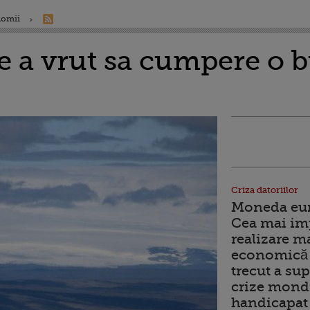
nomii
e a vrut sa cumpere o b
Criza datoriilor
Moneda euro
Cea mai im
realizare m
economică 
trecut a sup
crize mondi
handicapat 