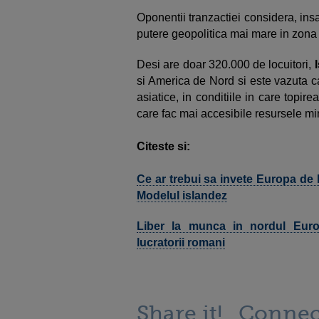
Oponentii tranzactiei considera, ins
putere geopolitica mai mare in zon
Desi are doar 320.000 de locuitori,
I
si America de Nord si este vazuta c
asiatice, in conditiile in care topir
care fac mai accesibile resursele mi
Citeste si:
Ce ar trebui sa invete Europa de la
Modelul islandez
Liber la munca in nordul Europe
lucratorii romani
Share it!
Connec