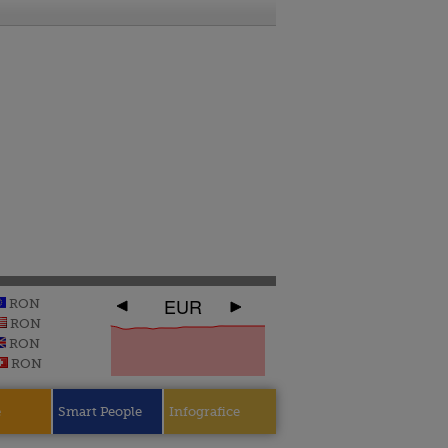
EUR
RON
RON
RON
RON
e
Smart People
Infografice