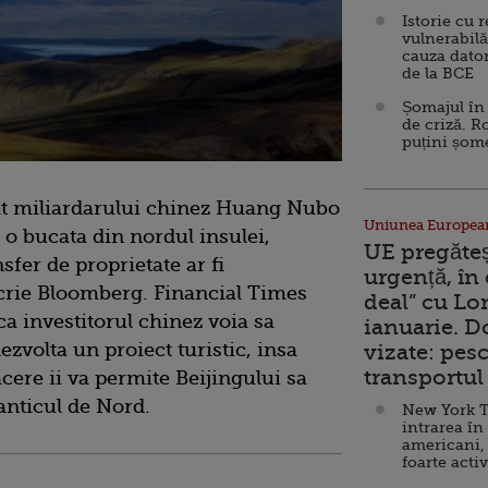
Istorie cu 
vulnerabilă
cauza dator
de la BCE
Șomajul în 
de criză. R
puțini șom
at miliardarului chinez Huang Nubo
Uniunea Europea
 o bucata din nordul insulei,
UE pregăte
sfer de proprietate ar fi
urgență, în
 scrie Bloomberg. Financial Times
deal” cu Lo
ca investitorul chinez voia sa
ianuarie. 
zvolta un proiect turistic, insa
vizate: pesc
transportul 
acere ii va permite Beijingului sa
lanticul de Nord.
New York T
intrarea în
americani,
foarte acti