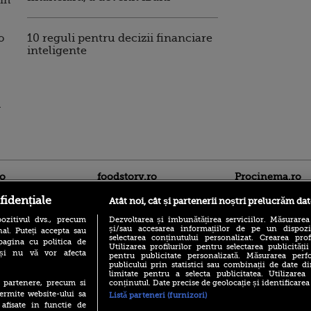
 in
o
10 reguli pentru decizii financiare
inteligente
a
ro
foodstory.ro
Procinema.ro
fidențiale
Atât noi, cât și partenerii noștri prelucrăm dat
ozitivul dvs., precum
Dezvoltarea și îmbunătățirea serviciilor. Măsurarea
și/sau accesarea informațiilor de pe un dispoziti
al. Puteți accepta sau
selectarea conținutului personalizat. Crearea prof
pagina cu politica de
Utilizarea profilurilor pentru selectarea publicității
i și nu vă vor afecta
pentru publicitate personalizată. Măsurarea perfo
publicului prin statistici sau combinații de date di
limitate pentru a selecta publicitatea. Utilizarea
(P) Descoperă Lumea
Nikolaj Coster-Wa
conținutul. Date precise de geolocație și identificarea
te partenere, precum si
Evenimentelor din România
Urzeala Tronurilor
ermite website-ului sa
Listă parteneri (furnizori)
cu Transilvania Events!
Annabelle Wallis,
 afisate in functie de