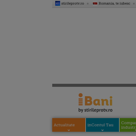
stirileprotv.ro
Romania, te iubesc
Compani
Actualitate
inContul Tau
industri