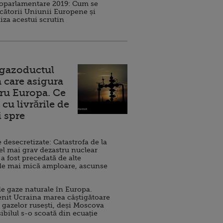
roparlamentare 2019: Cum se
cătorii Uniunii Europene și
iza acestui scrutin
 gazoductul
 care asigura
ru Europa. Ce
cu livrările de
i spre
esecretizate: Catastrofa de la
el mai grav dezastru nuclear
 a fost precedată de alte
de mai mică amploare, ascunse
e gaze naturale în Europa.
nit Ucraina marea câștigătoare
 gazelor rusești, deși Moscova
sibilul s-o scoată din ecuație