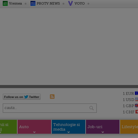
Vremea
PROTV NEWS
VOYO
1 EUR
1 USD
1 GBP
1 CHF
i si
Tehnologie si
Auto
Job-uri
Lifestyl
i
media