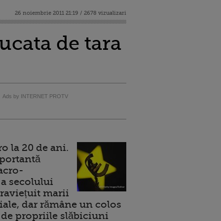
26 noiembrie 2011 21:19 / 2678 vizualizari
ucata de tara
Ads by INTERNET PROTV
 la 20 de ani.
portantă
acro-
a secolului
raviețuit marii
ale, dar rămâne un colos
de propriile slăbiciuni