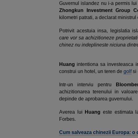
Guvernul islandez nu i-a permis lu
Zhongkun Investment Group C
kilometri patrati, a declarat ministru
Potrivit acestuia insa, legislatia 
care vor sa achizitioneze proprietati 
chinez nu indeplineste niciuna dintre
Huang
intentiona sa investeasca i
construi un hotel, un teren de
golf
si 
Intr-un interviu pentru
Bloombe
achizitionarea terenului in valoar
depinde de aprobarea guvernului.
Averea lui
Huang
este estimata la
Forbes.
Cum salveaza chinezii Europa: o