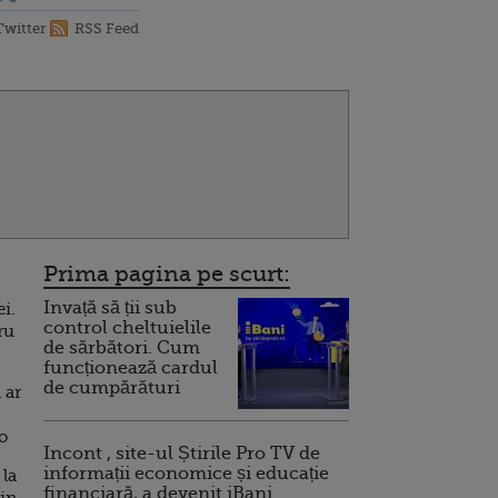
Twitter
RSS Feed
Prima pagina pe scurt:
Invață să ții sub
i.
control cheltuielile
ru
de sărbători. Cum
funcționează cardul
de cumpărături
 ar
ro
Incont , site-ul Știrile Pro TV de
informații economice și educație
 la
financiară, a devenit iBani