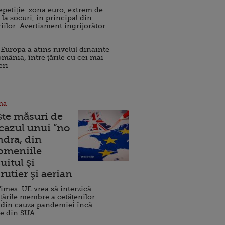
repetiție: zona euro, extrem de
 la șocuri, în principal din
iilor. Avertisment îngrijorător
Europa a atins nivelul dinainte
omânia, între țările cu cei mai
eri
na
ște măsuri de
 cazul unui ”no
ndra, din
Domeniile
uitul şi
rutier şi aerian
imes: UE vrea să interzică
 țările membre a cetăţenilor
 din cauza pandemiei încă
ve din SUA