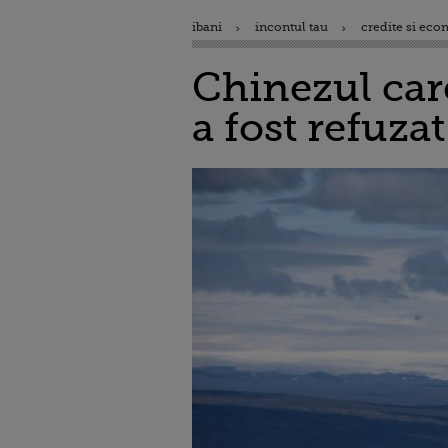
ibani
incontul tau
credite si eco
Chinezul car
a fost refuzat