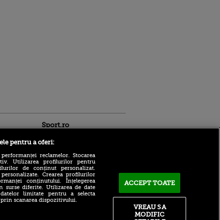
Sport.ro
ele pentru a oferi:
 performanței reclamelor. Stocarea
v. Utilizarea profilurilor pentru
ilurilor de conținut personalizat.
 personalizate. Crearea profilurilor
rmanței conținutului. Înțelegerea
ACCEPT TOATE
n surse diferite. Utilizarea de date
Toni Petrea a explicat
 datelor limitate pentru a selecta
motivul din spatele
ldau din
 prin scanarea dispozitivului.
rezultatelor slabe de la
 și
VREAU SA
FCSB: „Cred că este normal,
 logodnica
MODIFIC
nu e despre atitudine”