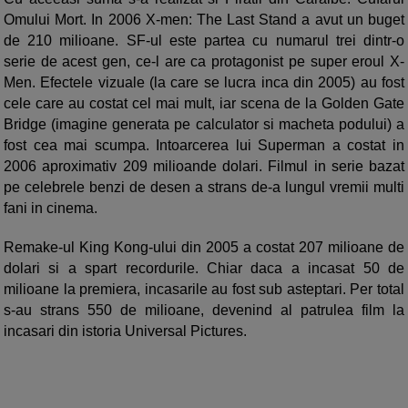
Omului Mort. In 2006 X-men: The Last Stand a avut un buget
de 210 milioane. SF-ul este partea cu numarul trei dintr-o
serie de acest gen, ce-l are ca protagonist pe super eroul X-
Men. Efectele vizuale (la care se lucra inca din 2005) au fost
cele care au costat cel mai mult, iar scena de la Golden Gate
Bridge (imagine generata pe calculator si macheta podului) a
fost cea mai scumpa. Intoarcerea lui Superman a costat in
2006 aproximativ 209 milioande dolari. Filmul in serie bazat
pe celebrele benzi de desen a strans de-a lungul vremii multi
fani in cinema.
Remake-ul King Kong-ului din 2005 a costat 207 milioane de
dolari si a spart recordurile. Chiar daca a incasat 50 de
milioane la premiera, incasarile au fost sub asteptari. Per total
s-au strans 550 de milioane, devenind al patrulea film la
incasari din istoria Universal Pictures.