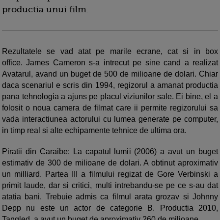
productia unui film.
Rezultatele se vad atat pe marile ecrane, cat si in box
office. James Cameron s-a intrecut pe sine cand a realizat
Avatarul, avand un buget de 500 de milioane de dolari. Chiar
daca scenariul e scris din 1994, regizorul a amanat productia
pana tehnologia a ajuns pe placul viziunilor sale. Ei bine, el a
folosit o noua camera de filmat care ii permite regizorului sa
vada interactiunea actorului cu lumea generate pe computer,
in timp real si alte echipamente tehnice de ultima ora.
Piratii din Caraibe: La capatul lumii (2006) a avut un buget
estimativ de 300 de milioane de dolari. A obtinut aproximativ
un milliard. Partea III a filmului regizat de Gore Verbinski a
primit laude, dar si critici, multi intrebandu-se pe ce s-au dat
atatia bani. Trebuie admis ca filmul arata grozav si Johnny
Depp nu este un actor de categorie B. Productia 2010,
Tangled, a avut un buget de aproximativ 260 de milioane.