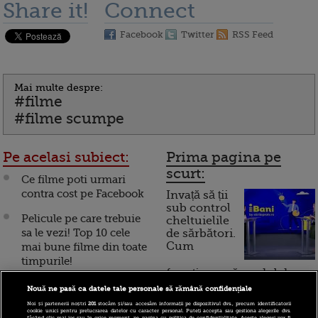
Share it!
Connect
Facebook
Twitter
RSS Feed
Mai multe despre:
#filme
#filme scumpe
Pe acelasi subiect:
Prima pagina pe
scurt:
Ce filme poti urmari
contra cost pe Facebook
Invață să ții
sub control
Pelicule pe care trebuie
cheltuielile
sa le vezi! Top 10 cele
de sărbători.
Cum
mai bune filme din toate
timpurile!
funcționează cardul de
Samsung va oferi filme
cumpărături
Nouă ne pasă ca datele tale personale să rămână confidențiale
3D via Internet din
Noi și partenerii noștri
201
stocăm și/sau accesăm informații pe dispozitivul dvs., precum identificatorii
cookie unici pentru prelucrarea datelor cu caracter personal. Puteți accepta sau gestiona alegerile dvs.
toamna
făcând clic mai jos sau în orice moment, pe pagina cu politica de confidențialitate. Aceste alegeri vor fi