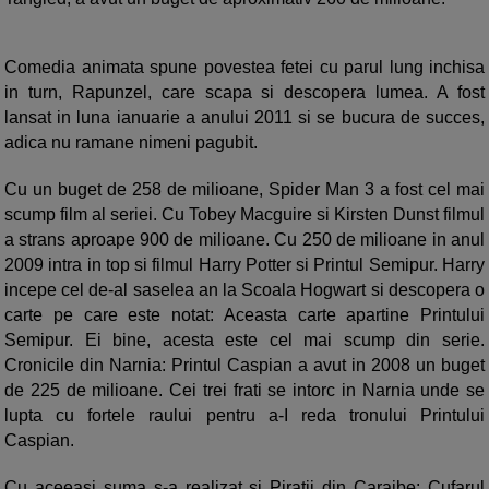
Comedia animata spune povestea fetei cu parul lung inchisa
in turn, Rapunzel, care scapa si descopera lumea. A fost
lansat in luna ianuarie a anului 2011 si se bucura de succes,
adica nu ramane nimeni pagubit.
Cu un buget de 258 de milioane, Spider Man 3 a fost cel mai
scump film al seriei. Cu Tobey Macguire si Kirsten Dunst filmul
a strans aproape 900 de milioane. Cu 250 de milioane in anul
2009 intra in top si filmul Harry Potter si Printul Semipur. Harry
incepe cel de-al saselea an la Scoala Hogwart si descopera o
carte pe care este notat: Aceasta carte apartine Printului
Semipur. Ei bine, acesta este cel mai scump din serie.
Cronicile din Narnia: Printul Caspian a avut in 2008 un buget
de 225 de milioane. Cei trei frati se intorc in Narnia unde se
lupta cu fortele raului pentru a-I reda tronului Printului
Caspian.
Cu aceeasi suma s-a realizat si Piratii din Caraibe: Cufarul