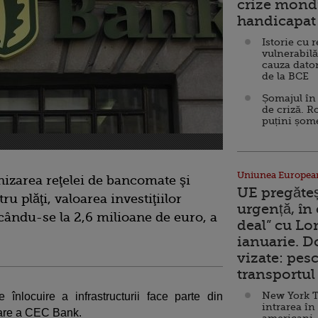
crize mondi
handicapat 
Istorie cu 
vulnerabilă
cauza dator
de la BCE
Șomajul în 
de criză. R
puțini șom
Uniunea Europea
zarea reţelei de bancomate şi
UE pregăte
u plăţi, valoarea investiţiilor
urgență, în
ându-se la 2,6 milioane de euro, a
deal” cu Lo
ianuarie. 
vizate: pesc
transportul 
New York T
e înlocuire a infrastructurii face parte din
intrarea în
izare a CEC Bank.