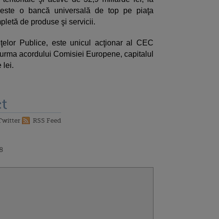
 este o bancă universală de top pe piaţa
etă de produse şi servicii.
nţelor Publice, este unicul acţionar al CEC
n urma acordului Comisiei Europene, capitalul
 lei.
t
Twitter
RSS Feed
8