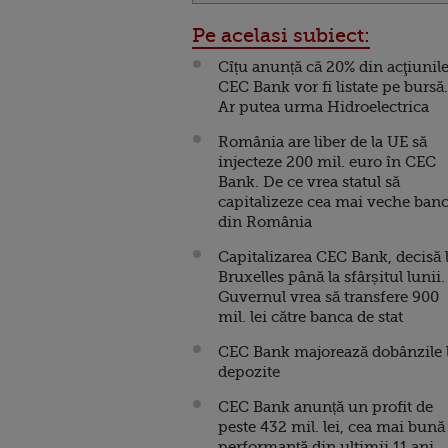
Pe acelasi subiect:
Cîțu anunță că 20% din acţiunil
CEC Bank vor fi listate pe bursă.
Ar putea urma Hidroelectrica
România are liber de la UE să
injecteze 200 mil. euro în CEC
Bank. De ce vrea statul să
capitalizeze cea mai veche ban
din România
Capitalizarea CEC Bank, decisă 
Bruxelles până la sfârșitul lunii.
Guvernul vrea să transfere 900
mil. lei către banca de stat
CEC Bank majorează dobânzile 
depozite
CEC Bank anunță un profit de
peste 432 mil. lei, cea mai bună
performanţă din ultimii 11 ani