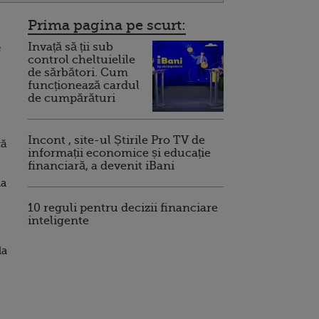
Prima pagina pe scurt:
Invață să ții sub
e
control cheltuielile
de sărbători. Cum
funcționează cardul
de cumpărături
Incont , site-ul Știrile Pro TV de
că
informații economice și educație
financiară, a devenit iBani
la
10 reguli pentru decizii financiare
inteligente
la