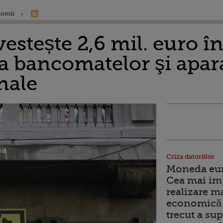
nomii
stește 2,6 mil. euro î
 bancomatelor şi apar
nale
Criza datoriilor
Moneda euro
Cea mai im
realizare m
economică 
trecut a sup