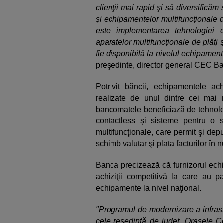
clienţii mai rapid şi să diversificăm
şi echipamentelor multifuncţionale de
este implementarea tehnologiei c
aparatelor multifuncţionale de plăţi 
fie disponibilă la nivelul echipame
preşedinte, director general CEC B
Potrivit băncii, echipamentele ac
realizate de unul dintre cei mai m
bancomatele beneficiază de tehnologi
contactless şi sisteme pentru o s
multifuncţionale, care permit şi dep
schimb valutar şi plata facturilor în 
Banca precizează că furnizorul echi
achiziţii competitivă la care au par
echipamente la nivel naţional.
"Programul de modernizare a infrastr
cele reşedinţă de judeţ. Oraşele Co