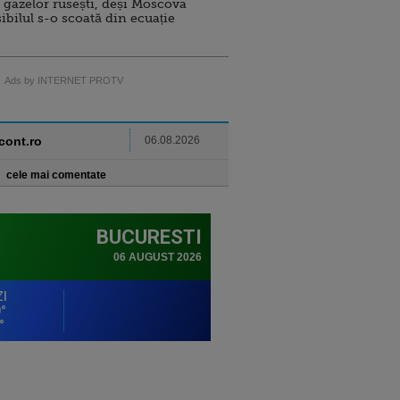
 gazelor rusești, deși Moscova
sibilul s-o scoată din ecuație
Ads by INTERNET PROTV
ncont.ro
06.08.2026
cele mai comentate