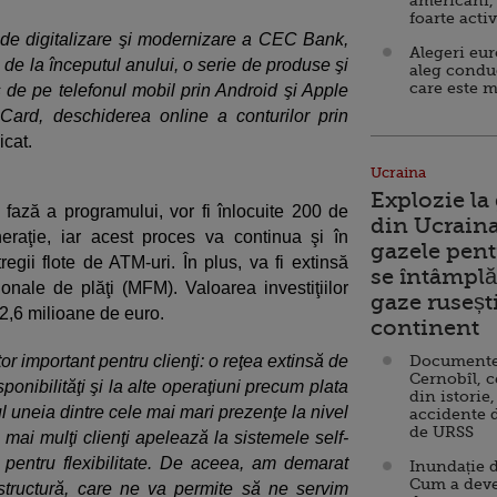
americani,
foarte acti
 de digitalizare şi modernizare a CEC Bank,
Alegeri eu
, de la începutul anului, o serie de produse şi
aleg condu
care este m
ss de pe telefonul mobil prin Android şi Apple
2Card, deschiderea online a conturilor prin
cat.
Ucraina
Explozie la
a fază a programului, vor fi înlocuite 200 de
din Ucraina
raţie, iar acest proces va continua şi în
gazele pent
regii flote de ATM-uri. În plus, va fi extinsă
se întâmplă 
nale de plăţi (MFM). Valoarea investiţiilor
gaze ruseșt
2,6 milioane de euro.
continent
 important pentru clienţi: o reţea extinsă de
Documente d
Cernobîl, c
onibilităţi şi la alte operaţiuni precum plata
din istorie,
l uneia dintre cele mai mari prezenţe la nivel
accidente 
de URSS
t mai mulţi clienţi apelează la sistemele self-
 pentru flexibilitate. De aceea, am demarat
Inundație d
Cum a deve
astructură, care ne va permite să ne servim