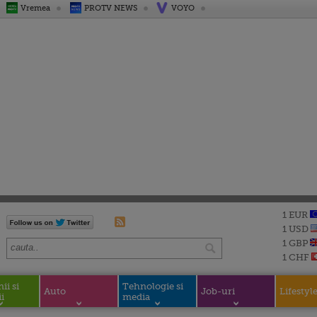
Vremea
PROTV NEWS
VOYO
1 EUR
1 USD
1 GBP
1 CHF
i si
Tehnologie si
Auto
Job-uri
Lifestyl
i
media