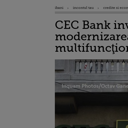
ibani
incontul tau
credite si eco
CEC Bank inve
modernizarea
multifuncţio