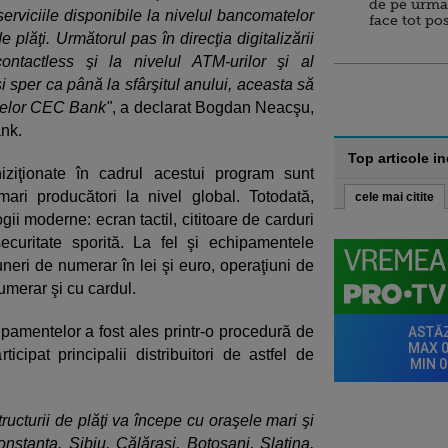
de pe urma
 serviciile disponibile la nivelul bancomatelor
face tot po
 plăţi. Următorul pas în direcţia digitalizării
ontactless şi la nivelul ATM-urilor şi al
şi sper ca până la sfârşitul anului, aceasta să
ntelor CEC Bank"
, a declarat Bogdan Neacşu,
ank.
Top articole i
hiziţionate în cadrul acestui program sunt
ari producători la nivel global. Totodată,
cele mai citite
i moderne: ecran tactil, cititoare de carduri
ecuritate sporită. La fel şi echipamentele
uneri de numerar în lei şi euro, operaţiuni de
numerar şi cu cardul.
pamentelor a fost ales printr-o procedură de
ticipat principalii distribuitori de astfel de
ucturii de plăţi va începe cu oraşele mari şi
nstanţa, Sibiu, Călăraşi, Botoşani, Slatina,