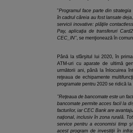
"
Programul face parte din strategia
în cadrul căreia au fost lansate deja
servicii inovative: plăţile contactle
Pay, aplicaţia de transferuri Card
CEC_IN"
, se menţionează în comuni
Până la sfârşitul lui 2020, în prim
ATM-uri cu aparate de ultimă gene
următorii ani, până la înlocuirea înt
reţeaua de echipamente multifuncţio
programate pentru 2020 se ridică la 
"Reţeaua de bancomate este un factor
bancomate permite acces facil la disp
facturilor, iar CEC Bank are avantaju
naţional, inclusiv în zona rurală. To
service pentru a economisi timp şi
acest program de investiţii în infr