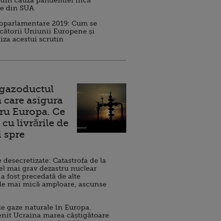
 din cauza pandemiei încă
ve din SUA
roparlamentare 2019: Cum se
cătorii Uniunii Europene și
iza acestui scrutin
 gazoductul
 care asigura
ru Europa. Ce
cu livrările de
i spre
esecretizate: Catastrofa de la
el mai grav dezastru nuclear
 a fost precedată de alte
de mai mică amploare, ascunse
e gaze naturale în Europa.
nit Ucraina marea câștigătoare