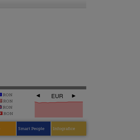
EUR
RON
RON
RON
RON
e
Smart People
Infografice