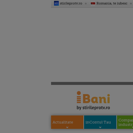
stirileprotv.ro
Romania, te iubesc
Compani
Actualitate
inContul Tau
industri