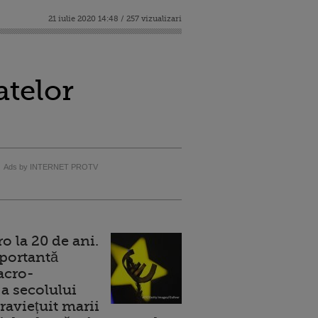
21 iulie 2020 14:48 / 257 vizualizari
n
atelor
Ads by INTERNET PROTV
 la 20 de ani.
portantă
acro-
a secolului
raviețuit marii