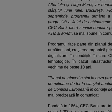
Alba Iulia şi Târgu Mureş vor bene
sfârşitul lunii iulie, Bucureşti, P
septembrie, programul urmând a fi
progresivă a flotei de echipamente
CEC Bank oferă servicii bancare pri
ATM şi MFM
", se mai spune în comu
Programul face parte din planul d
următorii ani, creşterea organică pri
digitalizare, în condiţiile în car
tehnologice. În cazul infrastruc
vechime de peste 10 ani.
"Planul de afaceri a stat la baza p
de milioane de lei la sfârşitul anulu
de Comisia Europeană în condiţii de p
mai precizează în comunicat.
Fondată în 1864, CEC Bank are în p
peste 1.000 de sucursale şi unităţi 