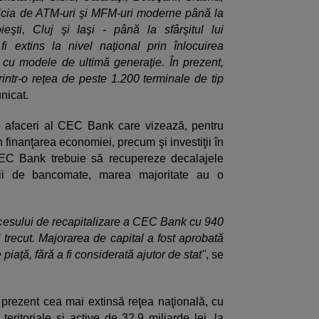
ficia de ATM-uri şi MFM-uri moderne până la
loieşti, Cluj şi Iaşi - până la sfârşitul lui
 extins la nivel naţional prin înlocuirea
 cu modele de ultimă generaţie. În prezent,
ntr-o reţea de peste 1.200 terminale de tip
nicat.
e afaceri al CEC Bank care vizează, pentru
n finanţarea economiei, precum şi investiţii în
e CEC Bank trebuie să recupereze decalajele
turii de bancomate, marea majoritate au o
rocesului de recapitalizare a CEC Bank cu 940
i trecut. Majorarea de capital a fost aprobată
iaţă, fără a fi considerată ajutor de stat"
, se
rezent cea mai extinsă reţea naţională, cu
teritoriale şi active de 32,9 miliarde lei, la