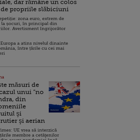
ale, dar rămâne un colos
de propriile slăbiciuni
repetiție: zona euro, extrem de
 la șocuri, în principal din
iilor. Avertisment îngrijorător
Europa a atins nivelul dinainte
omânia, între țările cu cei mai
eri
na
ște măsuri de
 cazul unui ”no
ndra, din
Domeniile
uitul şi
rutier şi aerian
imes: UE vrea să interzică
 țările membre a cetăţenilor