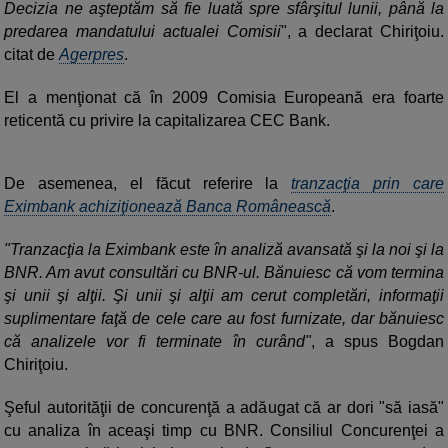
Decizia ne aşteptăm să fie luată spre sfârşitul lunii, până la
predarea mandatului actualei Comisii
", a declarat Chiriţoiu.
citat de
Agerpres
.
El a menţionat că în 2009 Comisia Europeană era foarte
reticentă cu privire la capitalizarea CEC Bank.
De asemenea, el făcut referire la
tranzacţia prin care
Eximbank achiziţionează Banca Românească
.
"Tranzacţia la Eximbank este în analiză avansată şi la noi şi la
BNR. Am avut consultări cu BNR-ul. Bănuiesc că vom termina
şi unii şi alţii. Şi unii şi alţii am cerut completări, informaţii
suplimentare faţă de cele care au fost furnizate, dar bănuiesc
că analizele vor fi terminate în curând"
, a spus Bogdan
Chiriţoiu.
Şeful autorităţii de concurenţă a adăugat că ar dori "să iasă"
cu analiza în aceaşi timp cu BNR. Consiliul Concurenţei a