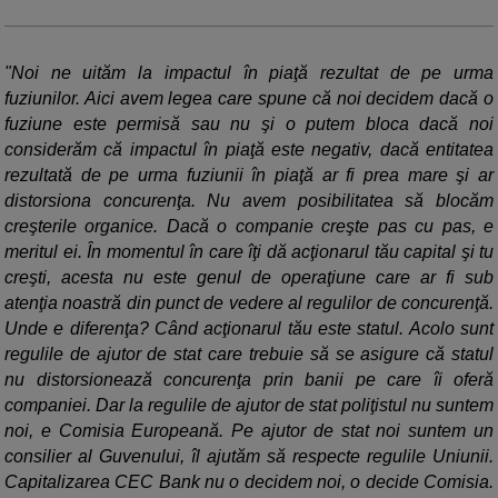
"Noi ne uităm la impactul în piaţă rezultat de pe urma
fuziunilor. Aici avem legea care spune că noi decidem dacă o
fuziune este permisă sau nu şi o putem bloca dacă noi
considerăm că impactul în piaţă este negativ, dacă entitatea
rezultată de pe urma fuziunii în piaţă ar fi prea mare şi ar
distorsiona concurenţa. Nu avem posibilitatea să blocăm
creşterile organice. Dacă o companie creşte pas cu pas, e
meritul ei. În momentul în care îţi dă acţionarul tău capital şi tu
creşti, acesta nu este genul de operaţiune care ar fi sub
atenţia noastră din punct de vedere al regulilor de concurenţă.
Unde e diferenţa? Când acţionarul tău este statul. Acolo sunt
regulile de ajutor de stat care trebuie să se asigure că statul
nu distorsionează concurenţa prin banii pe care îi oferă
companiei. Dar la regulile de ajutor de stat poliţistul nu suntem
noi, e Comisia Europeană. Pe ajutor de stat noi suntem un
consilier al Guvenului, îl ajutăm să respecte regulile Uniunii.
Capitalizarea CEC Bank nu o decidem noi, o decide Comisia.