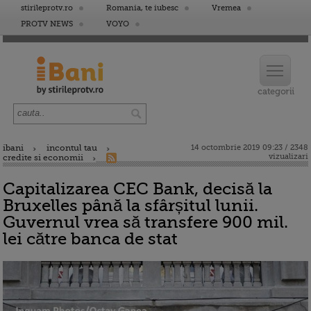
stirileprotv.ro
Romania, te iubesc
Vremea
PROTV NEWS
VOYO
ibani
incontul tau
14 octombrie 2019 09:23 / 2348
vizualizari
credite si economii
Capitalizarea CEC Bank, decisă la
Bruxelles până la sfârșitul lunii.
Guvernul vrea să transfere 900 mil.
lei către banca de stat