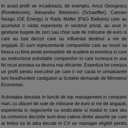
In acest profil se incadreaza, de exemplu, Anca Georgescu
(Romtelecom), Alexandru Blemovici (Schaeffler), Carmen
Neagu (GE Energy) si Radu Maftei (P&G Balkans) care au
acumulat o vasta experienta in sectorul privat, au avut in
gestiune bugete de zeci sau chiar sute de milioane de euro si
care au luat decizii care au influentat destinul a mii de
angajati. Ei sunt reprezentantii companiilor care au reusit sa
treaca cu bine peste perioadele de scadere economica si care
au restructurat activitatile companiilor in care lucreaza in asa
fel incat acestea sa devina mai eficiente. Expertiza lor creeaza
un profil pentru executivii pe care ii vor cauta in urmatoarele
luni headhunterii castigatori ai licitatiei demarate de Ministerul
Economiei.
Activitatea derulata in functii de top management in companii
mari, cu afaceri de sute de milioane de euro si mii de angajati,
experienta in negocierile cu sindicatele si modul in care stiu
sa comunice deciziile sunt doar cateva dintre atuurile pe care
ar trebui sa le aiba trecute in CV un manager eligibil pentru