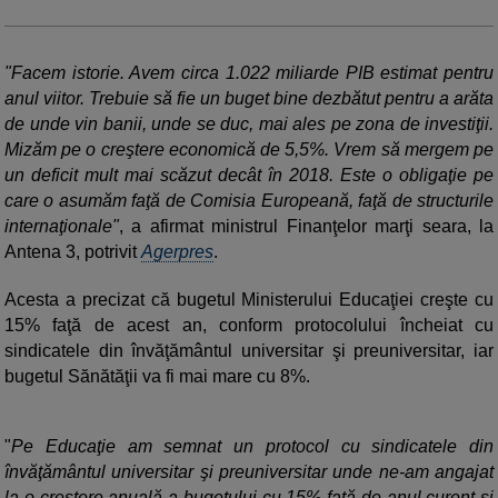
"Facem istorie. Avem circa 1.022 miliarde PIB estimat pentru
anul viitor. Trebuie să fie un buget bine dezbătut pentru a arăta
de unde vin banii, unde se duc, mai ales pe zona de investiţii.
Mizăm pe o creştere economică de 5,5%. Vrem să mergem pe
un deficit mult mai scăzut decât în 2018. Este o obligaţie pe
care o asumăm faţă de Comisia Europeană, faţă de structurile
internaţionale"
, a afirmat ministrul Finanţelor marţi seara, la
Antena 3, potrivit
Agerpres
.
Acesta a precizat că bugetul Ministerului Educaţiei creşte cu
15% faţă de acest an, conform protocolului încheiat cu
sindicatele din învăţământul universitar şi preuniversitar, iar
bugetul Sănătăţii va fi mai mare cu 8%.
"
Pe Educaţie am semnat un protocol cu sindicatele din
învăţământul universitar şi preuniversitar unde ne-am angajat
la o creştere anuală a bugetului cu 15% faţă de anul curent şi