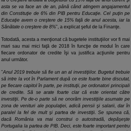
asta se va face an de an, până când atingem angajamentul
din Constituţie de 6% din PIB pentru Educaţie. Cel puţin pe
Educaţie avem o creştere de 15% faţă de anul acesta, iar la
Sănătate o creştere de 8%
", a explicat şeful de la Finanţe.
Totodată, acesta a menţionat că bugetele instituţiilor vor fi mai
mari sau mai mici faţă de 2018 în funcţie de modul în care
fiecare ordonator de credite îşi va justifica acţiunile pentru
anul următor.
"
Anul 2019 trebuie să fie un an al investiţiilor. Bugetul trebuie
să intre la vot în Parlament după ce este foarte bine discutat,
pe fiecare capitol în parte, pe instituţii, pe ordonatori principali
de credite. Să se arate foarte clar că este orientat către
investiţii. Pe de-o parte să ne onorăm investiţiile asumate pe
zona de venituri ale populaţiei, adică pensii şi salarii, dar în
paralel la fel de mult şi partea de investiţii. Se spunea că,
dacă România va mai construi o autostradă, depăşeşte
Portugalia la partea de PIB. Deci, este foarte important pentru