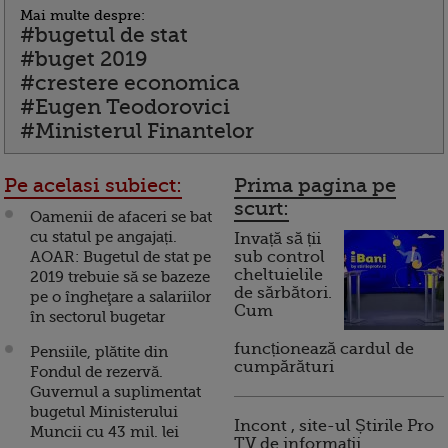
Mai multe despre:
#bugetul de stat
#buget 2019
#crestere economica
#Eugen Teodorovici
#Ministerul Finantelor
Pe acelasi subiect:
Prima pagina pe
scurt:
Oamenii de afaceri se bat
cu statul pe angajați.
Invață să ții
AOAR: Bugetul de stat pe
sub control
cheltuielile
2019 trebuie să se bazeze
de sărbători.
pe o îngheţare a salariilor
Cum
în sectorul bugetar
funcționează cardul de
Pensiile, plătite din
cumpărături
Fondul de rezervă.
Guvernul a suplimentat
bugetul Ministerului
Incont , site-ul Știrile Pro
Muncii cu 43 mil. lei
TV de informații