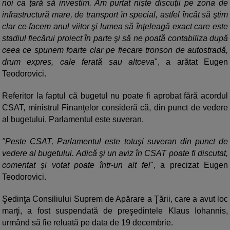
noi ca ţară să investim. Am purtat nişte discuţii pe zona de
infrastructură mare, de transport în special, astfel încât să ştim
clar ce facem anul viitor şi lumea să înţeleagă exact care este
stadiul fiecărui proiect în parte şi să ne poată contabiliza după
ceea ce spunem foarte clar pe fiecare tronson de autostradă,
drum expres, cale ferată sau altceva
", a arătat Eugen
Teodorovici.
Referitor la faptul că bugetul nu poate fi aprobat fără acordul
CSAT, ministrul Finanţelor consideră că, din punct de vedere
al bugetului, Parlamentul este suveran.
"Peste CSAT, Parlamentul este totuşi suveran din punct de
vedere al bugetului. Adică şi un aviz în CSAT poate fi discutat,
comentat şi votat poate într-un alt fel
", a precizat Eugen
Teodorovici.
Şedinţa Consiliului Suprem de Apărare a Ţării, care a avut loc
marţi, a fost suspendată de preşedintele Klaus Iohannis,
urmând să fie reluată pe data de 19 decembrie.