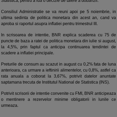
Statistica, pentru a lua o decizie de taiere a dobanzii.
Consiliul Administratie se va reuni apoi pe 5 noiembrie, in
ultima sedinta de politica monetara din acest an, cand va
aproba si raportul asupra inflatiei pentru trimestrul III.
In scrisoarea de intentie, BNR explica scaderea cu 75 de
puncte de baza a ratei de politica monetara din iulie si august,
la 4,5%, prin faptul ca anticipa continuarea tendintei de
scadere a inflatiei principale.
Preturile de consum au scazut in august cu 0,2% fata de luna
anterioara, ca urmare a ieftinirii alimentelor, cu 0,8%, astfel ca
rata anuala a coborat la 3,67%, potrivit datelor anuntate
saptamana trecuta de Institutul National de Statistica (INS).
Potrivit scrisorii de intentie convenite cu FMI, BNR anticipeaza
o mentinere a rezervelor minime obligatorii in lunile ce
urmeaza.