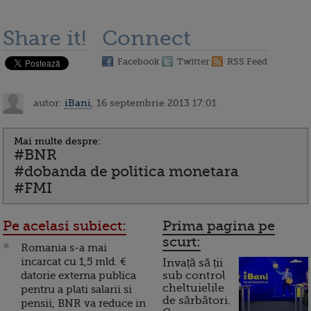
Share it!
Connect
Facebook
Twitter
RSS Feed
autor:
iBani
, 16 septembrie 2013 17:01
Mai multe despre:
#BNR
#dobanda de politica monetara
#FMI
Pe acelasi subiect:
Prima pagina pe
scurt:
Romania s-a mai
incarcat cu 1,5 mld. €
Invață să ții
datorie externa publica
sub control
cheltuielile
pentru a plati salarii si
de sărbători.
pensii, BNR va reduce in