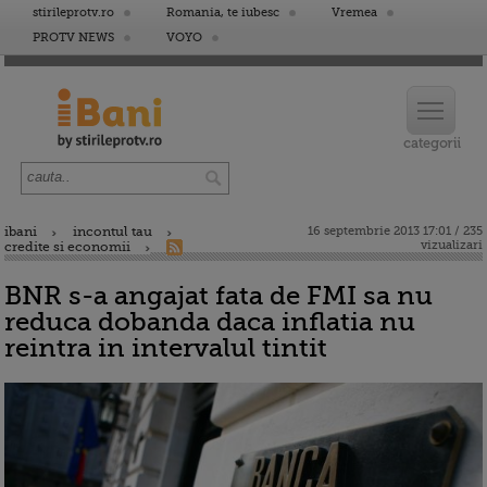
stirileprotv.ro
Romania, te iubesc
Vremea
PROTV NEWS
VOYO
ibani
incontul tau
16 septembrie 2013 17:01 / 235
vizualizari
credite si economii
BNR s-a angajat fata de FMI sa nu
reduca dobanda daca inflatia nu
reintra in intervalul tintit