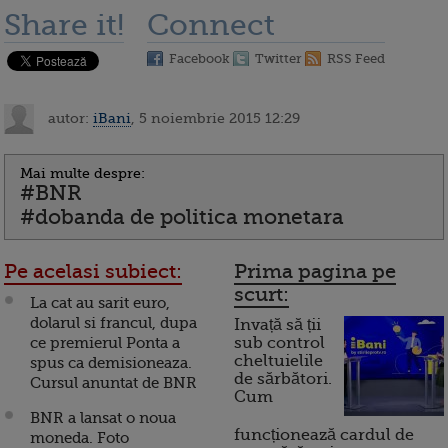
Share it!
Connect
Facebook
Twitter
RSS Feed
autor:
iBani
, 5 noiembrie 2015 12:29
Mai multe despre:
#BNR
#dobanda de politica monetara
Pe acelasi subiect:
Prima pagina pe
scurt:
La cat au sarit euro,
dolarul si francul, dupa
Invață să ții
ce premierul Ponta a
sub control
cheltuielile
spus ca demisioneaza.
de sărbători.
Cursul anuntat de BNR
Cum
BNR a lansat o noua
funcționează cardul de
moneda. Foto