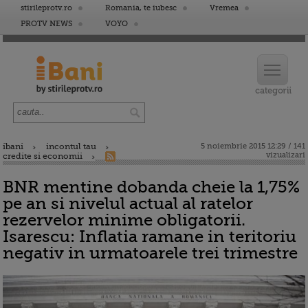
stirileprotv.ro
Romania, te iubesc
Vremea
PROTV NEWS
VOYO
ibani
incontul tau
5 noiembrie 2015 12:29 / 141
vizualizari
credite si economii
BNR mentine dobanda cheie la 1,75%
pe an si nivelul actual al ratelor
rezervelor minime obligatorii.
Isarescu: Inflatia ramane in teritoriu
negativ in urmatoarele trei trimestre