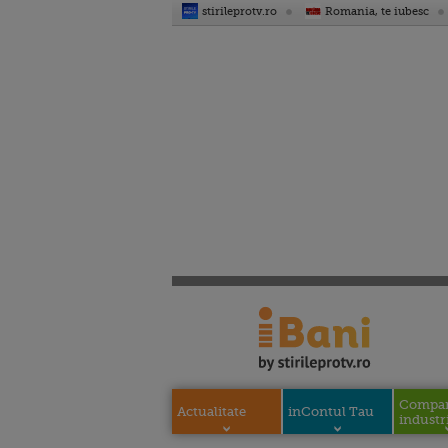
stirileprotv.ro
Romania, te iubesc
Compani
Actualitate
inContul Tau
industri