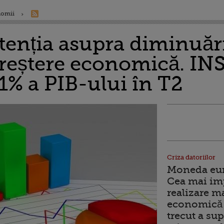
nomii
tenția asupra diminuări
creștere economică. INS
1% a PIB-ului în T2
Criza datoriilor
Moneda euro
Cea mai im
realizare m
economică 
trecut a sup