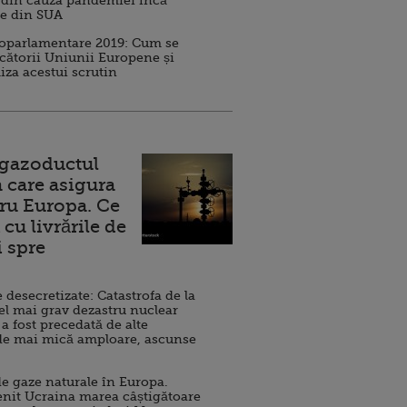
 din cauza pandemiei încă
ve din SUA
roparlamentare 2019: Cum se
cătorii Uniunii Europene și
iza acestui scrutin
 gazoductul
 care asigura
ru Europa. Ce
cu livrările de
i spre
esecretizate: Catastrofa de la
el mai grav dezastru nuclear
 a fost precedată de alte
de mai mică amploare, ascunse
e gaze naturale în Europa.
nit Ucraina marea câștigătoare