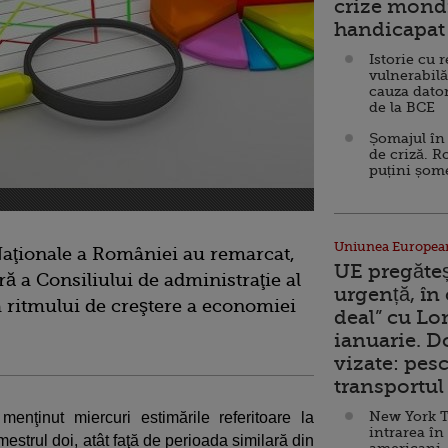
crize mondi
handicapat 
Istorie cu 
vulnerabilă
cauza dator
de la BCE
Șomajul în 
de criză. R
puțini șom
Uniunea Europea
Naţionale a României au remarcat,
UE pregăte
ră a Consiliului de administraţie al
urgență, în
 ritmului de creştere a economiei
deal” cu Lo
ianuarie. 
vizate: pesc
transportul 
New York T
 menţinut miercuri estimările referitoare la
intrarea în
estrul doi, atât faţă de perioada similară din