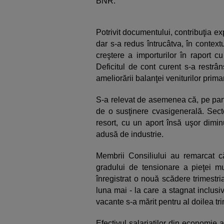
BNR.
Potrivit documentului, contribuţia e
dar s-a redus întrucâtva, în context
creştere a importurilor în raport 
Deficitul de cont curent s-a restrâ
ameliorării balanţei veniturilor prima
S-a relevat de asemenea că, pe part
de o susţinere cvasigenerală. Sector
resort, cu un aport însă uşor diminu
adusă de industrie.
Membrii Consiliului au remarcat că
gradului de tensionare a pieţei mu
înregistrat o nouă scădere trimestr
luna mai - la care a stagnat inclusiv
vacante s-a mărit pentru al doilea tr
Efectivul salariaţilor din economie a