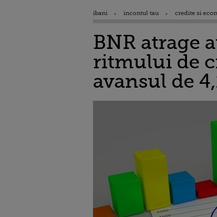
ibani
incontul tau
credite si eco
BNR atrage a
ritmului de 
avansul de 4,