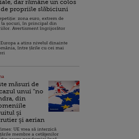
ale, dar rămâne un colos
de propriile slăbiciuni
repetiție: zona euro, extrem de
 la șocuri, în principal din
iilor. Avertisment îngrijorător
Europa a atins nivelul dinainte
omânia, între țările cu cei mai
eri
na
ște măsuri de
 cazul unui ”no
ndra, din
Domeniile
uitul şi
rutier şi aerian
imes: UE vrea să interzică
 țările membre a cetăţenilor