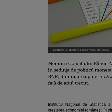
Economie, crestere economica, statistica
Membrii Consiliului Băncii 
în şedinţa de politică moneta
BNR, diminuarea puternică a
faţă de anul trecut.
Institutul Naţional de Statistică a
creşterea economiei româneşti în trim