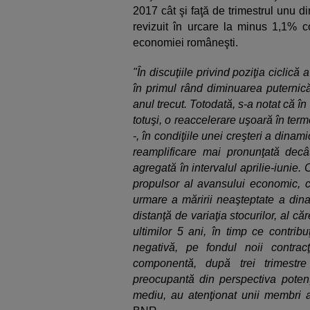
2017 cât şi faţă de trimestrul unu di
revizuit în urcare la minus 1,1% co
economiei româneşti.
"În discuţiile privind poziţia ciclic
în primul rând diminuarea puternică
anul trecut. Totodată, s-a notat că î
totuşi, o reaccelerare uşoară în terme
-, în condiţiile unei creşteri a dinam
reamplificare mai pronunţată decâ
agregată în intervalul aprilie-iunie.
propulsor al avansului economic, cu
urmare a măririi neaşteptate a dina
distanţă de variaţia stocurilor, al c
ultimilor 5 ani, în timp ce contribu
negativă, pe fondul noii contrac
componentă, după trei trimestre
preocupantă din perspectiva poten
mediu, au atenţionat unii membri a