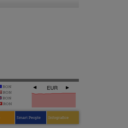
EUR
RON
RON
RON
RON
e
Smart People
Infografice