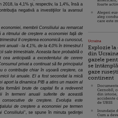
americani,
n 2018, la 4,1% şi, respectiv, la 1,4%, însă a
foarte acti
ntribuţia negativă a investiţiilor la avansul
Alegeri eu
aleg condu
care este m
ă a economiei, membrii Consiliului au remarcat
 a ritmului de creştere a economiei faţă de
n trimestrul II creşterea economică a cunoscut,
Ucraina
ni anuali - la 4,1%, de la 4,0% în trimestrul I
Explozie la
icii sale trimestriale. Aceasta face probabilă o
din Ucraina
t cea anticipată a excedentului de cerere
gazele pent
 Consumul privat a continuat să fie principalul
se întâmplă 
 o contribuţie chiar în uşoară creştere, ca
gaze ruseșt
micii lui anuale. El a fost secondat la mică
continent
ărei aport la dinamica PIB a atins un maxim al
Documente d
ţia formării brute de capital fix a redevenit
Cernobîl, c
ţii în termeni anuali suferite de această
din istorie,
accidente 
 consecutive de creştere. Evoluţia este
de URSS
ţialului de creştere a economiei pe termen
Inundație d
i Consiliulu
i", se spune în minuta şedinţei
Cum a deve