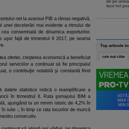
de pe urma
face tot po
xportului net la avansul PIB a rămas negativă,
ul unei decelerări mai evidente a ritmului de
cu cea consemnată de dinamica exporturilor.
ns uşor faţă de trimestrul II 2017, pe seama
re.
Top articole i
cele mai citite
ea ofertei, creşterea economică a beneficiat
ul serviciilor a continuat să fie principalul
at, o contribuţie notabilă şi constantă fiind
 datele statistice indică o reamplificare a
ncii în trimestrul II. Rata şomajului BIM a
ială, ajungând la un minim istoric de 4,2% în
 în iulie -, în timp ce rata locurilor de muncă
imestru consecutiv.
 continuat să atingă noi vârfuri, iar dinamica