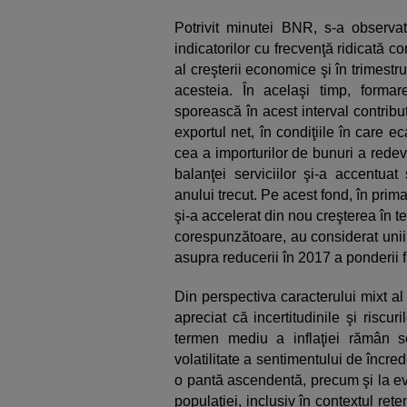
Potrivit minutei BNR, s-a observat
indicatorilor cu frecvenţă ridicată 
al creşterii economice şi în trimestrul
acesteia. În acelaşi timp, formar
sporească în acest interval contribuţ
exportul net, în condiţiile în care e
cea a importurilor de bunuri a redeven
balanţei serviciilor şi-a accentua
anului trecut. Pe acest fond, în prima 
şi-a accelerat din nou creşterea în te
corespunzătoare, au considerat unii
asupra reducerii în 2017 a ponderii 
Din perspectiva caracterului mixt al 
apreciat că incertitudinile şi risc
termen mediu a inflaţiei rămân sem
volatilitate a sentimentului de încred
o pantă ascendentă, precum şi la evo
populaţiei, inclusiv în contextul rete