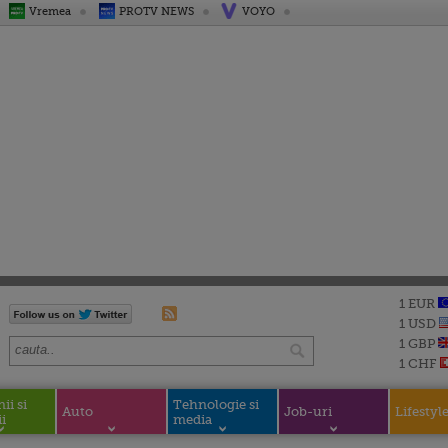
Vremea
PROTV NEWS
VOYO
1 EUR
1 USD
1 GBP
1 CHF
i si
Tehnologie si
Auto
Job-uri
Lifestyl
i
media