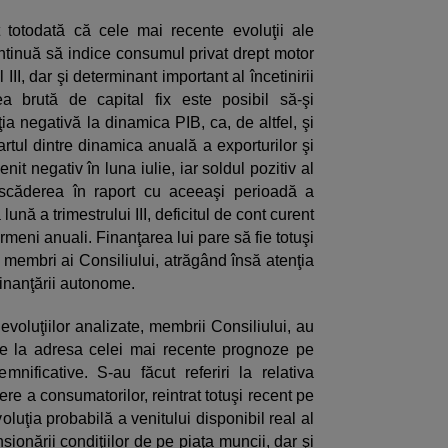
 totodată că cele mai recente evoluţii ale
continuă să indice consumul privat drept motor
 III, dar şi determinant important al încetinirii
ea brută de capital fix este posibil să-şi
ia negativă la dinamica PIB, ca, de altfel, şi
cartul dintre dinamica anuală a exporturilor şi
it negativ în luna iulie, iar soldul pozitiv al
t scăderea în raport cu aceeaşi perioadă a
lună a trimestrului III, deficitul de cont curent
rmeni anuali. Finanţarea lui pare să fie totuşi
 membri ai Consiliului, atrăgând însă atenţia
finanţării autonome.
evoluţiilor analizate, membrii Consiliului, au
urile la adresa celei mai recente prognoze pe
nificative. S-au făcut referiri la relativa
ere a consumatorilor, reintrat totuşi recent pe
luţia probabilă a venitului disponibil real al
nsionării condiţiilor de pe piaţa muncii, dar şi