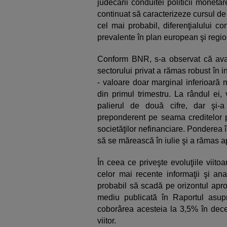
judecării conduitei politicii monetare
continuat să caracterizeze cursul de 
cel mai probabil, diferenţialului co
prevalente în plan european şi regio
Conform BNR, s-a observat că avans
sectorului privat a rămas robust în i
- valoare doar marginal inferioară m
din primul trimestru. La rândul ei,
palierul de două cifre, dar şi-a
preponderent pe seama creditelor p
societăţilor nefinanciare. Ponderea î
să se mărească în iulie şi a rămas a
În ceea ce priveşte evoluţiile viito
celor mai recente informaţii şi ana
probabil să scadă pe orizontul apro
mediu publicată în Raportul asupr
coborârea acesteia la 3,5% în dece
viitor.