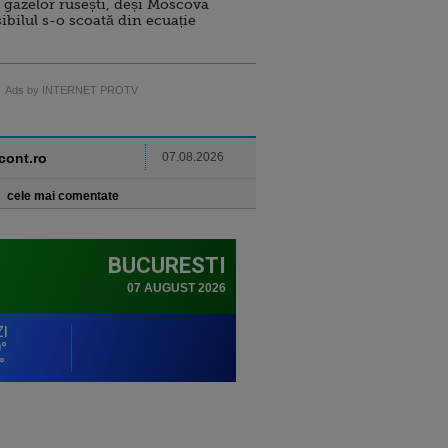
 gazelor rusești, deși Moscova
sibilul s-o scoată din ecuație
Ads by INTERNET PROTV
ncont.ro
07.08.2026
cele mai comentate