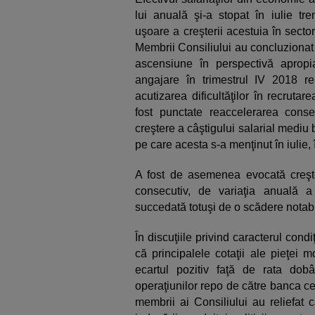
lui anuală şi-a stopat în iulie tre
uşoare a creşterii acestuia în sector
Membrii Consiliului au concluzionat 
ascensiune în perspectivă apropiat
angajare în trimestrul IV 2018 re
acutizarea dificultăţilor în recrutar
fost punctate reaccelerarea conse
creştere a câştigului salarial mediu 
pe care acesta s-a menţinut în iulie, 
A fost de asemenea evocată creşter
consecutiv, de variaţia anuală a c
succedată totuşi de o scădere notabil
În discuţiile privind caracterul cond
că principalele cotaţii ale pieţei 
ecartul pozitiv faţă de rata dobân
operaţiunilor repo de către banca cen
membrii ai Consiliului au reliefat 