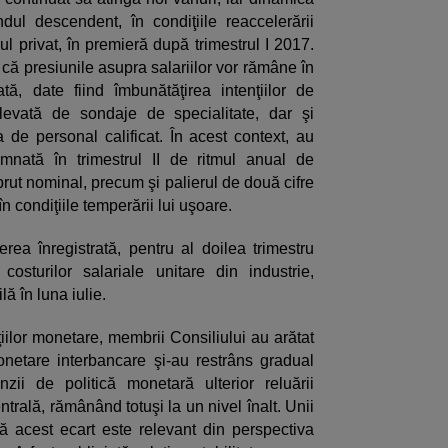
ndul descendent, în condiţiile reaccelerării
ul privat, în premieră după trimestrul I 2017.
că presiunile asupra salariilor vor rămâne în
ă, date fiind îmbunătăţirea intenţiilor de
levată de sondaje de specialitate, dar şi
ea de personal calificat. În acest context, au
mnată în trimestrul II de ritmul anual de
brut nominal, precum şi palierul de două cifre
în condiţiile temperării lui uşoare.
ea înregistrată, pentru al doilea trimestru
osturilor salariale unitare din industrie,
ă în luna iulie.
iţiilor monetare, membrii Consiliului au arătat
monetare interbancare şi-au restrâns gradual
zii de politică monetară ulterior reluării
trală, rămânând totuşi la un nivel înalt. Unii
că acest ecart este relevant din perspectiva