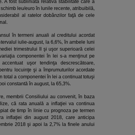
. A fost subliniată relativa stabilitate care a
schimb leu/euro în lunile recente, atribuibilă,
nsiderabil al ratelor dobânzilor faţă de cele
nal.
ul în termeni anuali al creditului acordat
ntervalul iulie-august, la 6,6%, în ambele luni
ediei trimestrului II şi uşor superioară celei
 variaţia componentei în lei s-a menţinut pe
 accentuat uşor tendinţa descrescătoare,
entru locuinţe şi a împrumuturilor acordate
n total a componentei în lei a continuat totuşi
poi constantă în august, la 65,3%.
are, membrii Consiliului au convenit, în baza
lize, că rata anuală a inflaţiei va continua
piat de timp în linie cu prognoza pe termen
a inflaţiei din august 2018, care anticipa
mbrie 2018 şi apoi la 2,7% la finele anului