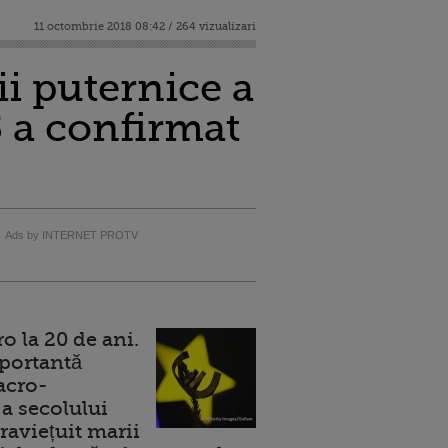
11 octombrie 2018 08:42 / 264 vizualizari
i puternice a
 a confirmat
Ads by INTERNET PROTV
 la 20 de ani.
portantă
acro-
a secolului
raviețuit marii