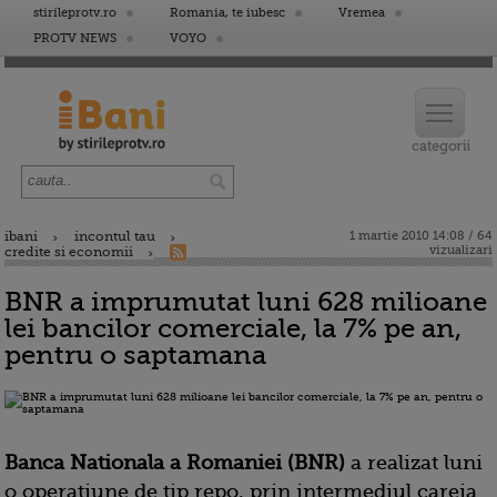
stirileprotv.ro
Romania, te iubesc
Vremea
PROTV NEWS
VOYO
ibani
incontul tau
1 martie 2010 14:08 / 64
vizualizari
credite si economii
BNR a imprumutat luni 628 milioane
lei bancilor comerciale, la 7% pe an,
pentru o saptamana
Banca Nationala a Romaniei (BNR)
a realizat luni
o operatiune de tip repo, prin intermediul careia