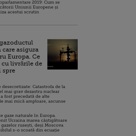
roparlamentare 2019: Cum se
cătorii Uniunii Europene și
iza acestui scrutin
 gazoductul
 care asigura
ru Europa. Ce
cu livrările de
i spre
esecretizate: Catastrofa de la
el mai grav dezastru nuclear
 a fost precedată de alte
de mai mică amploare, ascunse
e gaze naturale în Europa.
nit Ucraina marea câștigătoare
 gazelor rusești, deși Moscova
sibilul s-o scoată din ecuație