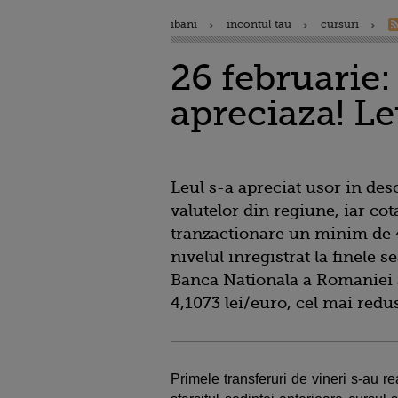
ibani
incontul tau
cursuri
26 februarie:
apreciaza! Leu
Leul s-a apreciat usor in des
valutelor din regiune, iar cot
tranzactionare un minim de 4
nivelul inregistrat la finele s
Banca Nationala a Romaniei a 
4,1073 lei/euro, cel mai redu
Primele transferuri de vineri s-au re