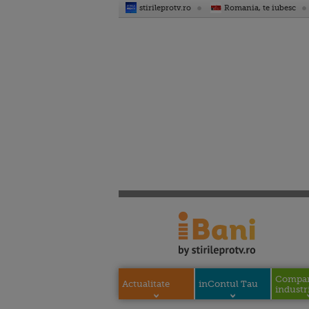
stirileprotv.ro
Romania, te iubesc
Compani
Actualitate
inContul Tau
industri