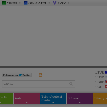
Vremea
PROTV NEWS
VOYO
1 EUR
1 USD
1 GBP
1 CHF
i si
Tehnologie si
Auto
Job-uri
Lifestyl
i
media