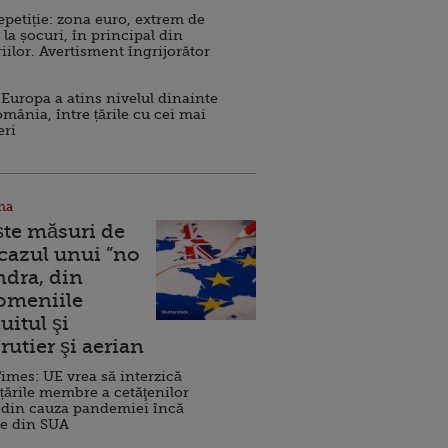
repetiție: zona euro, extrem de
 la șocuri, în principal din
iilor. Avertisment îngrijorător
Europa a atins nivelul dinainte
omânia, între țările cu cei mai
eri
na
ște măsuri de
 cazul unui ”no
ndra, din
Domeniile
uitul şi
rutier şi aerian
imes: UE vrea să interzică
 țările membre a cetăţenilor
 din cauza pandemiei încă
ve din SUA