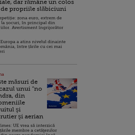
ale, dar rămâne un colos
de propriile slăbiciuni
repetiție: zona euro, extrem de
 la șocuri, în principal din
iilor. Avertisment îngrijorător
Europa a atins nivelul dinainte
omânia, între țările cu cei mai
eri
na
ște măsuri de
 cazul unui ”no
ndra, din
Domeniile
uitul şi
rutier şi aerian
imes: UE vrea să interzică
 țările membre a cetăţenilor