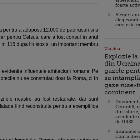
americani,
foarte acti
Alegeri eu
aleg condu
care este m
ta pentru a adaposti 12.000 de papirusuri si a
ar pentru Celsus, care a fost consul in anul
i, in 115 dupa Hristos si un important membru
Ucraina
Explozie la
din Ucraina
gazele pent
 evidentia influentele arhitecturii romane. Pe
se întâmplă 
iotecile nu se construiau doar la Roma, ci in
gaze ruseșt
continent
ilele noastre au fost restaurate, dar sunt
Documente d
 fatada fiind reconstruita pentru a exemplifica
Cernobîl, c
din istorie,
accidente 
de URSS
Inundație d
Cum a deve