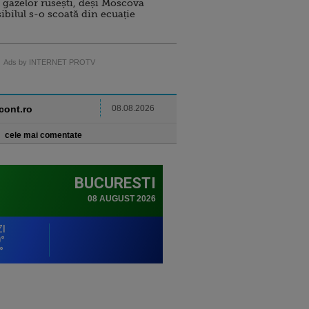
 gazelor rusești, deși Moscova
sibilul s-o scoată din ecuație
Ads by INTERNET PROTV
ncont.ro
08.08.2026
cele mai comentate