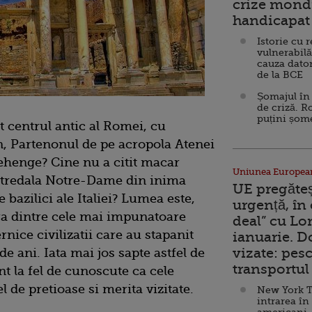
crize mondi
handicapat 
Istorie cu 
vulnerabilă
cauza dator
de la BCE
Șomajul în 
de criză. R
puțini șom
at centrul antic al Romei, cu
, Partenonul de pe acropola Atenei
nehenge? Cine nu a citit macar
Uniunea Europea
atredala Notre-Dame din inima
UE pregăte
 bazilici ale Italiei? Lumea este,
urgență, în
ra dintre cele mai impunatoare
deal” cu Lo
rnice civilizatii care au stapanit
ianuarie. 
vizate: pesc
e ani. Iata mai jos sapte astfel de
transportul 
 la fel de cunoscute ca cele
 de pretioase si merita vizitate.
New York T
intrarea în