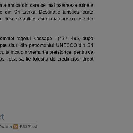
eata antica din care se mai pastreaza ruinele
ale din Sri Lanka. Destinatie turistica foarte
tru frescele antice, asemanatoare cu cele din
 domniei regelui Kassapa I (477- 495, dupa
sapte situri din patromoniul UNESCO din Sri
cuita inca din vremurile preistorice, pentru ca
os, roca sa fie folosita de credinciosi drept
t
Twitter
RSS Feed