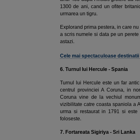
1300 de ani, cand un ofiter britani
urmarea un tigru.
Explorand prima pestera, in care nu a
a scris numele si data pe un perete –
astazi.
Cele mai spectaculoase destinati
6. Turnul lui Hercule - Spania
Turnul lui Hercule este un far antic
centrul provinciei A Coruna, in n
Coruna vine de la vechiul monume
vizibilitate catre coasta spaniola a A
urma si restaurat in 1791 si este
foloseste.
7. Fortareata Sigiriya - Sri Lanka