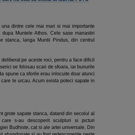
 una dintre cele mai mari si mai importante
si, dupa Muntele Athos. Cele sase manastiri
de stanca, langa Muntii Pindus, din centrul
deliberat pe aceste roci, pentru a face dificil
serici se folosau scari de sfoara, iar bunurile
da spune ca sforile erau inlocuite doar atunci
care le urcau. Acum exista poteci sapate in
nt grote sapate stanca, datand din secolul al
 care s-au descoperit sculpturi si picturi
iei Budhiste, cat si ale artei universale. Din
st abandonate si au fost redescoperite peste