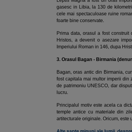
Leptis Magna a fost un oras import
gasesc in Libia, la 130 de kilometri
cele mai spectaculoase ruine roma
foarte bine conservate.
Prima data, orasul a fost construit 
Hristos, a devenit o asezare impor
Imperiului Roman in 146, dupa Hrist
3. Orasul Bagan - Birmania (denu
Bagan, oras antic din Birmania, c
fost capitala mai multor imperii din 
de patrimoniu UNESCO, dar disputele
lucru.
Principalul motiv este acela ca dicta
temple antice cu materiale din zile
artitecturale originale. Oricum, este u
Alte sapte minuni ale lumii, desp