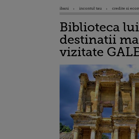
ibani
incontul tau
credite si eco
Biblioteca lu
destinatii ma
vizitate GA