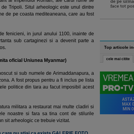
ant al Imperiului Roman, ale carui ruine se
de pe urma
face tot po
 de Tripoli. Situl arheologic este unul dintre
ne de pe coasta mediteaneana, care au fost
de fenicieni, in jurul anului 1100, inainte de
tanta sub cartaginezi si a devenit parte a
os.
Top articole i
cele mai citite
mita oficial Uniunea Myanmar)
unoscut si sub numele de Arimaddanapura, a
zona. A fost propus pentru a fi inclus pe lista
 politice din tara au facut imposibil acest
tura militara a restaurat mai multe cladiri si
le noastre si fara sa tina cont de stilurile
n sit arheologic ce trebuie vizitat.
re care nu stiai ca exista GALERIE FOTO