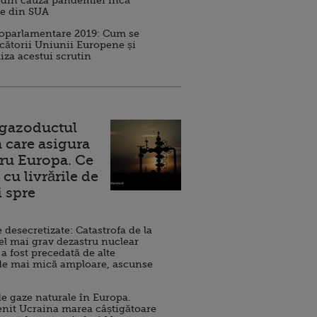
 din cauza pandemiei încă
ve din SUA
roparlamentare 2019: Cum se
cătorii Uniunii Europene și
iza acestui scrutin
 gazoductul
 care asigura
ru Europa. Ce
cu livrările de
i spre
esecretizate: Catastrofa de la
el mai grav dezastru nuclear
 a fost precedată de alte
de mai mică amploare, ascunse
e gaze naturale în Europa.
nit Ucraina marea câștigătoare