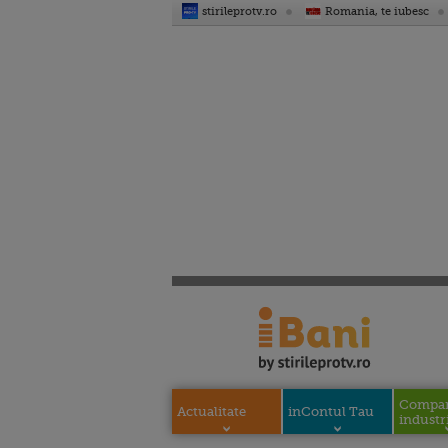
stirileprotv.ro
Romania, te iubesc
Compani
Actualitate
inContul Tau
industri