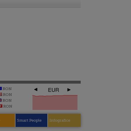
EUR
RON
RON
RON
RON
e
Smart People
Infografice