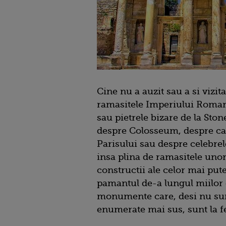
Cine nu a auzit sau a si vizit
ramasitele Imperiului Roman
sau pietrele bizare de la Sto
despre Colosseum, despre c
Parisului sau despre celebrele
insa plina de ramasitele uno
constructii ale celor mai pute
pamantul de-a lungul miilor d
monumente care, desi nu sunt
enumerate mai sus, sunt la fel