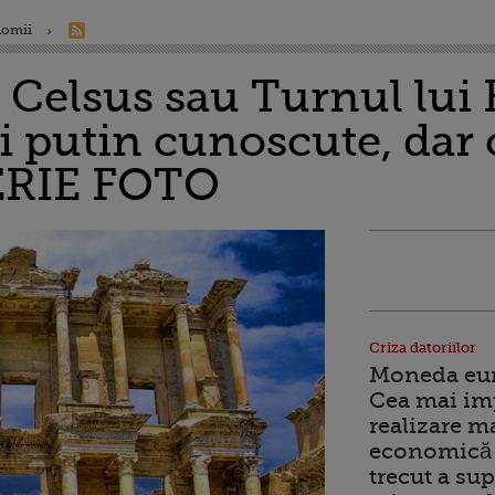
nomii
i Celsus sau Turnul lui 
i putin cunoscute, dar 
LERIE FOTO
Criza datoriilor
Moneda euro
Cea mai im
realizare m
economică 
trecut a sup