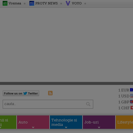
Vremea
PROTV NEWS
VOYO
1 EUR
1 USD
1 GBP
1 CHF
i si
Tehnologie si
Auto
Job-uri
Lifestyl
i
media