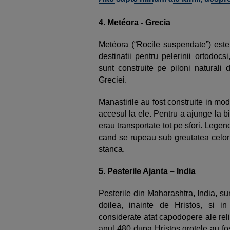
4. Metéora - Grecia
Metéora (“Rocile suspendate”) este
destinatii pentru pelerinii ortodoc
sunt construite pe piloni naturali 
Greciei.
Manastirile au fost construite in mod 
accesul la ele. Pentru a ajunge la bi
erau transportate tot pe sfori. Legen
cand se rupeau sub greutatea celor 
stanca.
5. Pesterile Ajanta – India
Pesterile din Maharashtra, India, su
doilea, inainte de Hristos, si in
considerate atat capodopere ale relig
anul 480 dupa Hristos grotele au fo