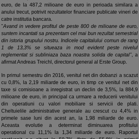
euro, de la 487,2 milioane de euro in perioada similara a
anului trecut, potrivit rezultatelor financiare publicate vineri de
catre institutia bancara.
"
Avand in vedere profitul de peste 800 de milioane de euro,
suntem incantati sa prezentam cel mai bun rezultat semestrial
din istoria grupului nostru. Indicele capitalului comun de rang
1 de 13,3% se situeaza in mod evident peste nivelul
reglementat si subliniaza baza noastra solida de capital"
, a
afirmat Andreas Treichl, directorul general al Erste Group.
In primul semestru din 2016, venitul net din dobanzi a scazut
cu 0,8%, la 2,19 miliarde de euro, in timp ce venitul net din
taxe si comisioane a inregistrat un declin de 3,5%, la 884,9
milioane de euro, in principal ca urmare a reducerii venitului
din operatiuni cu valori mobiliare si servicii de plati.
Cheltuielile administrative generale au crescut cu 4,4% in
primele sase luni din acest an, la 1,98 miliarde de euro.
Aceasta evolutie a determinat diminuarea profitului
operational cu 11,1% la 1,34 miliarde de euro. Raportul