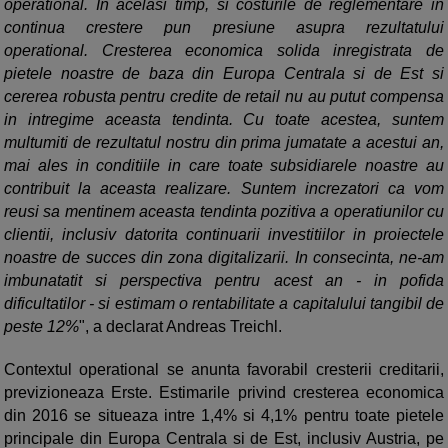
operational. In acelasi timp, si costurile de reglementare in
continua crestere pun presiune asupra rezultatului
operational. Cresterea economica solida inregistrata de
pietele noastre de baza din Europa Centrala si de Est si
cererea robusta pentru credite de retail nu au putut compensa
in intregime aceasta tendinta. Cu toate acestea, suntem
multumiti de rezultatul nostru din prima jumatate a acestui an,
mai ales in conditiile in care toate subsidiarele noastre au
contribuit la aceasta realizare. Suntem increzatori ca vom
reusi sa mentinem aceasta tendinta pozitiva a operatiunilor cu
clientii, inclusiv datorita continuarii investitiilor in proiectele
noastre de succes din zona digitalizarii. In consecinta, ne-am
imbunatatit si perspectiva pentru acest an - in pofida
dificultatilor - si estimam o rentabilitate a capitalului tangibil de
peste 12%
", a declarat Andreas Treichl.
Contextul operational se anunta favorabil cresterii creditarii,
previzioneaza Erste. Estimarile privind cresterea economica
din 2016 se situeaza intre 1,4% si 4,1% pentru toate pietele
principale din Europa Centrala si de Est, inclusiv Austria, pe