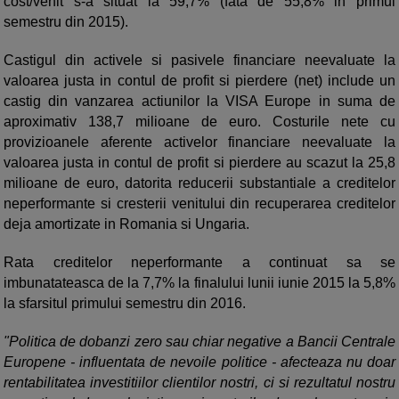
cost/venit s-a situat la 59,7% (fata de 55,8% in primul
semestru din 2015).
Castigul din activele si pasivele financiare neevaluate la
valoarea justa in contul de profit si pierdere (net) include un
castig din vanzarea actiunilor la VISA Europe in suma de
aproximativ 138,7 milioane de euro. Costurile nete cu
provizioanele aferente activelor financiare neevaluate la
valoarea justa in contul de profit si pierdere au scazut la 25,8
milioane de euro, datorita reducerii substantiale a creditelor
neperformante si cresterii venitului din recuperarea creditelor
deja amortizate in Romania si Ungaria.
Rata creditelor neperformante a continuat sa se
imbunatateasca de la 7,7% la finalului lunii iunie 2015 la 5,8%
la sfarsitul primului semestru din 2016.
"Politica de dobanzi zero sau chiar negative a Bancii Centrale
Europene - influentata de nevoile politice - afecteaza nu doar
rentabilitatea investitiilor clientilor nostri, ci si rezultatul nostru