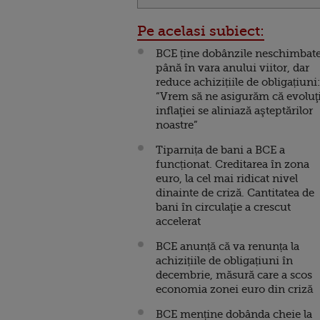
Pe acelasi subiect:
BCE ține dobânzile neschimbat
până în vara anului viitor, dar
reduce achizițiile de obligațiuni:
“Vrem să ne asigurăm că evoluţ
inflaţiei se aliniază aşteptărilor
noastre”
Tiparnița de bani a BCE a
funcționat. Creditarea în zona
euro, la cel mai ridicat nivel
dinainte de criză. Cantitatea de
bani în circulaţie a crescut
accelerat
BCE anunță că va renunța la
achizițiile de obligațiuni în
decembrie, măsură care a scos
economia zonei euro din criză
BCE menține dobânda cheie la