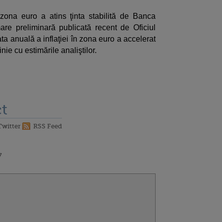
n zona euro a atins ţinta stabilită de Banca
re preliminară publicată recent de Oficiul
ta anuală a inflaţiei în zona euro a accelerat
inie cu estimările analiştilor.
t
Twitter
RSS Feed
7