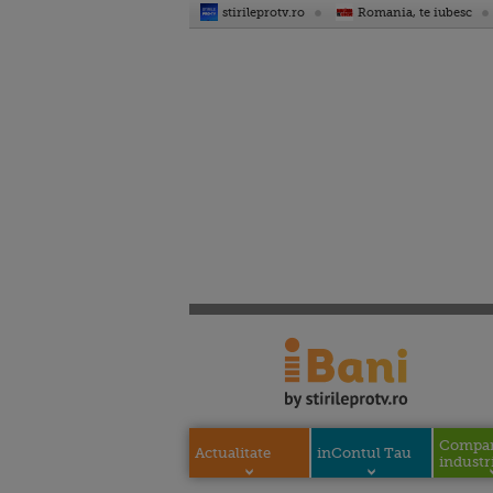
stirileprotv.ro
Romania, te iubesc
Compani
Actualitate
inContul Tau
industri