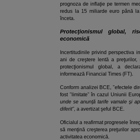
prognoza de inflaţie pe termen mediu
redus la 15 miliarde euro până la 
înceta.
Protecţionismul global, ri
economică
Incertitudinile privind perspectiva 
ani de creştere lentă a preţurilor,
protecţionismul global, a decla
informează Financial Times (FT).
Conform analizei BCE, "efectele dir
fost "limitate" în cazul Uniunii Eur
unde se anunţă tarife vamale şi apo
diferit",
a avertizat şeful BCE.
Oficialul a reafirmat progresele înre
să menţină creşterea preţurilor apr
activitatea economică.