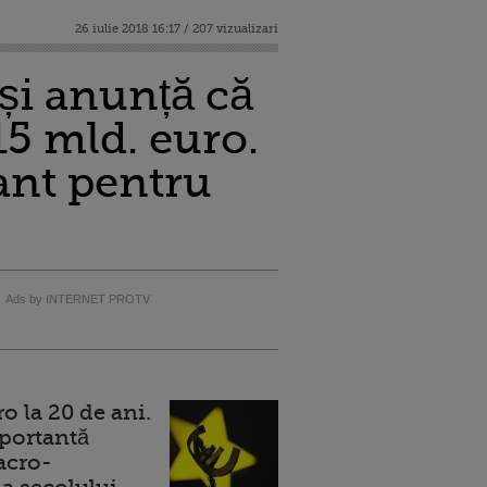
26 iulie 2018 16:17 / 207 vizualizari
și anunță că
15 mld. euro.
ant pentru
Ads by INTERNET PROTV
 la 20 de ani.
portantă
acro-