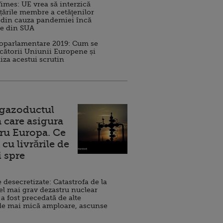
imes: UE vrea să interzică
 țările membre a cetăţenilor
 din cauza pandemiei încă
ve din SUA
roparlamentare 2019: Cum se
cătorii Uniunii Europene și
iza acestui scrutin
 gazoductul
 care asigura
ru Europa. Ce
cu livrările de
i spre
esecretizate: Catastrofa de la
el mai grav dezastru nuclear
 a fost precedată de alte
de mai mică amploare, ascunse