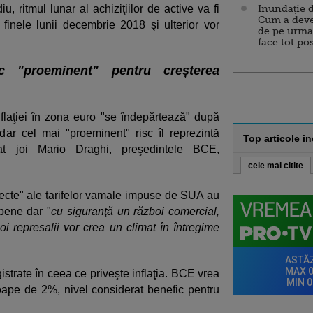
, ritmul lunar al achiziţiilor de active va fi
Inundație d
Cum a deve
finele lunii decembrie 2018 şi ulterior vor
de pe urma
face tot po
sc "proeminent" pentru creșterea
inflaţiei în zona euro "se îndepărtează" după
 dar cel mai "proeminent" risc îl reprezintă
Top articole i
rat joi Mario Draghi, preşedintele BCE,
cele mai citite
ecte" ale tarifelor vamale impuse de SUA au
opene dar "
cu siguranţă un război comercial,
i represalii vor crea un climat în întregime
gistrate în ceea ce priveşte inflaţia. BCE vrea
oape de 2%, nivel considerat benefic pentru