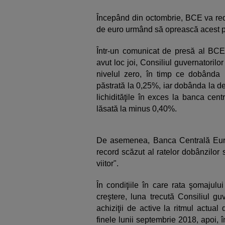
Începând din octombrie, BCE va redu
de euro urmând să oprească acest pro
Într-un comunicat de presă al BCE, 
avut loc joi, Consiliul guvernatoril
nivelul zero, în timp ce dobânda l
păstrată la 0,25%, iar dobânda la d
lichidităţile în exces la banca cen
lăsată la minus 0,40%.
De asemenea, Banca Centrală Euro
record scăzut al ratelor dobânzilor
viitor".
În condiţiile în care rata şomajulu
creştere, luna trecută Consiliul gu
achiziţii de active la ritmul actua
finele lunii septembrie 2018, apoi, î