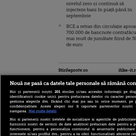
nivelul zero și continuă să
injecteze bani în piață până în
septembrie
BCE a retras din circulație apro
700.000 de bancnote contrafăcu
mai mult de jumătate fiind de 5
de euro
Stirileprotv.ro
ilike-it.
Nouă ne pasă ca datele tale personale să rămână con
Noi și partenerii noștri
201
stocăm și/sau accesăm informații pe disp
identificatorii cookie unici pentru prelucrarea datelor cu caracter person
gestiona alegerile dvs. făcând clic mai jos sau în orice moment, pe 
confidențialitate. Aceste alegeri vor fi raportate partenerilor noștr
navigarea.
Mai multe detalii
Noi si partenerii nostri (retelele de socializare si agentiile de publicita
Care este mâncarea
furnizorii nostri de servicii de date analitice) prelucram date pentru a p
preferată a lui Florin
functioneze, pentru a personaliza continutul si anunturile publicitare
Dumitrescu. Juratul
interesele si/sau profilul dvs., pentru a va oferi functionalitati aferente ret