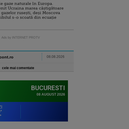
e gaze naturale în Europa.
nit Ucraina marea câștigătoare
 gazelor rusești, deși Moscova
sibilul s-o scoată din ecuație
Ads by INTERNET PROTV
ncont.ro
08.08.2026
cele mai comentate