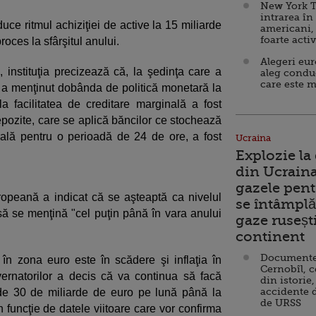
New York T
intrarea în
ce ritmul achiziţiei de active la 15 miliarde
americani,
foarte acti
ces la sfârşitul anului.
Alegeri eu
instituţia precizează că, la şedinţa care a
aleg condu
care este m
or a menţinut dobânda de politică monetară la
a facilitatea de creditare marginală a fost
epozite, care se aplică băncilor ce stochează
trală pentru o perioadă de 24 de ore, a fost
Ucraina
Explozie la
din Ucraina
gazele pent
peană a indicat că se aşteaptă ca nivelul
se întâmplă 
 să se menţină "cel puţin până în vara anului
gaze ruseșt
continent
Documente d
i în zona euro este în scădere şi inflaţia în
Cernobîl, c
vernatorilor a decis că va continua să facă
din istorie,
accidente 
l de 30 de miliarde de euro pe lună până la
de URSS
n funcţie de datele viitoare care vor confirma