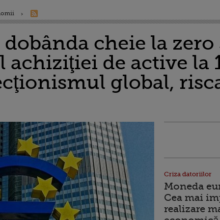
nomii
dobânda cheie la zero 
 achiziţiei de active la 
cţionismul global, risc
Criza datoriilor
Moneda euro
Cea mai im
realizare m