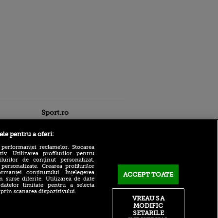
Sport.ro
ele pentru a oferi:
 performanței reclamelor. Stocarea
v. Utilizarea profilurilor pentru
ilurilor de conținut personalizat.
 personalizate. Crearea profilurilor
rmanței conținutului. Înțelegerea
ACCEPT TOATE
n surse diferite. Utilizarea de date
Darius Olaru, debut de vis la
 datelor limitate pentru a selecta
ldau din
Union Saint Gilloise! Fostul
 prin scanarea dispozitivului.
 și
jucător de la FCSB a marcat
VREAU SA
 logodnica
la prima partidă din
MODIFIC
 sunt
campionat
SETARILE
ă criminală