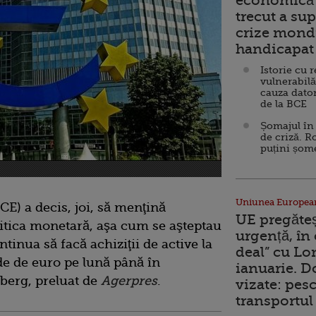
economică 
trecut a sup
crize mondi
handicapat 
Istorie cu 
vulnerabilă
cauza dator
de la BCE
Șomajul în 
de criză. R
puțini șom
Uniunea Europea
E) a decis, joi, să menţină
UE pregăte
itica monetară, aşa cum se aşteptau
urgență, în
ontinua să facă achiziţii de active la
deal” cu Lo
de de euro pe lună până în
ianuarie. 
berg, preluat de
Agerpres
.
vizate: pesc
transportul 