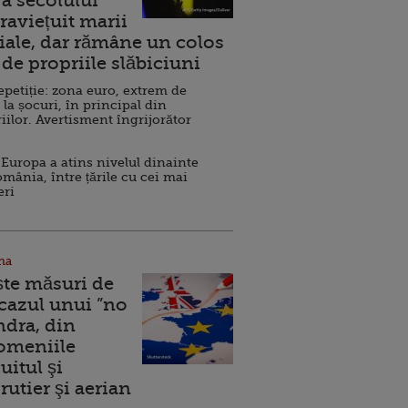
a secolului
raviețuit marii
ale, dar rămâne un colos
de propriile slăbiciuni
repetiție: zona euro, extrem de
 la șocuri, în principal din
iilor. Avertisment îngrijorător
Europa a atins nivelul dinainte
omânia, între țările cu cei mai
eri
na
ște măsuri de
 cazul unui ”no
ndra, din
Domeniile
uitul şi
rutier şi aerian