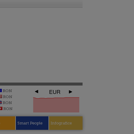
EUR
RON
RON
RON
RON
e
Smart People
Infografice