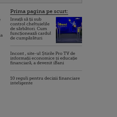
Prima pagina pe scurt:
Invață să ții sub
e
control cheltuielile
de sărbători. Cum
funcționează cardul
ia
de cumpărături
Incont , site-ul Știrile Pro TV de
informații economice și educație
financiară, a devenit iBani
10 reguli pentru decizii financiare
inteligente