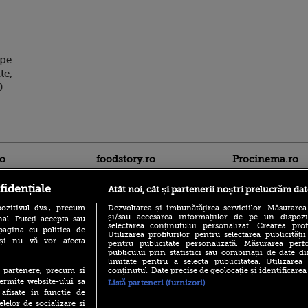
ape
te,
0
ro
foodstory.ro
Procinema.ro
fidențiale
Atât noi, cât și partenerii noștri prelucrăm dat
ozitivul dvs., precum
Dezvoltarea și îmbunătățirea serviciilor. Măsurarea
și/sau accesarea informațiilor de pe un dispoziti
al. Puteți accepta sau
selectarea conținutului personalizat. Crearea prof
pagina cu politica de
Utilizarea profilurilor pentru selectarea publicității
i și nu vă vor afecta
pentru publicitate personalizată. Măsurarea perfo
publicului prin statistici sau combinații de date di
(P) Descoperă Lumea
limitate pentru a selecta publicitatea. Utilizarea
Nikolaj Coster-Wa
Evenimentelor din România
conținutul. Date precise de geolocație și identificarea
te partenere, precum si
Urzeala Tronurilor
cu Transilvania Events!
ermite website-ului sa
Annabelle Wallis,
Listă parteneri (furnizori)
lui Sebastian Stan,
 afisate in functie de
(P) Raku, gaming intens și o
prinși într-o curs
elelor de socializare si
pauză binemeritată cu...