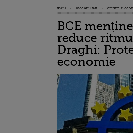
ibani
incontul tau
credite si eco
BCE menține 
reduce ritmul
Draghi: Prote
economie