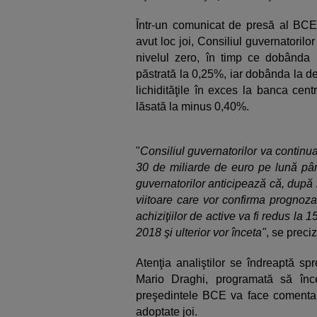
Într-un comunicat de presă al BCE, 
avut loc joi, Consiliul guvernatoril
nivelul zero, în timp ce dobânda l
păstrată la 0,25%, iar dobânda la d
lichidităţile în exces la banca cen
lăsată la minus 0,40%.
"
Consiliul guvernatorilor va continua 
30 de miliarde de euro pe lună până
guvernatorilor anticipează că, după 
viitoare care vor confirma prognoza
achiziţiilor de active va fi redus la 
2018 şi ulterior vor înceta"
, se prec
Atenţia analiştilor se îndreaptă sp
Mario Draghi, programată să în
preşedintele BCE va face comentarii
adoptate joi.