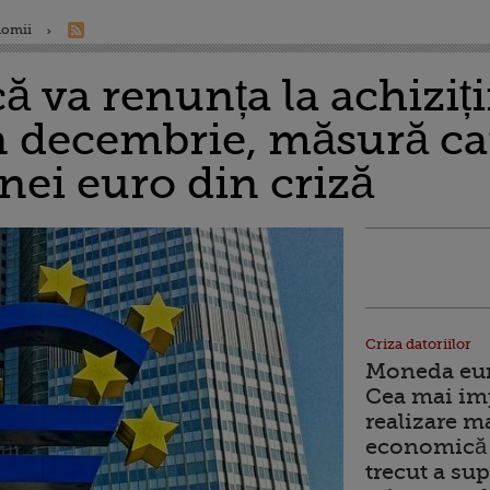
nomii
 va renunța la achiziți
în decembrie, măsură ca
ei euro din criză
Criza datoriilor
Moneda euro
Cea mai im
realizare m
economică 
trecut a sup