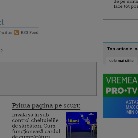
de pe urma
face tot po
t
Twitter
RSS Feed
Top articole i
12
cele mai citite
Prima pagina pe scurt:
Invață să ții sub
control cheltuielile
de sărbători. Cum
funcționează cardul
de cumpărături