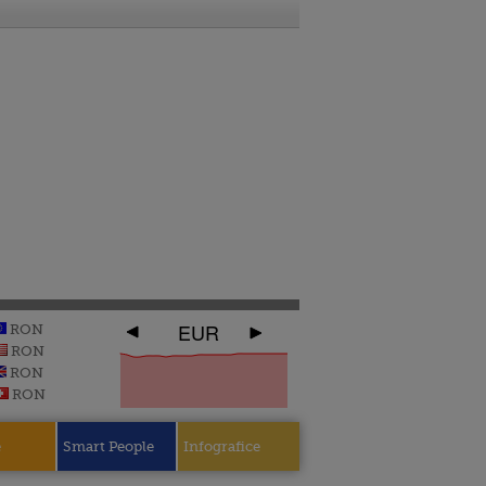
EUR
RON
RON
RON
RON
e
Smart People
Infografice