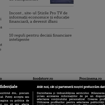
Incont , site-ul Știrile Pro TV de
informații economice și educație
i
financiară, a devenit iBani
ea
10 reguli pentru decizii financiare
inteligente
ot
e
ro
foodstory.ro
Procinema.ro
fidențiale
Atât noi, cât și partenerii noștri prelucrăm dat
ozitivul dvs., precum
Dezvoltarea și îmbunătățirea serviciilor. Măsurarea
și/sau accesarea informațiilor de pe un dispoziti
al. Puteți accepta sau
selectarea conținutului personalizat. Crearea prof
pagina cu politica de
Utilizarea profilurilor pentru selectarea publicității
i și nu vă vor afecta