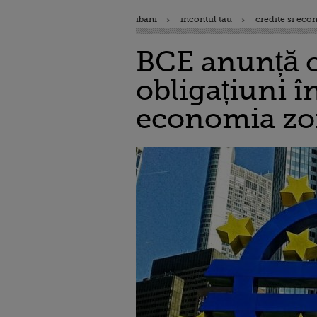
ibani
incontul tau
credite si eco
BCE anunță că
obligațiuni 
economia zon