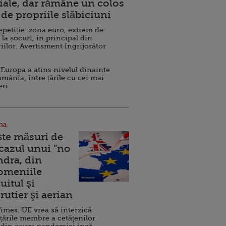
ale, dar rămâne un colos
de propriile slăbiciuni
repetiție: zona euro, extrem de
 la șocuri, în principal din
iilor. Avertisment îngrijorător
Europa a atins nivelul dinainte
omânia, între țările cu cei mai
eri
na
ște măsuri de
 cazul unui ”no
ndra, din
Domeniile
uitul şi
rutier şi aerian
imes: UE vrea să interzică
 țările membre a cetăţenilor