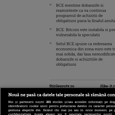
BCE mentine dobanzile si
reaminteste ca va continua
programul de achizitii de
obligatiuni pana la finalul anulu
BCE: Bitcoin este instabila si pr
vulnerabila la speculatii
Seful BCE spune ca redresarea
economica din zona euro este t
mai solida, dar lasa nemodificat
dobanzile si achizitiile de
obligatiuni
Stirileprotv.ro
ilike-it.
Nouă ne pasă ca datele tale personale să rămână con
Noi și partenerii noștri
201
stocăm și/sau accesăm informații pe disp
identificatorii cookie unici pentru prelucrarea datelor cu caracter person
gestiona alegerile dvs. făcând clic mai jos sau în orice moment, pe 
confidențialitate. Aceste alegeri vor fi raportate partenerilor noștr