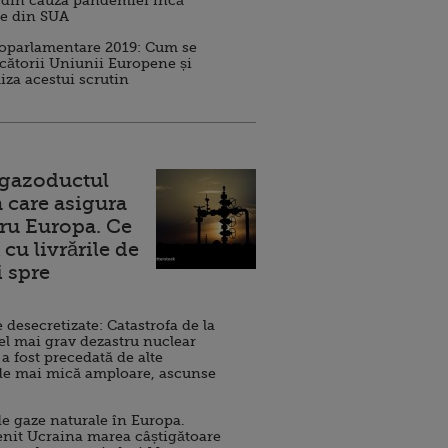
 din cauza pandemiei încă
ve din SUA
roparlamentare 2019: Cum se
cătorii Uniunii Europene și
iza acestui scrutin
 gazoductul
 care asigura
ru Europa. Ce
cu livrările de
i spre
esecretizate: Catastrofa de la
el mai grav dezastru nuclear
 a fost precedată de alte
de mai mică amploare, ascunse
e gaze naturale în Europa.
nit Ucraina marea câștigătoare