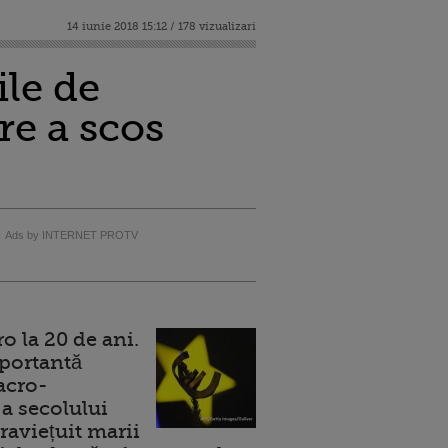
14 iunie 2018 15:12 / 178 vizualizari
ile de
re a scos
Ads by INTERNET PROTV
 la 20 de ani.
portantă
acro-
a secolului
raviețuit marii