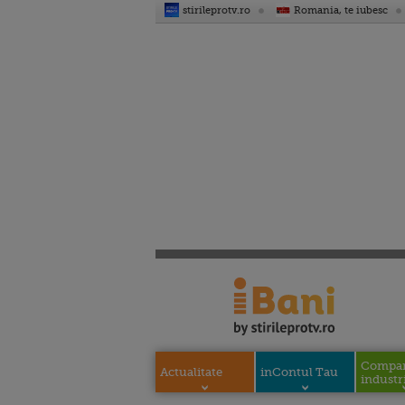
stirileprotv.ro
Romania, te iubesc
Compani
Actualitate
inContul Tau
industri