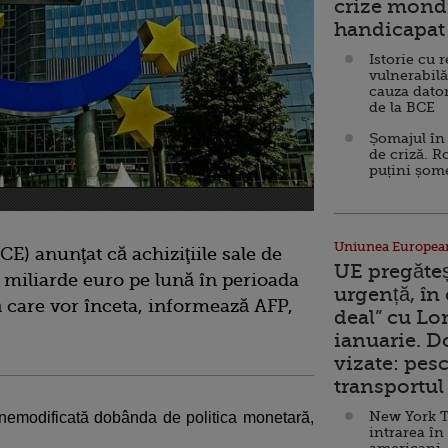
crize mondi
handicapat 
Istorie cu 
vulnerabilă
cauza dator
de la BCE
Șomajul în 
de criză. R
puțini șom
Uniunea Europea
) anunţat că achiziţiile sale de
UE pregăte
15 miliarde euro pe lună în perioada
urgență, în
 care vor înceta, informează AFP,
deal” cu Lo
ianuarie. 
vizate: pesc
transportul 
New York T
nemodificată dobânda de politica monetară,
intrarea în