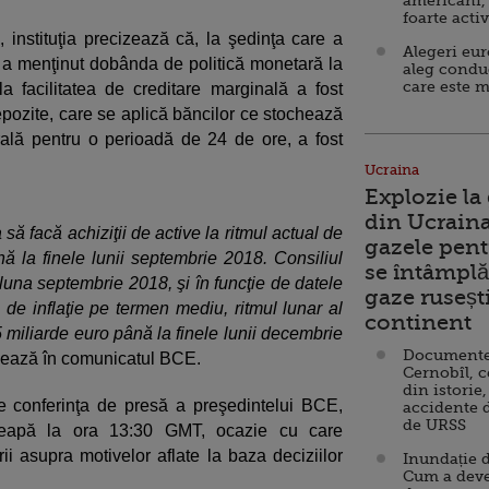
americani,
foarte acti
instituţia precizează că, la şedinţa care a
Alegeri eu
or a menţinut dobânda de politică monetară la
aleg condu
care este m
a facilitatea de creditare marginală a fost
epozite, care se aplică băncilor ce stochează
trală pentru o perioadă de 24 de ore, a fost
Ucraina
Explozie la
din Ucraina
să facă achiziţii de active la ritmul actual de
gazele pent
 la finele lunii septembrie 2018. Consiliul
se întâmplă 
luna septembrie 2018, şi în funcţie de datele
gaze ruseșt
 de inflaţie pe termen mediu, ritmul lunar al
continent
15 miliarde euro până la finele lunii decembrie
Documente d
izează în comunicatul BCE.
Cernobîl, c
din istorie,
re conferinţa de presă a preşedintelui BCE,
accidente 
de URSS
ceapă la ora 13:30 GMT, ocazie cu care
 asupra motivelor aflate la baza deciziilor
Inundație d
Cum a deve