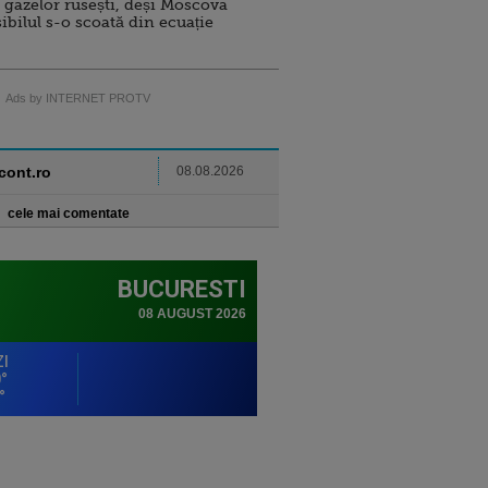
 gazelor rusești, deși Moscova
sibilul s-o scoată din ecuație
Ads by INTERNET PROTV
ncont.ro
08.08.2026
cele mai comentate