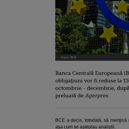
Euro, BCE
Banca Centrală Europeană (BCE
obligaţiuni vor fi reduse la 
octombrie - decembrie, după
preluată de
Agerpres
.
BCE a decis, totodată, să menţină 
aşa cum se aşteptau analiştii.