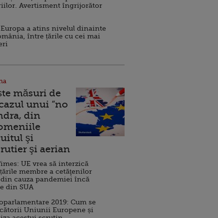
iilor. Avertisment îngrijorător
Europa a atins nivelul dinainte
omânia, între țările cu cei mai
eri
na
ște măsuri de
 cazul unui ”no
ndra, din
Domeniile
uitul şi
rutier şi aerian
imes: UE vrea să interzică
 țările membre a cetăţenilor
 din cauza pandemiei încă
ve din SUA
roparlamentare 2019: Cum se
cătorii Uniunii Europene și
iza acestui scrutin