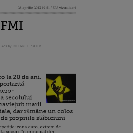
26 aprilie 2013 19:51 / 322 vizualizari
 FMI
Ads by INTERNET PROTV
 la 20 de ani.
portantă
acro-
a secolului
raviețuit marii
ale, dar rămâne un colos
de propriile slăbiciuni
repetiție: zona euro, extrem de
 la șocuri, în principal din