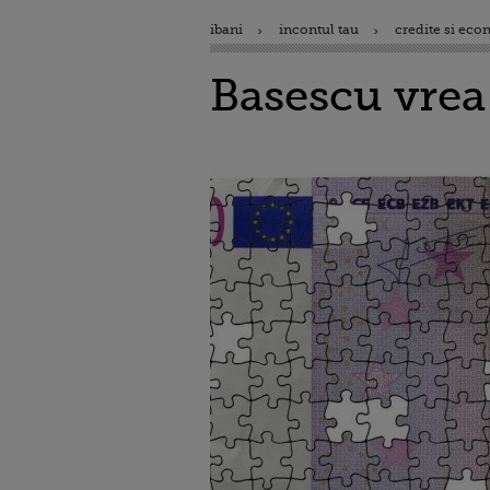
ibani
incontul tau
credite si eco
Basescu vrea