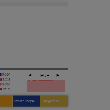
EUR
RON
RON
RON
RON
e
Smart People
Infografice