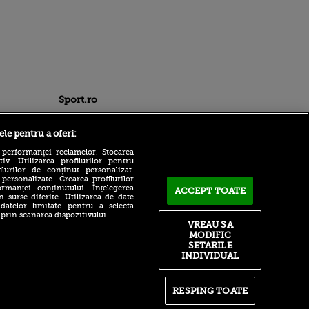
Sport.ro
ele pentru a oferi:
 performanței reclamelor. Stocarea
v. Utilizarea profilurilor pentru
ilurilor de conținut personalizat.
 personalizate. Crearea profilurilor
rmanței conținutului. Înțelegerea
ACCEPT TOATE
n surse diferite. Utilizarea de date
ntru
Concordia Chiajna,
 datelor limitate pentru a selecta
ita lui,
campanie de achiziții
 prin scanarea dispozitivului.
t tată!
fulminantă. Ilfovenii au
VREAU SA
schimbat jumătate de lot, în
MODIFIC
, Adela
această vară
SETARILE
rol
INDIVIDUAL
V
Bogdan Lobonț și Robert
Niță sunt invitații lui Andrei
pă o
Grecu, ACUM, la VOYO
n film, Sir
SPORT LIVE
RESPING TOATE
se
n muzică
Ștefan Târnovanu,