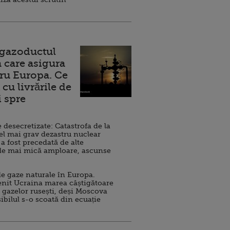
 gazoductul
 care asigura
ru Europa. Ce
cu livrările de
i spre
esecretizate: Catastrofa de la
el mai grav dezastru nuclear
 a fost precedată de alte
de mai mică amploare, ascunse
e gaze naturale în Europa.
nit Ucraina marea câștigătoare
 gazelor rusești, deși Moscova
sibilul s-o scoată din ecuație