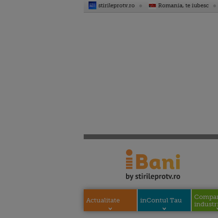
stirileprotv.ro
Romania, te iubesc
Compani
Actualitate
inContul Tau
industri