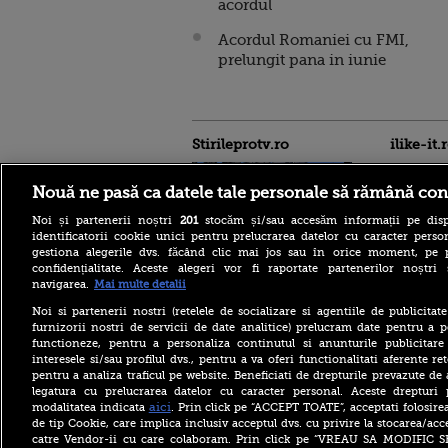
acordul
Acordul Romaniei cu FMI,
prelungit pana in iunie
Stirileprotv.ro
ilike-it.
Nouă ne pasă ca datele tale personale să rămână con
Noi și partenerii noștri
201
stocăm și/sau accesăm informații pe disp
identificatorii cookie unici pentru prelucrarea datelor cu caracter person
gestiona alegerile dvs. făcând clic mai jos sau în orice moment, pe 
confidențialitate. Aceste alegeri vor fi raportate partenerilor noștr
navigarea.
Mai multe detalii
Ţinta dronei găsite la
Leipzig, în Germania, era o
Noi si partenerii nostri (retelele de socializare si agentiile de publicita
aeronavă ucraineană care
furnizorii nostri de servicii de date analitice) prelucram date pentru a p
transporta muniţie
functioneze, pentru a personaliza continutul si anunturile publicitare
interesele si/sau profilul dvs., pentru a va oferi functionalitati aferente ret
Societatea de Transport
pentru a analiza traficul pe website. Beneficiati de drepturile prevazute de
București și-a cerut
insolvența. Solicitarea a fost
legatura cu prelucrarea datelor cu caracter personal. Aceste drepturi 
înregistrată la Tribunal
aici
modalitatea indicata
. Prin click pe “ACCEPT TOATE”, acceptati folosire
de tip Cookie, care implica inclusiv acceptul dvs. cu privire la stocarea/acc
Trafic feroviar întrerupt,
catre Vendor-ii cu care colaboram. Prin click pe “VREAU SA MODIFIC 
miercuri după amiază, pe