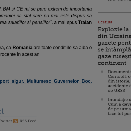
I, BM si CE mi se pare extrem de importanta
Romaniei ca stat care nu mai este dispus sa
a salariilor si pensiilor",
a mai spus
Traian
Ucraina
Explozie la
din Ucraina
gazele pent
ea, ca
Romania
are toate conditiile sa aiba o
se întâmplă 
rocente in acest an.
gaze ruseșt
continent
Documente d
Cernobîl, c
port sigur. Multumesc Guvernelor Boc,
din istorie,
accidente 
de URSS
Inundație d
Cum a deve
t
de pe urma
face tot po
Twitter
RSS Feed