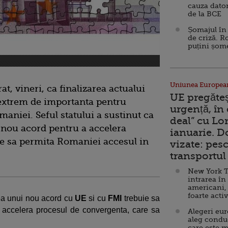
cauza dator
de la BCE
Șomajul în 
de criză. R
puțini șom
Uniunea Europea
t, vineri, ca finalizarea actualui
UE pregăte
 extrem de importanta pentru
urgență, în
maniei. Seful statului a sustinut ca
deal” cu Lo
i nou acord pentru a accelera
ianuarie. 
e sa permita Romaniei accesul in
vizate: pesc
transportul 
New York T
intrarea în
americani,
foarte acti
rea unui nou acord cu
UE
si cu
FMI
trebuie sa
a accelera procesul de convergenta, care sa
Alegeri eu
aleg condu
care este m