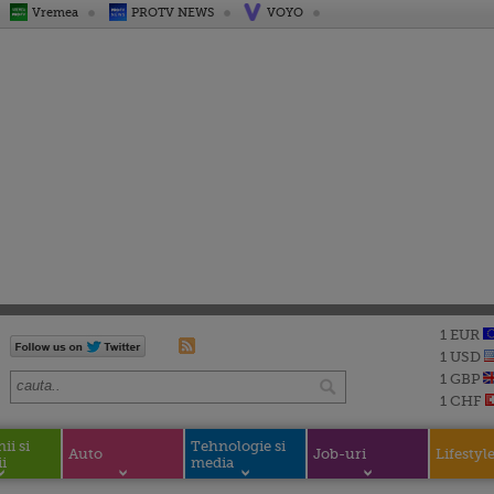
Vremea
PROTV NEWS
VOYO
1 EUR
1 USD
1 GBP
1 CHF
i si
Tehnologie si
Auto
Job-uri
Lifestyl
i
media