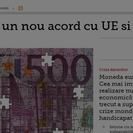
nomii
 un nou acord cu UE si
Criza datoriilor
Moneda euro
Cea mai im
realizare m
economică 
trecut a sup
crize mondi
handicapat 
Istorie cu 
vulnerabilă