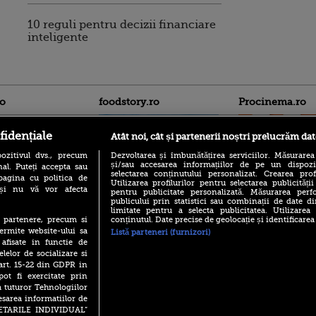
10 reguli pentru decizii financiare
inteligente
ro
foodstory.ro
Procinema.ro
fidențiale
Atât noi, cât și partenerii noștri prelucrăm dat
ozitivul dvs., precum
Dezvoltarea și îmbunătățirea serviciilor. Măsurarea
și/sau accesarea informațiilor de pe un dispoziti
al. Puteți accepta sau
selectarea conținutului personalizat. Crearea prof
pagina cu politica de
Utilizarea profilurilor pentru selectarea publicității
i și nu vă vor afecta
pentru publicitate personalizată. Măsurarea perfo
publicului prin statistici sau combinații de date di
(P) Descoperă Lumea
Emoții intense pe
limitate pentru a selecta publicitatea. Utilizarea
Evenimentelor din România
Sebastian Stan! Iub
conținutul. Date precise de geolocație și identificarea
te partenere, precum si
cu Transilvania Events!
Annabelle, l-a făcu
ermite website-ului sa
Listă parteneri (furnizori)
(P) Raku, gaming intens și o
 afisate in functie de
Din 14 septembrie
pauză binemeritată cu...
elelor de socializare si
Popescu revine în 
pizza Guseppe
 art. 15-22 din GDPR in
principal la Pro T
pot fi exercitate prin
(P) Poți folosi bonurile de
La 88 de ani și du
a tuturor Tehnologiilor
masă pentru a comanda
carieră fabuloasă î
mâncare acasă? Lista
esarea informatiilor de
Anthony Hopkins 
aplicațiilor care le acceptă
SETARILE INDIVIDUAL”
lansează oficial î