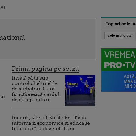
:51
Top articole i
cele mai citite
national
Prima pagina pe scurt:
Invață să ții sub
control cheltuielile
de sărbători. Cum
funcționează cardul
lui
de cumpărături
Incont , site-ul Știrile Pro TV de
informații economice și educație
financiară, a devenit iBani