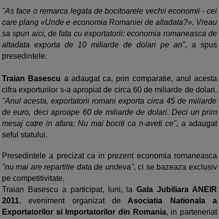
"As face o remarca legata de bocitoarele vechii economii - cei
care plang «Unde e economia Romaniei de altadata?». Vreau
sa spun aici, de fata cu exportatorii: economia romaneasca de
altadata exporta de 10 miliarde de dolari pe an",
a spus
presedintele.
Traian Basescu
a adaugat ca, prin comparatie, anul acesta
cifra exporturilor s-a apropiat de circa 60 de miliarde de dolari.
"Anul acesta, exportatorii romani exporta circa 45 de miliarde
de euro, deci aproape 60 de miliarde de dolari. Deci un prim
mesaj catre in afara: Nu mai bociti ca n-aveti ce",
a adaugat
seful statului.
Presedintele a precizat ca in prezent economia romaneasca
"nu mai are repartitie data de undeva",
ci se bazeaza exclusiv
pe competitivitate.
Traian Basescu a participat, luni, la
Gala Jubiliara ANEIR
2011
, eveniment organizat de
Asociatia Nationala a
Exportatorilor si Importatorilor din Romania
, in parteneriat