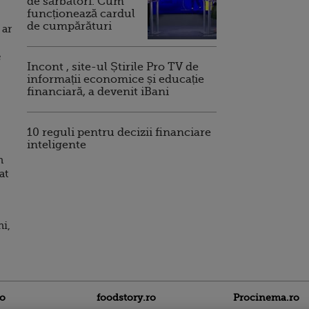
de sărbători. Cum
funcționează cardul
de cumpărături
 ar
e
Incont , site-ul Știrile Pro TV de
informații economice și educație
financiară, a devenit iBani
10 reguli pentru decizii financiare
inteligente
n
at
ni,
ro
foodstory.ro
Procinema.ro