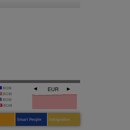
EUR
RON
RON
RON
RON
e
Smart People
Infografice