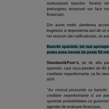
restructurarii bancilor. Nivelul r
prelungirea recesiunii vor face in
financiare.
Din acest motiv, pierderea accesu
bugetului si dependenta tarii de un s
noi revizuiri ale calificativului, se a
Bancile spaniole, tot mai aproape 
putea avea nevoie de peste 50 ml
Standard&Poor’s
, pe de alta par
spaniole, care risca pierderi de 80
creditelor neperformante, sa fie nev
AFP.
"Au crescut presiunile ca bancile
creditele neperformante si vor av
sporeste probabilitatea ca guvernu
agentiei de evaluare financiara.