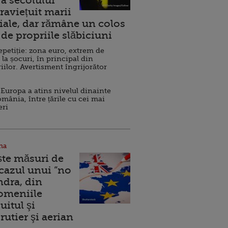
a secolului
raviețuit marii
ale, dar rămâne un colos
de propriile slăbiciuni
repetiție: zona euro, extrem de
 la șocuri, în principal din
iilor. Avertisment îngrijorător
Europa a atins nivelul dinainte
omânia, între țările cu cei mai
eri
na
ște măsuri de
 cazul unui ”no
ndra, din
Domeniile
uitul şi
rutier şi aerian