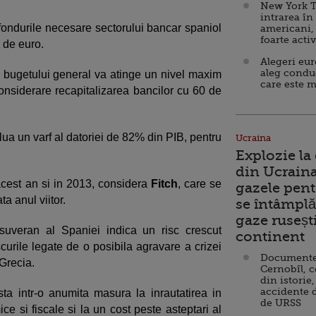
New York T
intrarea în
, fondurile necesare sectorului bancar spaniol
americani,
foarte acti
 de euro.
Alegeri eu
aleg condu
a bugetului general va atinge un nivel maxim
care este m
nsiderare recapitalizarea bancilor cu 60 de
lua un varf al datoriei de 82% din PIB, pentru
Ucraina
Explozie la
din Ucraina
cest an si in 2013, considera
Fitch
, care se
gazele pent
a anul viitor.
se întâmplă 
gaze ruseșt
 suveran al Spaniei indica un risc crescut
continent
iscurile legate de o posibila agravare a crizei
Documente d
 Grecia.
Cernobîl, c
din istorie,
accidente 
sta intr-o anumita masura la inrautatirea in
de URSS
e si fiscale si la un cost peste asteptari al