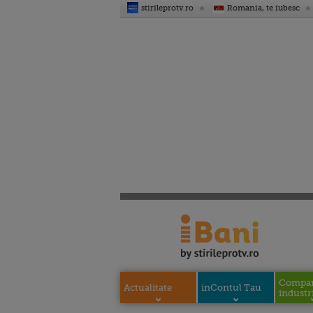
stirileprotv.ro
Romania, te iubesc
Compani
Actualitate
inContul Tau
industri