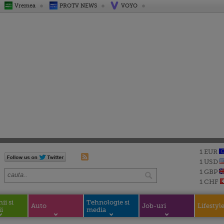
Vremea
PROTV NEWS
VOYO
1 EUR
1 USD
1 GBP
1 CHF
i si
Tehnologie si
Auto
Job-uri
Lifestyl
i
media