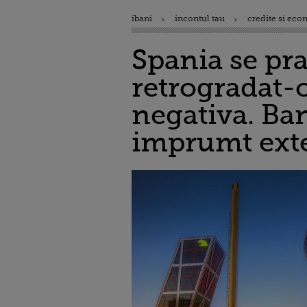
ibani
incontul tau
credite si eco
Spania se pra
retrogradat-o
negativa. Ban
imprumt ex