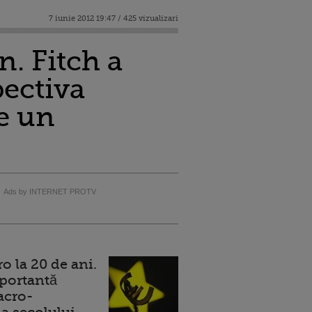
7 iunie 2012 19:47 / 425 vizualizari
n. Fitch a
pectiva
de un
Ads by INTERNET PROTV
 la 20 de ani.
portantă
acro-