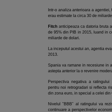
Intr-o analiza anterioara a agentiei
erau estimate la circa 30 de miliarde
Fitch
anticipeaza ca datoria bruta 
de 95% din PIB in 2015, luand in co
miliarde de dolari.
La inceputul acestui an, agentia eva
2013.
Spania va ramane in recesiune in a
astepta anterior la o revenire moderat
Perspectiva negativa a ratingului
pentru noi retrogradari si reflecta r
din zona euro, in special a celei din
Nivelul "BBB" al ratingului va rezi
continuare a perspectivelor economic