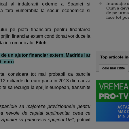
Inundație d
idicat al indatorarii externe a Spaniei si
Cum a deve
sa tara vulnerabila la socuri economice si
de pe urma
face tot po
lui pe piata financiara pentru finantarea
prijin financiar extern conditionat vor duce la
rata in comunicatul
Fitch.
de un ajutor financiar extern. Madridul ar
Top articole i
d. euro
cele mai citite
te, considera tot mai probabil ca bancile
-112 miliarde de euro pana in 2013 din cauza
oite sa recurga la sprijin european, transmite
 spaniole sa majoreze provizioanele pentru
ea nevoie de capital suplimentar, ceea ce
l Spaniei sa primeasca sprijinul UE
", potrivit