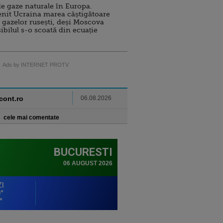
e gaze naturale în Europa.
nit Ucraina marea câștigătoare
 gazelor rusești, deși Moscova
sibilul s-o scoată din ecuație
Ads by INTERNET PROTV
ncont.ro
06.08.2026
cele mai comentate