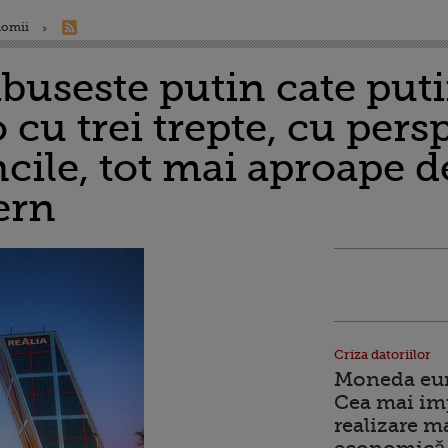
nomii
buseste putin cate puti
 cu trei trepte, cu pers
cile, tot mai aproape 
tern
Criza datoriilor
Moneda euro
Cea mai im
realizare m