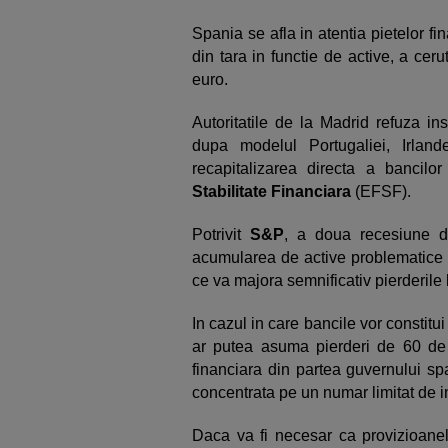
Spania se afla in atentia pietelor f
din tara in functie de active, a ceru
euro.
Autoritatile de la Madrid refuza in
dupa modelul Portugaliei, Irlan
recapitalizarea directa a bancilo
Stabilitate Financiara
(EFSF).
Potrivit
S&P
, a doua recesiune di
acumularea de active problematice i
ce va majora semnificativ pierderile 
In cazul in care bancile vor constitu
ar putea asuma pierderi de 60 de 
financiara din partea guvernului s
concentrata pe un numar limitat de ins
Daca va fi necesar ca provizioanel