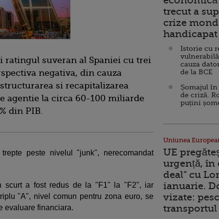
economică 
trecut a sup
crize mondi
handicapat 
Istorie cu 
vulnerabilă
i ratingul suveran al Spaniei cu trei
cauza dator
erspectiva negativa, din cauza
de la BCE
structurarea si recapitalizarea
Șomajul în 
de criză. R
e agentie la circa 60-100 miliarde
puțini șom
% din PIB.
Uniunea Europea
UE pregăte
trepte peste nivelul "junk", nerecomandat
urgență, în
deal” cu Lo
ianuarie. 
 scurt a fost redus de la "F1" la "F2", iar
vizate: pesc
 triplu "A", nivel comun pentru zona euro, se
transportul 
e evaluare financiara.