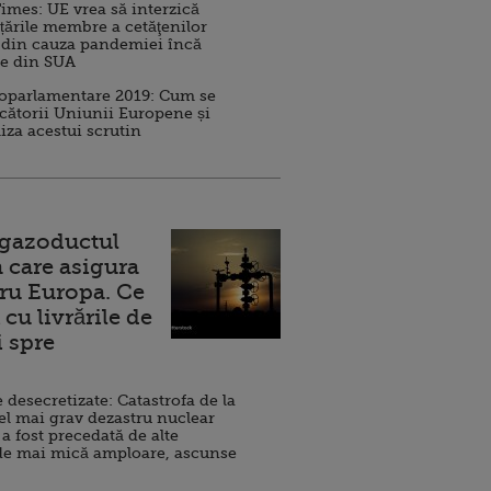
imes: UE vrea să interzică
 țările membre a cetăţenilor
 din cauza pandemiei încă
ve din SUA
roparlamentare 2019: Cum se
cătorii Uniunii Europene și
iza acestui scrutin
 gazoductul
 care asigura
ru Europa. Ce
cu livrările de
i spre
esecretizate: Catastrofa de la
el mai grav dezastru nuclear
 a fost precedată de alte
de mai mică amploare, ascunse