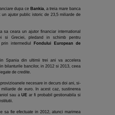
inanciare dupa ce
Bankia
, a treia mare banca
t un ajutor public istoric de 23,5 miliarde de
sa sa ceara un ajutor financiar international
dei si Greciei, pledand in schimb pentru
r prin intermediul
Fondului European de
n Spania din ultimii trei ani va accelera
n bilanturile bancilor, in 2012 si 2013, ceea
legate de credite.
i provizioanele necesare in decurs doi ani, si-
miliarde de euro. In acest caz, sustinerea
paniol sau a
UE
ar fi probabil gestionabila si
titutii.
e sa fie efectuate in 2012, atunci marimea