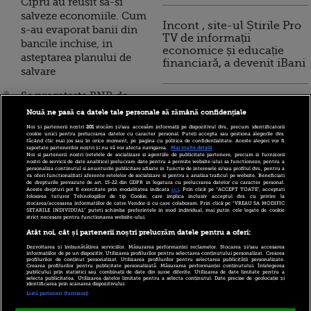
Cipru au reusit sa-si
salveze economiile. Cum
Incont , site-ul Știrile Pro
s-au evaporat banii din
TV de informații
bancile inchise, in
economice și educație
asteptarea planului de
financiară, a devenit iBani
salvare
Se pregateste BNR de
10 reguli pentru decizii
infiintarea unei banci-
Nouă ne pasă ca datele tale personale să rămână confidențiale
financiare inteligente
punte, cum faci bani din
Noi și partenerii noștri
201
stocăm și/sau accesăm informații pe dispozitivul dvs., precum identificatorii
cookie unici pentru prelucrarea datelor cu caracter personal. Puteți accepta sau gestiona alegerile dvs.
hartia igienica si seful
făcând clic mai jos sau în orice moment, pe pagina cu politica de confidențialitate. Aceste alegeri vor fi
raportate partenerilor noștri și nu vă vor afecta navigarea.
Mai multe detalii
Facebook ar putea intra
Noi si partenerii nostri (retelele de socializare si agentiile de publicitate partenere, precum si furnizorii
nostri de servicii de date analitice) prelucram date pentru a permite website-ului sa functioneze, pentru a
in politica
personaliza continutul si anunturile publicitare afisate in functie de interesele si/sau profilul dvs., pentru a
va oferi functionalitati aferente retelelor de socializare si pentru a analiza traficul pe website. Beneficiati
de drepturile prevazute de art. 15-22 din GDPR in legatura cu prelucrarea datelor cu caracter personal.
Bancile din Cipru raman
Aceste drepturi pot fi exercitate prin modalitatea indicata
aici
. Prin click pe “ACCEPT TOATE”, acceptati
folosirea tuturor Tehnologiilor de tip Cookie, care implica inclusiv acceptul dvs. cu privire la
inchise pana joi, de
stocarea/accesarea informatiilor de catre Vendor-ii cu care colaboram. Prin click pe “VREAU SA MODIFIC
SETARILE INDIVIDUAL” puteti schimba preferintele in mod individual, mai putin cele legate de cookie
teama unor retrageri
strict necesare pentru functionarea website-ului.
masive
Atât noi, cât și partenerii noștri prelucrăm datele pentru a oferi:
Dezvoltarea și îmbunătățirea serviciilor. Măsurarea performanței reclamelor. Stocarea și/sau accesarea
Sute de angajati ai
informațiilor de pe un dispozitiv. Utilizarea profilurilor pentru selectarea conținutului personalizat. Crearea
profilurilor de conținut personalizat. Utilizarea profilurilor pentru selectarea publicității personalizate.
Crearea profilurilor pentru publicitate personalizată. Măsurarea performanței conținutului. Înțelegerea
bancilor manifesteaza la
publicului prin statistici sau combinații de date din surse diferite. Utilizarea de date limitate pentru a
selecta publicitatea. Utilizarea datelor limitate pentru a selecta conținutul. Date precise de geolocație și
Nicosia
identificarea prin scanarea dispozitivului.
Listă parteneri (furnizori)