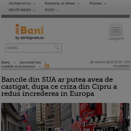
stirileprotv.ro
Romania, te iubesc
Vremea
PROTV NEWS
VOYO
ibani
incontul tau
26 martie 2013 11:55 / 273
vizualizari
credite si economii
Bancile din SUA ar putea avea de
castigat, dupa ce criza din Cipru a
redus increderea in Europa