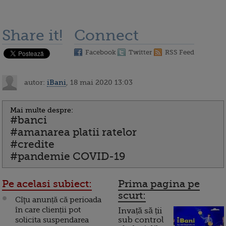
Share it!
Connect
Facebook
Twitter
RSS Feed
autor:
iBani
, 18 mai 2020 13:03
Mai multe despre:
#banci
#amanarea platii ratelor
#credite
#pandemie COVID-19
Pe acelasi subiect:
Prima pagina pe
scurt:
Cîţu anunță că perioada
în care clienții pot
Invață să ții
solicita suspendarea
sub control