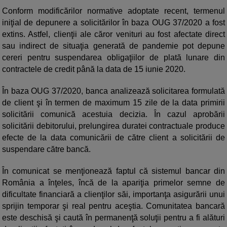
Conform modificărilor normative adoptate recent, termenul
iniţial de depunere a solicitărilor în baza OUG 37/2020 a fost
extins. Astfel, clienţii ale căror venituri au fost afectate direct
sau indirect de situaţia generată de pandemie pot depune
cereri pentru suspendarea obligaţiilor de plată lunare din
contractele de credit până la data de 15 iunie 2020.
În baza OUG 37/2020, banca analizează solicitarea formulată
de client şi în termen de maximum 15 zile de la data primirii
solicitării comunică acestuia decizia. În cazul aprobării
solicitării debitorului, prelungirea duratei contractuale produce
efecte de la data comunicării de către client a solicitării de
suspendare către bancă.
În comunicat se menţionează faptul că sistemul bancar din
România a înţeles, încă de la apariţia primelor semne de
dificultate financiară a clienţilor săi, importanţa asigurării unui
sprijin temporar şi real pentru aceştia. Comunitatea bancară
este deschisă şi caută în permanenţă soluţii pentru a fi alături