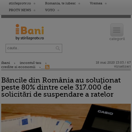
stirileprotv.ro
Romania, te iubesc
Vremea
PROTV NEWS
VOYO
ibani
incontul tau
18 mai 2020 13:03 / 67
vizualizari
credite si economii
Băncile din România au soluţionat
peste 80% dintre cele 317.000 de
solicitări de suspendare a ratelor