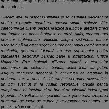
de clienţii afectaţi în mod real de efectele negative generate
de pandemie.
"Facem apel la responsabilitatea şi solidaritatea decidenţilor
pentru a permite acordarea acestui sprijin exclusiv către
categoriile de clienţi, persoane fizice şi juridice, afectate direct
sau indirect de această situaţie de criză. Altfel, crearea unei
presiuni suplimentare artificiale asupra sistemului bancar
riscă să aibă un efect negativ asupra economiei României şi a
românilor, generând totodată un risc suplimentar pentru
stabilitatea sectorului bancar, parte a Infrastructurii Critice
Naţionale. Este indicată utilizarea optimă a resurselor
economice ale sistemului bancar, astfel încât să putem
asigura tracţiunea necesară în activitatea de creditare în
perioada care va urma. Astfel, românii vor putea accesa, într-
un ritm susţinut şi la costuri rezonabile, credite pentru
cumpărarea de locuinţe şi de bunuri de folosinţă îndelungată
şi pentru dezvoltarea companiilor care generează creşterea
numărului de locuri de muncă şi dezvoltarea economiei"
, se
precizează în comunicat.