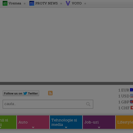
Vremea
PROTV NEWS
VOYO
1 EUR
1 USD
1 GBP
1 CHF
i si
Tehnologie si
Auto
Job-uri
Lifestyl
i
media