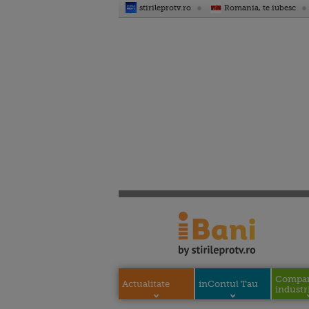
stirileprotv.ro
Romania, te iubesc
Compani
Actualitate
inContul Tau
industri