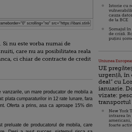
Istorie cu 
vulnerabilă
cauza dator
de la BCE
Șomajul în 
de criză. R
puțini șom
. Si nu este vorba numai de
nuiti, care nu au posibilitatea reala
nca, ci chiar de contracte de credit
Uniunea Europea
UE pregăte
urgență, în
deal” cu Lo
ianuarie. 
ste vanzarile, un mare producator de mobila a
vizate: pesc
t: plata cumparaturilor in 12 rate lunare, fara
transportul 
ent. Oferta a prins, asa ca aproape 15% din
New York T
intrarea în
americani,
st preluate de producatorul de mobila, care
foarte acti
are. Desi a avut succes, sistemul risca sa