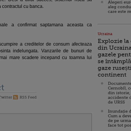
Alegeri eu
 contractul cu banca.
aleg condu
care este m
ionale a confirmat saptamana aceasta ca
Ucraina
Explozie la
scumpire a creditelor de consum afecteaza
din Ucraina
osinta indelungata. Vanzarile de bunuri de
gazele pent
a mai mare scadere incepand cu toamna lui
se întâmplă 
gaze ruseșt
continent
Documente d
t
Cernobîl, c
din istorie,
Twitter
RSS Feed
accidente 
de URSS
Inundație d
Cum a deve
de pe urma
face tot po