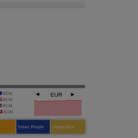
EUR
RON
RON
RON
RON
e
Smart People
Infografice