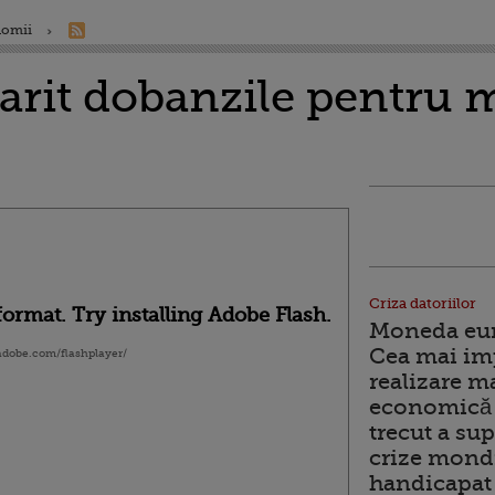
nomii
arit dobanzile pentru m
Criza datoriilor
ormat. Try installing Adobe Flash.
Moneda euro
Cea mai im
.adobe.com/flashplayer/
realizare m
economică 
trecut a sup
crize mondi
handicapat 