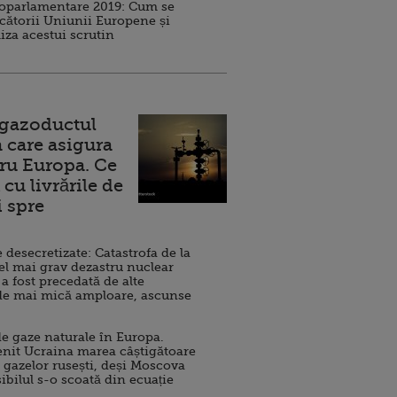
roparlamentare 2019: Cum se
cătorii Uniunii Europene și
iza acestui scrutin
 gazoductul
 care asigura
ru Europa. Ce
cu livrările de
i spre
esecretizate: Catastrofa de la
el mai grav dezastru nuclear
 a fost precedată de alte
de mai mică amploare, ascunse
e gaze naturale în Europa.
nit Ucraina marea câștigătoare
 gazelor rusești, deși Moscova
sibilul s-o scoată din ecuație