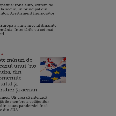
repetiție: zona euro, extrem de
 la șocuri, în principal din
iilor. Avertisment îngrijorător
Europa a atins nivelul dinainte
omânia, între țările cu cei mai
eri
na
ște măsuri de
 cazul unui ”no
ndra, din
Domeniile
uitul şi
rutier şi aerian
imes: UE vrea să interzică
 țările membre a cetăţenilor
 din cauza pandemiei încă
ve din SUA