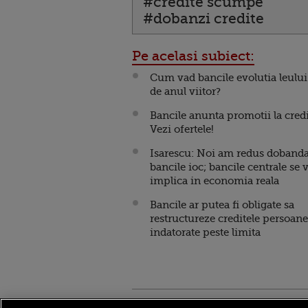
#credite scumpe
#dobanzi credite
Pe acelasi subiect:
Cum vad bancile evolutia leului
de anul viitor?
Bancile anunta promotii la credi
Vezi ofertele!
Isarescu: Noi am redus dobanda
bancile ioc; bancile centrale se 
implica in economia reala
Bancile ar putea fi obligate sa
restructureze creditele persoane
indatorate peste limita
Stirileprotv.ro
ilike-it.