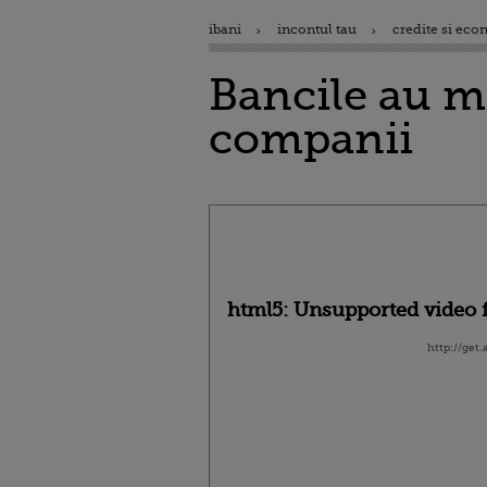
ibani
incontul tau
credite si eco
Bancile au m
companii
html5: Unsupported video f
http://get