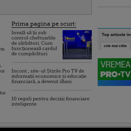
Prima pagina pe scurt:
Invață să ții sub
Top articole i
control cheltuielile
de sărbători. Cum
cele mai citite
funcționează cardul
te.
de cumpărături
,
vor
Incont , site-ul Știrile Pro TV de
informații economice și educație
financiară, a devenit iBani
lor
10 reguli pentru decizii financiare
inteligente
ro
foodstory.ro
Procinema.ro