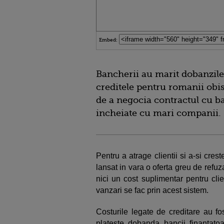
Embed:
Bancherii au marit dobanzile
creditele pentru romanii obis
de a negocia contractul cu ba
incheiate cu mari companii.
Pentru a atrage clientii si a-si cre
lansat in vara o oferta greu de refuza
nici un cost suplimentar pentru cli
vanzari se fac prin acest sistem.
Costurile legate de creditare au fo
plateste dobanda bancii finantato