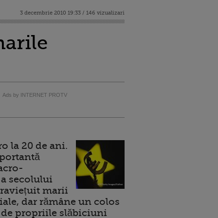
3 decembrie 2010 19:33 / 146 vizualizari
arile
Ads by INTERNET PROTV
 la 20 de ani.
portantă
acro-
a secolului
raviețuit marii
ale, dar rămâne un colos
de propriile slăbiciuni