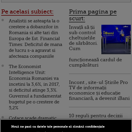
Pe acelasi subiect:
Prima pagina pe
scurt:
Analistii se asteapta la o
crestere a dobanzilor in
Invață să ții
Romania si alte tari din
sub control
cheltuielile
Europa de Est. Financial
de sărbători.
Times: Deficitul de mana
Cum
de lucru s-a agravat si
afecteaza companiile
funcționează cardul de
cumpărături
The Economist
Intelligence Unit:
Economia Romaniei va
Incont , site-ul Știrile Pro
incetini la 3,6%, in 2017,
TV de informații
si deficitul atinge 3,3%.
economice și educație
Guvernul a fundamentat
financiară, a devenit iBani
bugetul pe o crestere de
5,2%
10 reguli pentru decizii
Coface scade dramatic
financiare inteligente
estimarea de crestere
Nouă ne pasă ca datele tale personale să rămână confidențiale
economica pentru 2017: