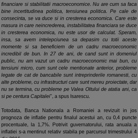
financiare si stabilitatii macroeconomice. Nu are cum sa faca
bine incertitudinea politica, tensiunea politica. Pe cale de
consecinta, se va duce si in cresterea economica. Care este
masura in care neincrederea, instabilitatea financiara se duce
in cresterea economica, nu este usor de calculat. Speram,
insa, sa avem intelepciunea sa depasim cu totii aceste
momente si sa beneficiem de un cadru macroeconomic
incredibil de bun. In 27 de ani, de cand sunt in domeniul
public, nu am vazut un cadru macroeconomic mai bun, cu
tensiuni micro, cum sunt cele mentionate anterior, probleme
legate de cat de bancabile sunt intreprinderile romanesti, cu
alte probleme, cu infrastructuri care sunt mereu proiectate, dar
nu se termina, cu probleme pe Valea Oltului de atatia ani, ca
si pe centura Capitalei
", a spus Isarescu.
Totodata, Banca Nationala a Romaniei a revizuit in jos
prognoza de inflatie pentru finalul acestui an, cu 0,4 puncte
procentuale, la 1,7%. Potrivit guvernatorului, rata anuala a
inflatiei s-a mentinut relativ stabila pe parcursul trimestrului 4