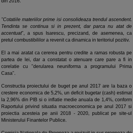
din 2016.
"Cotatiile materiilor prime isi consolideaza trendul ascendent.
Tendinta se continua si in prezent, dar parca nu atat de
accentuat
", a spus Isarescu, precizand, de asemenea, ca
pretul combustibililor a revenit ca dinamica in teritoriul pozitiv.
El a mai aratat ca cererea pentru credite a ramas robusta pe
partea de lei, dar a constatat o atenuare care pare a fi in
corelatie cu "derularea neuniforma a programului Prima
Casa".
Constructia proiectului de buget pe anul 2017 are la baza o
crestere economica de 5,2%, un deficit bugetar (cash) estimat
la 2,96% din PIB si o inflatie medie anuala de 1,4%, conform
Raportului privind situatia macroeconomica pe anul 2017 si
proiectia acesteia pe anii 2018 - 2020, publicat pe site-ul
Ministerului Finantelor Publice.
Comisia Nationala de Prognoza a revizuit in sus prognoza de