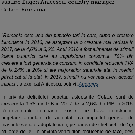
sustine Eugen Anicescu, country manager
Coface Romania.
"Romania este una din putinele tari in care, dupa o crestere
fulminanta in 2016, ne asteptam la o crestere mai redusa in
2017, de la 4,6% la 3,6%. Anul 2016 a fost alimentat de stimuli
foarte puternici care au impulsionat consumul, 70% din
crestere a fost generata de consum, in conditiile reducerii TVA
de la 24% la 20% si ale majorarilor salariale atat in mediul
privat cat si la stat. In 2017, stimulii nu vor mai avea acelasi
impact",
a explicat Anicescu, potrivit
Agerpres
.
In privinta deficitului bugetar, asteptarile Coface sunt de
crestere la 3,5% din PIB in 2017 de la 2,6% din PIB in 2016.
Reprezentantii companiei sustin, pe baza constructiei
bugetare anuntate de autoritati, ca impactul generat de
masurile sociale adoptate va fi, pe partea de cheltuieli, de 5,7
miliarde de lei. In privinta veniturilor, reducerile de taxe, desi