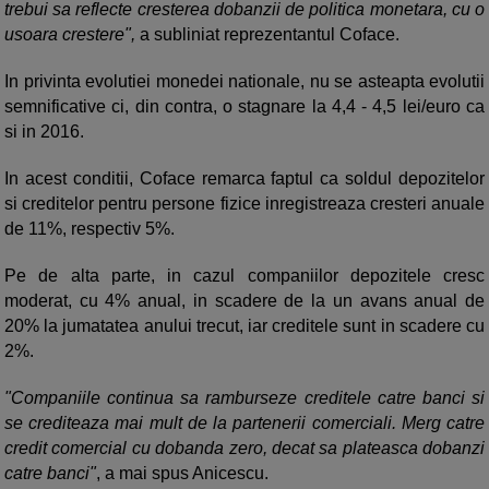
trebui sa reflecte cresterea dobanzii de politica monetara, cu o
usoara crestere",
a subliniat reprezentantul Coface.
In privinta evolutiei monedei nationale, nu se asteapta evolutii
semnificative ci, din contra, o stagnare la 4,4 - 4,5 lei/euro ca
si in 2016.
In acest conditii, Coface remarca faptul ca soldul depozitelor
si creditelor pentru persone fizice inregistreaza cresteri anuale
de 11%, respectiv 5%.
Pe de alta parte, in cazul companiilor depozitele cresc
moderat, cu 4% anual, in scadere de la un avans anual de
20% la jumatatea anului trecut, iar creditele sunt in scadere cu
2%.
"Companiile continua sa ramburseze creditele catre banci si
se crediteaza mai mult de la partenerii comerciali. Merg catre
credit comercial cu dobanda zero, decat sa plateasca dobanzi
catre banci"
, a mai spus Anicescu.