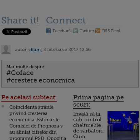
Share it!
Connect
Facebook
Twitter
RSS Feed
autor:
iBani
, 2 februarie 2017 12:56
Mai multe despre:
#Coface
#crestere economica
Pe acelasi subiect:
Prima pagina pe
scurt:
Coincidenta stranie
privind cresterea
Invață să ții
economica. Estimarile
sub control
cheltuielile
Comisiei de Prognoza s-
de sărbători.
au aliniat cifrelor din
Cum
programul PSD. Opozitia