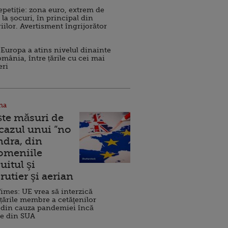
repetiție: zona euro, extrem de
 la șocuri, în principal din
iilor. Avertisment îngrijorător
Europa a atins nivelul dinainte
omânia, între țările cu cei mai
eri
na
ște măsuri de
 cazul unui ”no
ndra, din
Domeniile
uitul şi
rutier şi aerian
imes: UE vrea să interzică
 țările membre a cetăţenilor
 din cauza pandemiei încă
ve din SUA