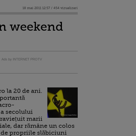
18 mai 2011 12:57 / 454 vizualizari
 un weekend
Ads by INTERNET PROTV
 la 20 de ani.
portantă
acro-
a secolului
raviețuit marii
ale, dar rămâne un colos
de propriile slăbiciuni