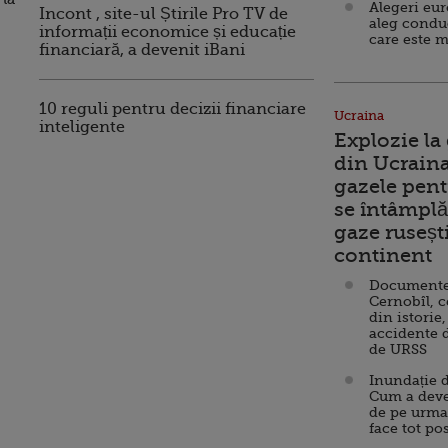
Alegeri eu
Incont , site-ul Știrile Pro TV de
aleg condu
informații economice și educație
care este m
financiară, a devenit iBani
10 reguli pentru decizii financiare
Ucraina
inteligente
Explozie la
din Ucraina
gazele pent
se întâmplă 
gaze ruseșt
continent
Documente d
Cernobîl, c
din istorie,
accidente 
de URSS
Inundație d
Cum a deve
de pe urma
face tot po