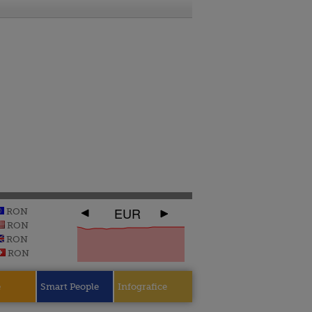
EUR
RON
RON
RON
RON
e
Smart People
Infografice