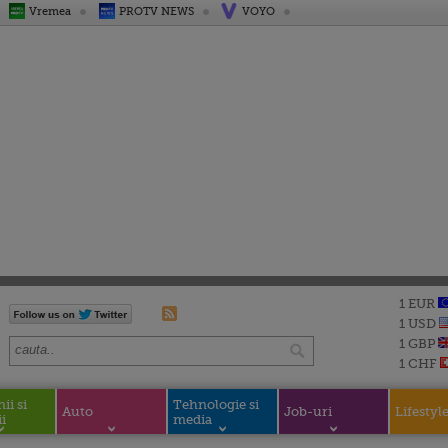
Vremea
PROTV NEWS
VOYO
1 EUR
1 USD
1 GBP
1 CHF
i si
Tehnologie si
Auto
Job-uri
Lifestyl
i
media