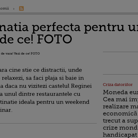
nomii
tinatia perfecta pentru
 de ce! FOTO
ara cine stie ce distractii, unde
elaxezi, sa faci plaja si baie in
Criza datoriilor
 daca nu vizitezi castelul Reginei
Moneda euro
 unul dintre restaurantele cu
Cea mai im
stinatie ideala pentru un weekend
realizare m
linar.
economică 
trecut a sup
crize mondi
handicapat 