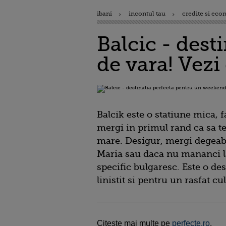
ibani
incontul tau
credite si eco
Balcic - des
de vara! Vezi
Balcik este o statiune mica, f
mergi in primul rand ca sa te r
mare. Desigur, mergi degeaba
Maria sau daca nu mananci la
specific bulgaresc. Este o de
linistit si pentru un rasfat cu
Citeste mai multe pe
perfecte.ro
.