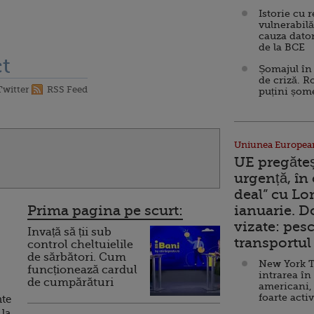
Istorie cu 
vulnerabilă
cauza dator
de la BCE
t
Șomajul în 
de criză. R
Twitter
RSS Feed
puțini șom
Uniunea Europea
UE pregăte
urgență, în
deal” cu Lo
Prima pagina pe scurt:
ianuarie. 
vizate: pesc
Invață să ții sub
transportul 
control cheltuielile
de sărbători. Cum
New York T
funcționează cardul
intrarea în
de cumpărături
americani,
foarte acti
nte
 la