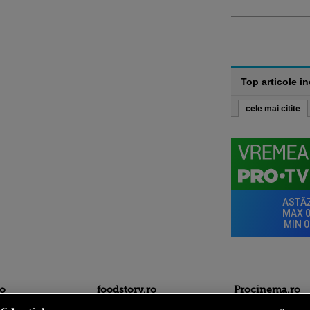
Top articole i
cele mai citite
ro
foodstory.ro
Procinema.ro