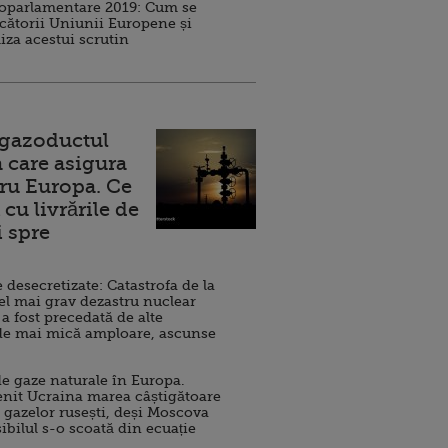
roparlamentare 2019: Cum se
cătorii Uniunii Europene și
iza acestui scrutin
 gazoductul
 care asigura
ru Europa. Ce
cu livrările de
i spre
esecretizate: Catastrofa de la
el mai grav dezastru nuclear
 a fost precedată de alte
de mai mică amploare, ascunse
e gaze naturale în Europa.
nit Ucraina marea câștigătoare
 gazelor rusești, deși Moscova
sibilul s-o scoată din ecuație