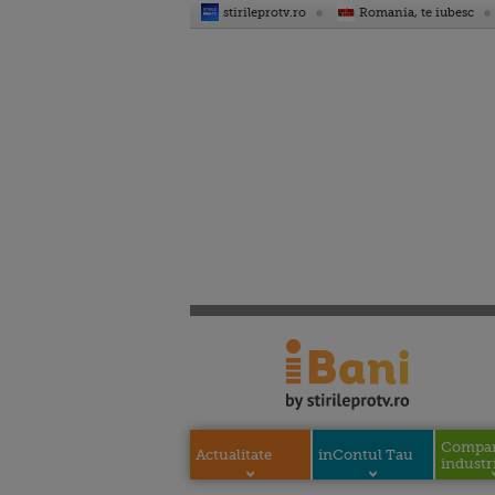
stirileprotv.ro
Romania, te iubesc
Compani
Actualitate
inContul Tau
industri