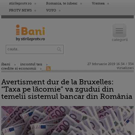
stirileprotv.ro
Romania, te iubesc
Vremea
PROTV NEWS
VOYO
ibani
incontul tau
27 februarie 2019 16:34 / 334
vizualizari
credite si economii
Avertisment dur de la Bruxelles:
“Taxa pe lăcomie” va zgudui din
temelii sistemul bancar din România