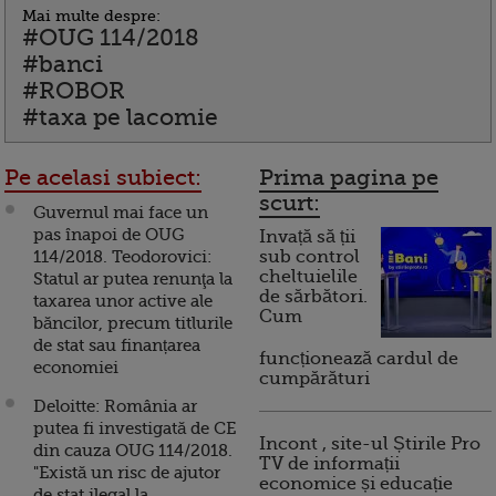
Mai multe despre:
#OUG 114/2018
#banci
#ROBOR
#taxa pe lacomie
Pe acelasi subiect:
Prima pagina pe
scurt:
Guvernul mai face un
pas înapoi de OUG
Invață să ții
114/2018. Teodorovici:
sub control
cheltuielile
Statul ar putea renunţa la
de sărbători.
taxarea unor active ale
Cum
băncilor, precum titlurile
de stat sau finanțarea
funcționează cardul de
economiei
cumpărături
Deloitte: România ar
putea fi investigată de CE
Incont , site-ul Știrile Pro
din cauza OUG 114/2018.
TV de informații
"Există un risc de ajutor
economice și educație
de stat ilegal la