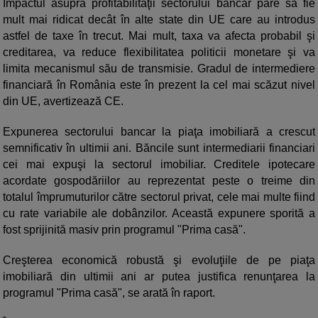
Impactul asupra profitabilităţii sectorului bancar pare să fie
mult mai ridicat decât în alte state din UE care au introdus
astfel de taxe în trecut. Mai mult, taxa va afecta probabil şi
creditarea, va reduce flexibilitatea politicii monetare şi va
limita mecanismul său de transmisie. Gradul de intermediere
financiară în România este în prezent la cel mai scăzut nivel
din UE, avertizează CE.
Expunerea sectorului bancar la piaţa imobiliară a crescut
semnificativ în ultimii ani. Băncile sunt intermediarii financiari
cei mai expuşi la sectorul imobiliar. Creditele ipotecare
acordate gospodăriilor au reprezentat peste o treime din
totalul împrumuturilor către sectorul privat, cele mai multe fiind
cu rate variabile ale dobânzilor. Această expunere sporită a
fost sprijinită masiv prin programul "Prima casă".
Creşterea economică robustă şi evoluţiile de pe piaţa
imobiliară din ultimii ani ar putea justifica renunţarea la
programul "Prima casă", se arată în raport.