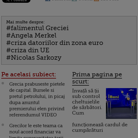
Mai multe despre:
#falimentul Greciei
#Angela Merkel
#criza datoriilor din zona euro
#criza din UE
#Nicolas Sarkozy
Pe acelasi subiect:
Prima pagina pe
scurt:
Grecia prabuseste pietele
de capital. Bursele si
Invață să ții
pretul petrolului, in picaj
sub control
cheltuielile
dupa anuntul
de sărbători.
premierului elen privind
Cum
referendumul VIDEO
funcționează cardul de
Grecilor le este teama ca
cumpărături
noul acord financiar va