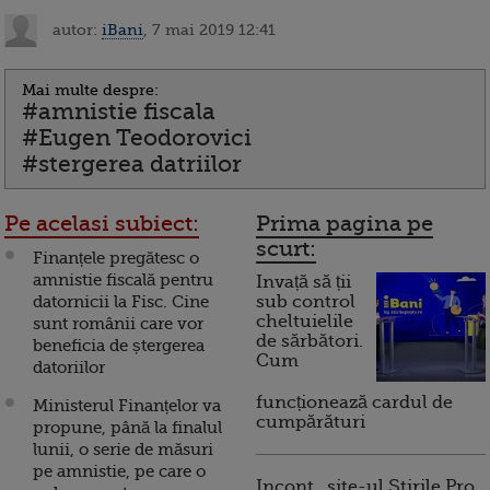
autor:
iBani
, 7 mai 2019 12:41
Mai multe despre:
#amnistie fiscala
#Eugen Teodorovici
#stergerea datriilor
Pe acelasi subiect:
Prima pagina pe
scurt:
Finanțele pregătesc o
amnistie fiscală pentru
Invață să ții
datornicii la Fisc. Cine
sub control
cheltuielile
sunt românii care vor
de sărbători.
beneficia de ștergerea
Cum
datoriilor
funcționează cardul de
Ministerul Finanțelor va
cumpărături
propune, până la finalul
lunii, o serie de măsuri
pe amnistie, pe care o
Incont , site-ul Știrile Pro