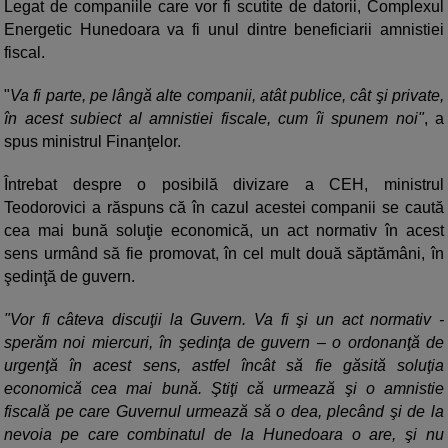
Legat de companiile care vor fi scutite de datorii, Complexul
Energetic Hunedoara va fi unul dintre beneficiarii amnistiei
fiscal.
"
Va fi parte, pe lângă alte companii, atât publice, cât şi private,
în acest subiect al amnistiei fiscale, cum îi spunem noi"
, a
spus ministrul Finanţelor.
Întrebat despre o posibilă divizare a CEH, ministrul
Teodorovici a răspuns că în cazul acestei companii se caută
cea mai bună soluţie economică, un act normativ în acest
sens urmând să fie promovat, în cel mult două săptămâni, în
şedinţă de guvern.
"Vor fi câteva discuţii la Guvern. Va fi şi un act normativ -
sperăm noi miercuri, în şedinţa de guvern – o ordonanţă de
urgenţă în acest sens, astfel încât să fie găsită soluţia
economică cea mai bună. Ştiţi că urmează şi o amnistie
fiscală pe care Guvernul urmează să o dea, plecând şi de la
nevoia pe care combinatul de la Hunedoara o are, şi nu