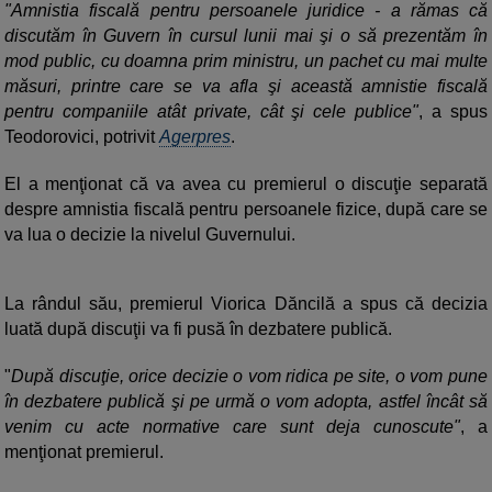
"Amnistia fiscală pentru persoanele juridice - a rămas că
discutăm în Guvern în cursul lunii mai şi o să prezentăm în
mod public, cu doamna prim ministru, un pachet cu mai multe
măsuri, printre care se va afla şi această amnistie fiscală
pentru companiile atât private, cât şi cele publice"
, a spus
Teodorovici, potrivit
Agerpres
.
El a menţionat că va avea cu premierul o discuţie separată
despre amnistia fiscală pentru persoanele fizice, după care se
va lua o decizie la nivelul Guvernului.
La rândul său, premierul Viorica Dăncilă a spus că decizia
luată după discuţii va fi pusă în dezbatere publică.
"
După discuţie, orice decizie o vom ridica pe site, o vom pune
în dezbatere publică şi pe urmă o vom adopta, astfel încât să
venim cu acte normative care sunt deja cunoscute"
, a
menţionat premierul.