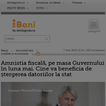
stirileprotv.ro
Romania, te iubesc
Vremea
PROTV NEWS
VOYO
ibani
incontul tau
7 mai 2019 12:41 / 219 vizualizari
credite si economii
Amnistia fiscală, pe masa Guvernului
în luna mai. Cine va beneficia de
ștergerea datoriilor la stat