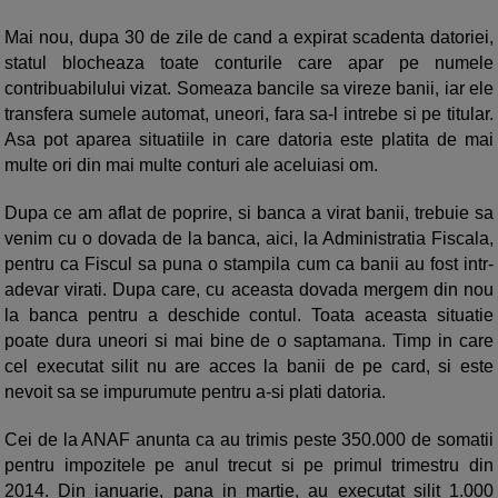
Mai nou, dupa 30 de zile de cand a expirat scadenta datoriei,
statul blocheaza toate conturile care apar pe numele
contribuabilului vizat. Someaza bancile sa vireze banii, iar ele
transfera sumele automat, uneori, fara sa-l intrebe si pe titular.
Asa pot aparea situatiile in care datoria este platita de mai
multe ori din mai multe conturi ale aceluiasi om.
Dupa ce am aflat de poprire, si banca a virat banii, trebuie sa
venim cu o dovada de la banca, aici, la Administratia Fiscala,
pentru ca Fiscul sa puna o stampila cum ca banii au fost intr-
adevar virati. Dupa care, cu aceasta dovada mergem din nou
la banca pentru a deschide contul. Toata aceasta situatie
poate dura uneori si mai bine de o saptamana. Timp in care
cel executat silit nu are acces la banii de pe card, si este
nevoit sa se impurumute pentru a-si plati datoria.
Cei de la ANAF anunta ca au trimis peste 350.000 de somatii
pentru impozitele pe anul trecut si pe primul trimestru din
2014. Din ianuarie, pana in martie, au executat silit 1.000