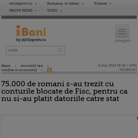
stirileprotv.ro
Romania, te iubesc
Vremea
PROTV NEWS
VOYO
ibani
incontul tau
8 mai 2014 19:20 / 1030
vizualizari
credite si economii
75.000 de romani s-au trezit cu
conturile blocate de Fisc, pentru ca
nu si-au platit datoriile catre stat