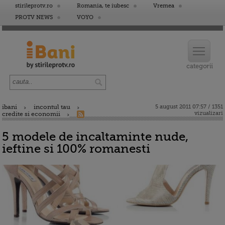
stirileprotv.ro
Romania, te iubesc
Vremea
PROTV NEWS
VOYO
ibani
incontul tau
5 august 2011 07:57 / 1351
vizualizari
credite si economii
5 modele de incaltaminte nude,
ieftine si 100% romanesti