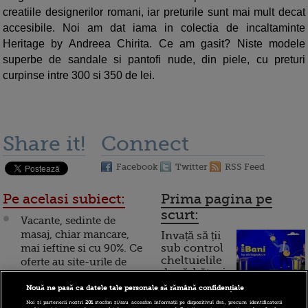
creatiile designerilor romani, iar preturile sunt mai mult decat
accesibile. Noi am dat iama in colectia de incaltaminte
Heritage by Andreea Chirita. Ce am gasit? Niste modele
superbe de sandale si pantofi nude, din piele, cu preturi
curpinse intre 300 si 350 de lei.
Share it!
Connect
Facebook
Twitter
RSS Feed
Pe acelasi subiect:
Prima pagina pe
scurt:
Vacante, sedinte de
masaj, chiar mancare,
Invață să ții
mai ieftine si cu 90%. Ce
sub control
cheltuielile
oferte au site-urile de
de sărbători.
reduceri VIDEO
Cum
Nouă ne pasă ca datele tale personale să rămână confidențiale
Dupa ce se dau in vant
Noi și partenerii noștri
201
stocăm și/sau accesăm informații pe dispozitivul dvs., precum identificatorii