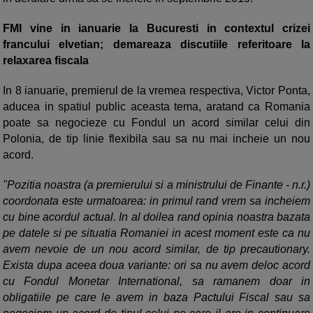
FMI vine in ianuarie la Bucuresti in contextul crizei
francului elvetian; demareaza discutiile referitoare la
relaxarea fiscala
In 8 ianuarie, premierul de la vremea respectiva, Victor Ponta,
aducea in spatiul public aceasta tema, aratand ca Romania
poate sa negocieze cu Fondul un acord similar celui din
Polonia, de tip linie flexibila sau sa nu mai incheie un nou
acord.
"Pozitia noastra (a premierului si a ministrului de Finante - n.r.)
coordonata este urmatoarea: in primul rand vrem sa incheiem
cu bine acordul actual. In al doilea rand opinia noastra bazata
pe datele si pe situatia Romaniei in acest moment este ca nu
avem nevoie de un nou acord similar, de tip precautionary.
Exista dupa aceea doua variante: ori sa nu avem deloc acord
cu Fondul Monetar International, sa ramanem doar in
obligatiile pe care le avem in baza Pactului Fiscal sau sa