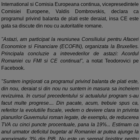
International si Comisia Europeana continua, vicepresedintele
Comisiei Europene, Valdis Dombrovskis, declara ca
programul privind balanta de plati este deraiat, insa CE este
gata sa discute din nou cu autoritatile romane.
"Astazi, am participat la reuniunea Consiliului pentru Afaceri
Economice si Financiare (ECOFIN), organizata la Bruxelles.
Principala concluzie a intrevederilor de astazi: Acordul
Romaniei cu FMI si CE continua!",
a notat Teodorovici pe
Facebook.
"Suntem ingrijorati ca programul privind balanta de plati este,
din nou, deraiat si din nou nu suntem in masura sa incheiem
revizuirea. In cursul precedentului si actualului program s-au
facut multe progrese.... Din pacate, acum, trebuie spus ca,
referitor la evolutiile fiscale, vedem o deviere clara in privinta
planurilor Guvernului roman legate, de exemplu, de reducerea
TVA cu cinci puncte procentuale, pana la 19%... Estimam ca
anul urmator deficitul bugetar al Romaniei ar putea ajunge la
aproximativ 3% din PIB. Nu este un semnal linistitor pentru