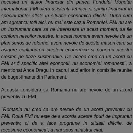
necesita un ajutor financiar din partea Fondului Monetar
International. FMI ofera asistenta tehnica si sprijin financiar in
special tarilor aflate in situatie economica dificila. Dupa cum
am agreat cu totii aici, nu mai este cazul Romaniei. FMI nu are
un instrument care sa ne intereseze in acest moment, sa fie
conform nevoilor noastre. In acest moment avem nevoie de un
plan serios de reforme, avem nevoie de aceste masuri care sa
asigure continuarea cresterii economice si punerea acestei
cresteri pe baze sustenabile. De aceea cred ca un acord cu
FMI ar fi specific altei economii, nu economiei romanesti"
, a
mentionat Anca Dragu in cadrul audierilor in comisiile reunite
de buget-finante din Parlament.
Aceasta considera ca Romania nu are nevoie de un acord
preventiv cu FMI.
"Romania nu cred ca are nevoie de un acord preventiv cu
FMI. Rolul FMI nu este de a acorda aceste tipuri de imprumut
preventiv, ci de a face programe in situatii dificile, de
recesiune economica", a mai spus ministrul citat.