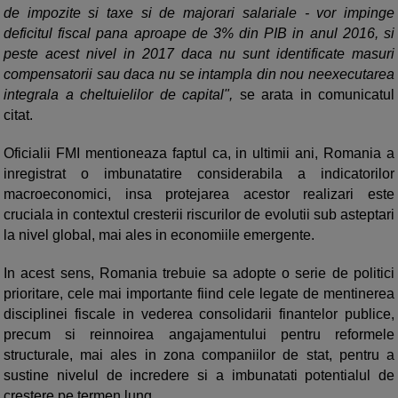
de impozite si taxe si de majorari salariale - vor impinge
deficitul fiscal pana aproape de 3% din PIB in anul 2016, si
peste acest nivel in 2017 daca nu sunt identificate masuri
compensatorii sau daca nu se intampla din nou neexecutarea
integrala a cheltuielilor de capital",
se arata in comunicatul
citat.
Oficialii FMI mentioneaza faptul ca, in ultimii ani, Romania a
inregistrat o imbunatatire considerabila a indicatorilor
macroeconomici, insa protejarea acestor realizari este
cruciala in contextul cresterii riscurilor de evolutii sub asteptari
la nivel global, mai ales in economiile emergente.
In acest sens, Romania trebuie sa adopte o serie de politici
prioritare, cele mai importante fiind cele legate de mentinerea
disciplinei fiscale in vederea consolidarii finantelor publice,
precum si reinnoirea angajamentului pentru reformele
structurale, mai ales in zona companiilor de stat, pentru a
sustine nivelul de incredere si a imbunatati potentialul de
crestere pe termen lung.