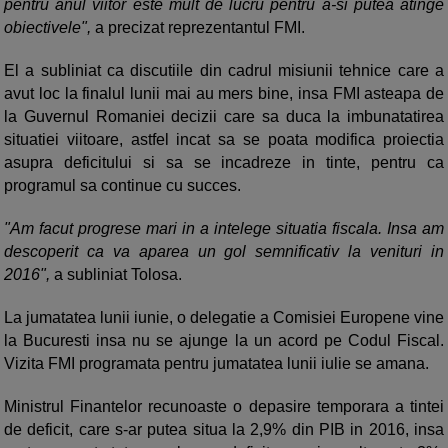
pentru anul viitor este mult de lucru pentru a-si putea atinge
obiectivele",
a precizat reprezentantul FMI.
El a subliniat ca discutiile din cadrul misiunii tehnice care a
avut loc la finalul lunii mai au mers bine, insa FMI asteapa de
la Guvernul Romaniei decizii care sa duca la imbunatatirea
situatiei viitoare, astfel incat sa se poata modifica proiectia
asupra deficitului si sa se incadreze in tinte, pentru ca
programul sa continue cu succes.
"Am facut progrese mari in a intelege situatia fiscala. Insa am
descoperit ca va aparea un gol semnificativ la venituri in
2016",
a subliniat Tolosa.
La jumatatea lunii iunie, o delegatie a Comisiei Europene vine
la Bucuresti insa nu se ajunge la un acord pe Codul Fiscal.
Vizita FMI programata pentru jumatatea lunii iulie se amana.
Ministrul Finantelor recunoaste o depasire temporara a tintei
de deficit, care s-ar putea situa la 2,9% din PIB in 2016, insa