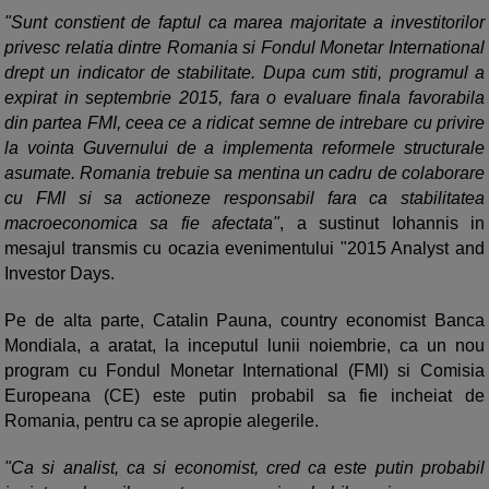
"Sunt constient de faptul ca marea majoritate a investitorilor
privesc relatia dintre Romania si Fondul Monetar International
drept un indicator de stabilitate. Dupa cum stiti, programul a
expirat in septembrie 2015, fara o evaluare finala favorabila
din partea FMI, ceea ce a ridicat semne de intrebare cu privire
la vointa Guvernului de a implementa reformele structurale
asumate. Romania trebuie sa mentina un cadru de colaborare
cu FMI si sa actioneze responsabil fara ca stabilitatea
macroeconomica sa fie afectata"
, a sustinut Iohannis in
mesajul transmis cu ocazia evenimentului "2015 Analyst and
Investor Days.
Pe de alta parte, Catalin Pauna, country economist Banca
Mondiala, a aratat, la inceputul lunii noiembrie, ca un nou
program cu Fondul Monetar International (FMI) si Comisia
Europeana (CE) este putin probabil sa fie incheiat de
Romania, pentru ca se apropie alegerile.
"Ca si analist, ca si economist, cred ca este putin probabil