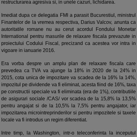
restructurarea agresiva si, in unele cazuri, lichidarea.
Imediat dupa ce delegatia FMI a parasit Bucurestiul, ministrul
Finantelor de la vremea respectiva, Darius Valcov, anunta ca
autoritatile romane nu au cerut acordul Fondului Monetar
International pentru masurile de relaxare fiscala prevazute in
proiectului Codului Fiscal, precizand ca acestea vor intra in
vigoare in ianuarie 2016.
Era vorba despre un amplu plan de relaxare fiscala care
prevedea ca TVA va ajunge la 18% in 2020 de la 24% in
2015, cota unica de impozitare va scadea de la 16% la 14%,
impozitul pe dividende va fi eliminat, acesta fiind de 16%, taxa
pe constructii speciale va fi eliminata (era de 1%), contributiile
de asigurari sociale /CAS/ vor scadea de la 15,8% la 13,5%
pentru angajat si de la 10,5% la 7,5% pentru angajator, iar
impozitarea microintreprinderilor si pentru impozitele si taxele
locale va fi introdus un regim diferentiat.
Intre timp, la Washington, intr-o teleconferinta la inceputul