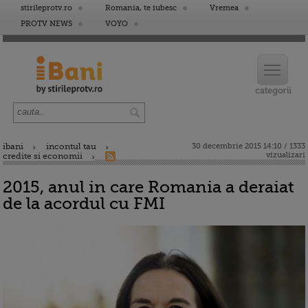
stirileprotv.ro
Romania, te iubesc
Vremea
PROTV NEWS
VOYO
ibani
incontul tau
30 decembrie 2015 14:10 / 1333
vizualizari
credite si economii
2015, anul in care Romania a deraiat
de la acordul cu FMI