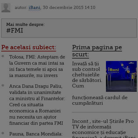
autor:
iBani
, 30 decembrie 2015 14:10
Mai multe despre:
#FMI
Pe acelasi subiect:
Prima pagina pe
scurt:
Tolosa, FMI: Asteptam de
la Guvern ca mai intai sa
Invață să ții
isi faca temele si apoi sa
sub control
cheltuielile
ia masurile, nu invers
de sărbători.
Cum
Anca Dana Dragu Paliu,
validata in unanimitate
funcționează cardul de
ca ministru al Finantelor:
cumpărături
Cred ca situatia
economica a Romaniei
nu necesita un ajutor
Incont , site-ul Știrile Pro
financiar din partea FMI
TV de informații
economice și educație
Pauna, Banca Mondiala: