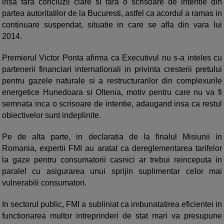
insa fara concluzii clare si fara o scrisoare de intentie din
partea autoritatilor de la Bucuresti, astfel ca acordul a ramas in
continuare suspendat, situatie in care se afla din vara lui
2014.
Premierul Victor Ponta afirma ca Executivul nu s-a inteles cu
partenerii financiari internationali in privinta cresterii pretului
pentru gazele naturale si a restructurarilor din complexurile
energetice Hunedoara si Oltenia, motiv pentru care nu va fi
semnata inca o scrisoare de intentie, adaugand insa ca restul
obiectivelor sunt indeplinite.
Pe de alta parte, in declaratia de la finalul Misiunii in
Romania, expertii FMI au aratat ca dereglementarea tarifelor
la gaze pentru consumatorii casnici ar trebui reinceputa in
paralel cu asigurarea unui sprijin suplimentar celor mai
vulnerabili consumatori.
In sectorul public, FMI a subliniat ca imbunatatirea eficientei in
functionarea multor intreprinderi de stat mari va presupune