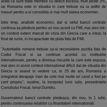
arata ca sunt state membre cu deficit excesiv, mult peste 3%,
iar Romania este in situatia in care trebuie sa ia astfel de
masuri pentru a-si consolida si mai mult starea economiei.
Intre timp, analistii economici, dar si seful bancii centrale
continua sa pledeze pentru un nou acord cu FMI, mai ales intr-
un context extern marcat de criza din Grecia care a intrat, la
final de iunie, in incapacitate de plata fata de FMI.
"Autoritatile romane trebuie sa-si reconsidere pozitia fata de
Codul Fiscal si sa continue acordul cu institutiile
internationale, pentru a diminua riscurile la care este expusa,
mai ales in acest context international dificil dat de situatia din
Grecia si avand in vedere ca, in 25 de ani, Romania a
inregistrat derapaje mari de cele mai multe ori cand a fost pe
cont propriu", sustine, la inceputul lunii iulie, presedintele
Consiliului Fiscal, Ionut Dumitru.
Guvernatorul bancii centrale pledeaza, din nou, in 1 iulie,
pentru continuarea relatiilor cu finantatorii internationali.