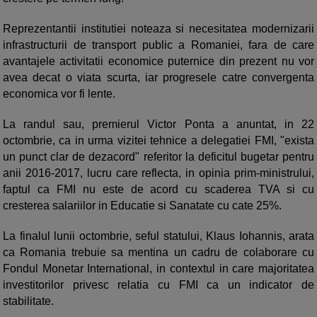
Reprezentantii institutiei noteaza si necesitatea modernizarii
infrastructurii de transport public a Romaniei, fara de care
avantajele activitatii economice puternice din prezent nu vor
avea decat o viata scurta, iar progresele catre convergenta
economica vor fi lente.
La randul sau, premierul Victor Ponta a anuntat, in 22
octombrie, ca in urma vizitei tehnice a delegatiei FMI, "exista
un punct clar de dezacord" referitor la deficitul bugetar pentru
anii 2016-2017, lucru care reflecta, in opinia prim-ministrului,
faptul ca FMI nu este de acord cu scaderea TVA si cu
cresterea salariilor in Educatie si Sanatate cu cate 25%.
La finalul lunii octombrie, seful statului, Klaus Iohannis, arata
ca Romania trebuie sa mentina un cadru de colaborare cu
Fondul Monetar International, in contextul in care majoritatea
investitorilor privesc relatia cu FMI ca un indicator de
stabilitate.