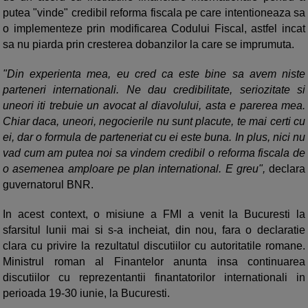
putea "vinde" credibil reforma fiscala pe care intentioneaza sa
o implementeze prin modificarea Codului Fiscal, astfel incat
sa nu piarda prin cresterea dobanzilor la care se imprumuta.
"Din experienta mea, eu cred ca este bine sa avem niste
parteneri internationali. Ne dau credibilitate, seriozitate si
uneori iti trebuie un avocat al diavolului, asta e parerea mea.
Chiar daca, uneori, negocierile nu sunt placute, te mai certi cu
ei, dar o formula de parteneriat cu ei este buna. In plus, nici nu
vad cum am putea noi sa vindem credibil o reforma fiscala de
o asemenea amploare pe plan international. E greu",
declara
guvernatorul BNR.
In acest context, o misiune a FMI a venit la Bucuresti la
sfarsitul lunii mai si s-a incheiat, din nou, fara o declaratie
clara cu privire la rezultatul discutiilor cu autoritatile romane.
Ministrul roman al Finantelor anunta insa continuarea
discutiilor cu reprezentantii finantatorilor internationali in
perioada 19-30 iunie, la Bucuresti.