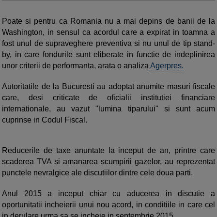
Poate si pentru ca Romania nu a mai depins de banii de la
Washington, in sensul ca acordul care a expirat in toamna a
fost unul de supraveghere preventiva si nu unul de tip stand-
by, in care fondurile sunt eliberate in functie de indeplinirea
unor criterii de performanta, arata o analiza
Agerpres.
Autoritatile de la Bucuresti au adoptat anumite masuri fiscale
care, desi criticate de oficialii institutiei financiare
internationale, au vazut "lumina tiparului" si sunt acum
cuprinse in Codul Fiscal.
Reducerile de taxe anuntate la inceput de an, printre care
scaderea TVA si amanarea scumpirii gazelor, au reprezentat
punctele nevralgice ale discutiilor dintre cele doua parti.
Anul 2015 a inceput chiar cu aducerea in discutie a
oportunitatii incheierii unui nou acord, in conditiile in care cel
in derulare urma sa se incheie in septembrie 2015.