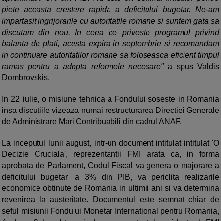
piete aceasta crestere rapida a deficitului bugetar. Ne-am
impartasit ingrijorarile cu autoritatile romane si suntem gata sa
discutam din nou. In ceea ce priveste programul privind
balanta de plati, acesta expira in septembrie si recomandam
in continuare autoritatilor romane sa foloseasca eficient timpul
ramas pentru a adopta reformele necesare"
a spus Valdis
Dombrovskis.
In 22 iulie, o misiune tehnica a Fondului soseste in Romania
insa discutiile vizeaza numai restructurarea Directiei Generale
de Administrare Mari Contribuabili din cadrul ANAF.
La inceputul lunii august, intr-un document intitulat intitulat 'O
Decizie Cruciala', reprezentantii FMI arata ca, in forma
aprobata de Parlament, Codul Fiscal va genera o majorare a
deficitului bugetar la 3% din PIB, va periclita realizarile
economice obtinute de Romania in ultimii ani si va determina
revenirea la austeritate. Documentul este semnat chiar de
seful misiunii Fondului Monetar International pentru Romania,