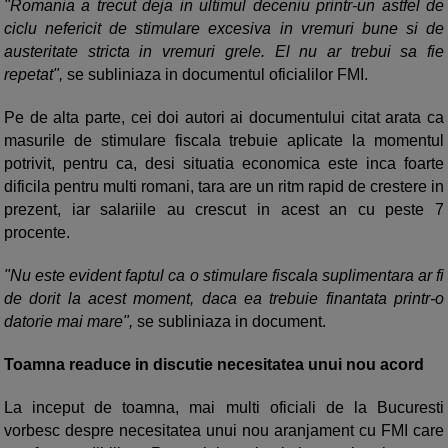
"Romania a trecut deja in ultimul deceniu printr-un astfel de
ciclu nefericit de stimulare excesiva in vremuri bune si de
austeritate stricta in vremuri grele. El nu ar trebui sa fie
repetat",
se subliniaza in documentul oficialilor FMI.
Pe de alta parte, cei doi autori ai documentului citat arata ca
masurile de stimulare fiscala trebuie aplicate la momentul
potrivit, pentru ca, desi situatia economica este inca foarte
dificila pentru multi romani, tara are un ritm rapid de crestere in
prezent, iar salariile au crescut in acest an cu peste 7
procente.
"Nu este evident faptul ca o stimulare fiscala suplimentara ar fi
de dorit la acest moment, daca ea trebuie finantata printr-o
datorie mai mare",
se subliniaza in document.
Toamna readuce in discutie necesitatea unui nou acord
La inceput de toamna, mai multi oficiali de la Bucuresti
vorbesc despre necesitatea unui nou aranjament cu FMI care