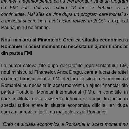
inaintea alegerilor pentru ca nu vrei probabil sa ai un program
cu FMI care dureaza minim 18 luni si trebuie sa ai
continuitate. Mai ales ca vine dupa un program care tocmai s-
a incheiat si care nu a avut niciun review in 2015",
a explicat
Pauna, in 10 noiembrie.
Noul ministru al Finantelor: Cred ca situatia economica a
Romaniei in acest moment nu necesita un ajutor financiar
din partea FMI
La numai cateva zile dupa declaratiile reprezentantului BM,
noul ministru al Finantelor, Anca Dragu, care a lucrat de altfel
in cadrul biroului local al FMI, declara ca situatia economica a
Romaniei nu necesita in acest moment un ajutor financiar din
partea Fondului Monetar International (FMI), in conditiile in
care institutia ofera asistenta tehnica si sprijin financiar in
special tarilor aflate in situatie economica dificila, iar "dupa
cum am agreat cu totii", nu mai este cazul Romaniei.
"Cred ca situatia economica a Romaniei in acest moment nu