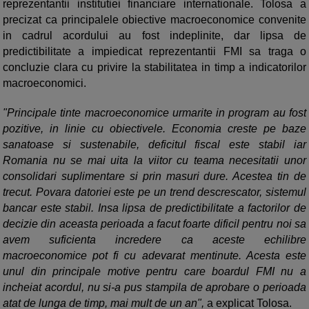
reprezentantii institutiei financiare internationale. Tolosa a
precizat ca principalele obiective macroeconomice convenite
in cadrul acordului au fost indeplinite, dar lipsa de
predictibilitate a impiedicat reprezentantii FMI sa traga o
concluzie clara cu privire la stabilitatea in timp a indicatorilor
macroeconomici.
"Principale tinte macroeconomice urmarite in program au fost
pozitive, in linie cu obiectivele. Economia creste pe baze
sanatoase si sustenabile, deficitul fiscal este stabil iar
Romania nu se mai uita la viitor cu teama necesitatii unor
consolidari suplimentare si prin masuri dure. Acestea tin de
trecut. Povara datoriei este pe un trend descrescator, sistemul
bancar este stabil. Insa lipsa de predictibilitate a factorilor de
decizie din aceasta perioada a facut foarte dificil pentru noi sa
avem suficienta incredere ca aceste echilibre
macroeconomice pot fi cu adevarat mentinute. Acesta este
unul din principale motive pentru care boardul FMI nu a
incheiat acordul, nu si-a pus stampila de aprobare o perioada
atat de lunga de timp, mai mult de un an",
a explicat Tolosa.