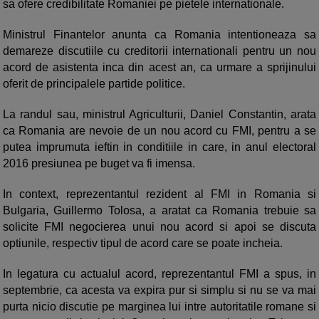
sa ofere credibilitate Romaniei pe pietele internationale.
Ministrul Finantelor anunta ca Romania intentioneaza sa
demareze discutiile cu creditorii internationali pentru un nou
acord de asistenta inca din acest an, ca urmare a sprijinului
oferit de principalele partide politice.
La randul sau, ministrul Agriculturii, Daniel Constantin, arata
ca Romania are nevoie de un nou acord cu FMI, pentru a se
putea imprumuta ieftin in conditiile in care, in anul electoral
2016 presiunea pe buget va fi imensa.
In context, reprezentantul rezident al FMI in Romania si
Bulgaria, Guillermo Tolosa, a aratat ca Romania trebuie sa
solicite FMI negocierea unui nou acord si apoi se discuta
optiunile, respectiv tipul de acord care se poate incheia.
In legatura cu actualul acord, reprezentantul FMI a spus, in
septembrie, ca acesta va expira pur si simplu si nu se va mai
purta nicio discutie pe marginea lui intre autoritatile romane si