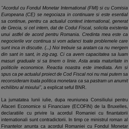
"Acordul cu Fondul Monetar International (FMI) si cu Comisia
Europeana (CE) se negociaza in continuare si este esential
sa continue, pentru ca actualul context international, generat
de Grecia, si cel intern, dat de Codul Fiscal, solicita existenta
unui astfel de acord pentru Romania. Credinta mea este ca
negocierile vor continua si vom adanci toate problemele care
sunt inca in discutie. (...) Noi trebuie sa aratam ca nu mergem
din sant in sant, in zig-zag. Ci ca avem capacitatea sa luam
masuri graduale si sa tinem o linie. Asta arata maturitate in
politicile economice. Reactia noastra este imediata. Am si
spus ca pe actualul proiect de Cod Fiscal noi nu mai putem sa
reconsideram toata politica monetara ca sa pastram un anumit
echilibru al mixului",
a explicat seful BNR.
La jumatatea lunii iulie, dupa reuniunea Consiliului pentru
Afaceri Economice si Financiare (ECOFIN) de la Bruxelles,
declaratiile cu privire la acordul Romaniei cu finantatorii
internationali sunt contradictorii. In timp ce ministrul roman al
Finantelor anunta ca acordul Romaniei cu Fondul Monetar