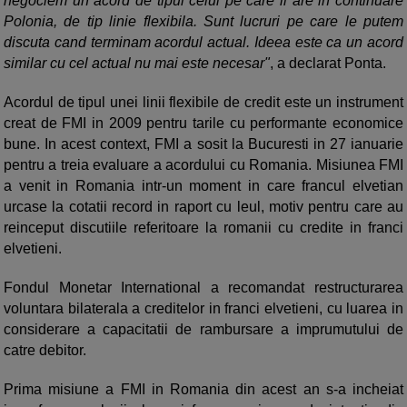
negociem un acord de tipul celui pe care il are in continuare
Polonia, de tip linie flexibila. Sunt lucruri pe care le putem
discuta cand terminam acordul actual. Ideea este ca un acord
similar cu cel actual nu mai este necesar"
, a declarat Ponta.
Acordul de tipul unei linii flexibile de credit este un instrument
creat de FMI in 2009 pentru tarile cu performante economice
bune. In acest context, FMI a sosit la Bucuresti in 27 ianuarie
pentru a treia evaluare a acordului cu Romania. Misiunea FMI
a venit in Romania intr-un moment in care francul elvetian
urcase la cotatii record in raport cu leul, motiv pentru care au
reinceput discutiile referitoare la romanii cu credite in franci
elvetieni.
Fondul Monetar International a recomandat restructurarea
voluntara bilaterala a creditelor in franci elvetieni, cu luarea in
considerare a capacitatii de rambursare a imprumutului de
catre debitor.
Prima misiune a FMI in Romania din acest an s-a incheiat