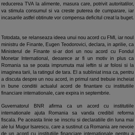
reducerea TVA la alimente, masura care, potrivit autoritatilor,
va stimula consumul si va creste puterea de cumparare, iar
incasarile astfel obtinute vor compensa deficitul creat la buget.
Totodata, se relanseaza ideea unui nou acord cu FMI, iar noul
ministru de Finante, Eugen Teodorovici, declara, in aprilie, ca
Ministerul de Finante si-ar dori un nou acord cu Fondul
Monetar International, deoarece ar fi un motiv in plus ca
Romania sa se poata imprumuta mai ieftin si ar folosi si la
imaginea tarii, la ratingul de tara. El a subliniat insa ca, pentru
a discuta despre un nou acord, in primul rand trebuie incheiat
in bune conditii actualul acord de finantare cu institutiile
financiare internationale, care expira in septembrie.
Guvernatorul BNR afirma ca un acord cu institutiile
internationale ajuta Romania sa vanda credibil reforma
fiscala. Pe aceasta linie se inscriu si declaratiile din luna mai
ale lui Mugur Isarescu, care a sustinut ca Romania are nevoie
de un acord cu institutiile financiare internationale pentru a