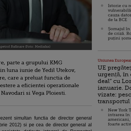
Istorie cu 
vulnerabilă
cauza dator
de la BCE
Șomajul în 
de criză. R
puțini șom
mpetrol Rafinare (Foto: Mediafax)
Uniunea Europea
e, parte a grupului KMG
UE pregăte
in luna iunie de Yedil Utekov,
urgență, în
re, care a preluat functia de
deal” cu Lo
estere a eficientei operationale
ianuarie. 
 Navodari si Vega Ploiesti.
vizate: pesc
transportul 
New York T
intrarea în
ezent simultan functia de director general
americani,
foarte acti
brie 2012) si pe cea de director general al