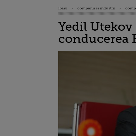
ibani
companii si industrii
comp
Yedil Utekov 
conducerea 