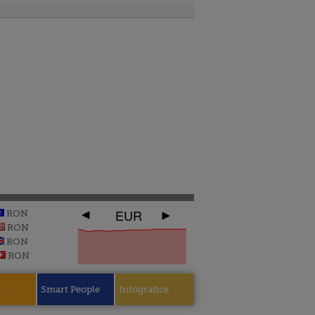
EUR
RON
RON
RON
RON
e
Smart People
Infografice