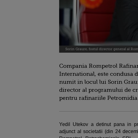
Sorin Graure, fostul director general al Ro
Compania Rompetrol Rafinar
International, este condusa d
numit in locul lui Sorin Grau
director al programului de cr
pentru rafinariile Petromidia
Yedil Utekov a detinut pana in pr
adjunct al societatii (din 24 decem