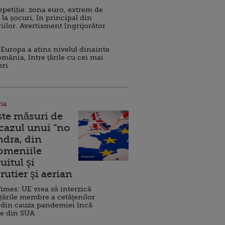
repetiție: zona euro, extrem de
 la șocuri, în principal din
iilor. Avertisment îngrijorător
Europa a atins nivelul dinainte
omânia, între țările cu cei mai
eri
na
ște măsuri de
 cazul unui ”no
ndra, din
Domeniile
uitul şi
rutier şi aerian
imes: UE vrea să interzică
 țările membre a cetăţenilor
 din cauza pandemiei încă
ve din SUA