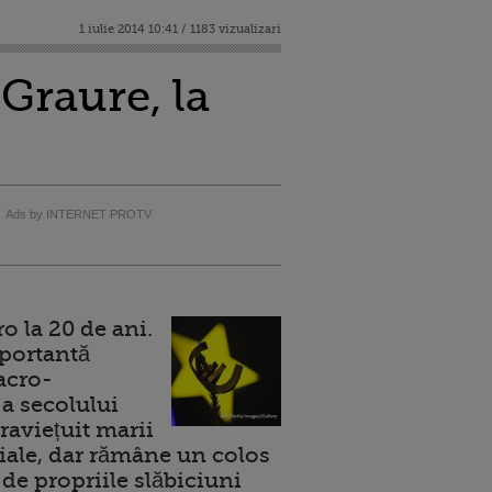
1 iulie 2014 10:41 / 1183 vizualizari
 Graure, la
Ads by INTERNET PROTV
 la 20 de ani.
portantă
acro-
a secolului
raviețuit marii
ale, dar rămâne un colos
de propriile slăbiciuni