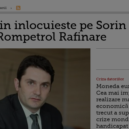
anii
in inlocuieste pe Sorin
Rompetrol Rafinare
Criza datoriilor
Moneda euro
Cea mai im
realizare m
economică 
trecut a sup
crize mondi
handicapat 