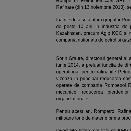
Rompetrol Petrochemicals SRL - 
Rafinare (din 13 noiembrie 2013), se
Inainte de a se alatura grupului Ro
de peste 10 ani in industria de 
Kazakhstan, precum Agip KCO si ra
compania nationala de petrol si gaz
Sorin Graure, directorul general al 
iunie 2014, a preluat functia de dir
operational pentru rafinariile Petr
vizeaza in principal reducerea cost
operate de compania Rompetrol Rafi
mecanice, reducerea pierderilor
organizationale.
Pentru acest an, Rompetrol Rafina
milioane tone de materie prima proce
Investitiile totale realizate de KM