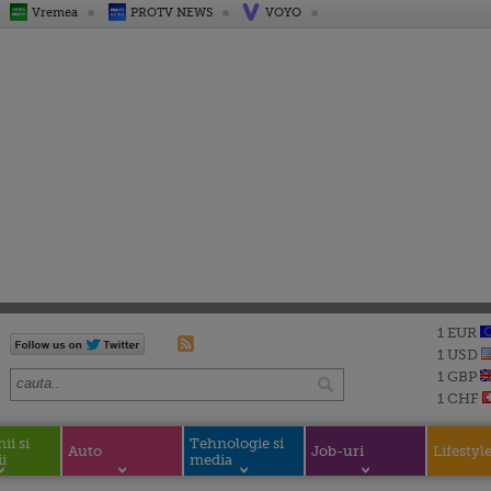
Vremea
PROTV NEWS
VOYO
1 EUR
1 USD
1 GBP
1 CHF
i si
Tehnologie si
Auto
Job-uri
Lifestyl
i
media