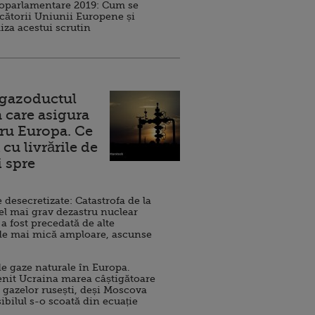
roparlamentare 2019: Cum se
cătorii Uniunii Europene și
iza acestui scrutin
 gazoductul
 care asigura
ru Europa. Ce
cu livrările de
i spre
esecretizate: Catastrofa de la
el mai grav dezastru nuclear
 a fost precedată de alte
de mai mică amploare, ascunse
e gaze naturale în Europa.
nit Ucraina marea câștigătoare
 gazelor rusești, deși Moscova
sibilul s-o scoată din ecuație