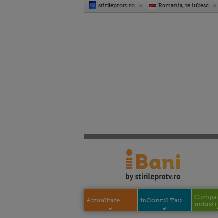
stirileprotv.ro
Romania, te iubesc
Compani
Actualitate
inContul Tau
industri