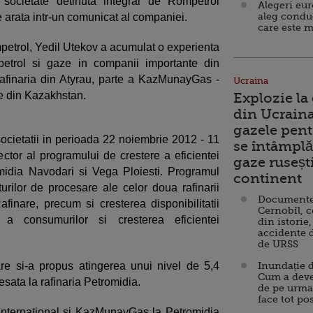
societate detinuta integral de Rompetrol
Alegeri eu
aleg condu
 arata intr-un comunicat al companiei.
care este m
mpetrol, Yedil Utekov a acumulat o experienta
petrol si gaze in companii importante din
finaria din Atyrau, parte a KazMunayGas -
Ucraina
e din Kazakhstan.
Explozie la
din Ucraina
gazele pent
societatii in perioada 22 noiembrie 2012 - 11
se întâmplă 
ector al programului de crestere a eficientei
gaze ruseșt
omidia Navodari si Vega Ploiesti. Programul
continent
urilor de procesare ale celor doua rafinarii
Documente d
nare, precum si cresterea disponibilitatii
Cernobîl, c
, a consumurilor si cresterea eficientei
din istorie,
accidente 
de URSS
re si-a propus atingerea unui nivel de 5,4
Inundație d
Cum a deve
sata la rafinaria Petromidia.
de pe urma
face tot po
G International si KazMunayGas la Petromidia