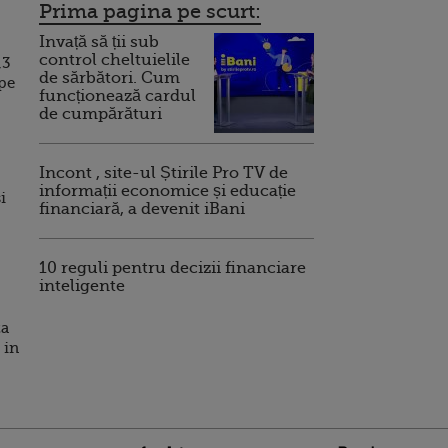
Prima pagina pe scurt:
Invață să ții sub
control cheltuielile
,3
de sărbători. Cum
ape
funcționează cardul
de cumpărături
Incont , site-ul Știrile Pro TV de
informații economice și educație
i
financiară, a devenit iBani
10 reguli pentru decizii financiare
inteligente
za
 in