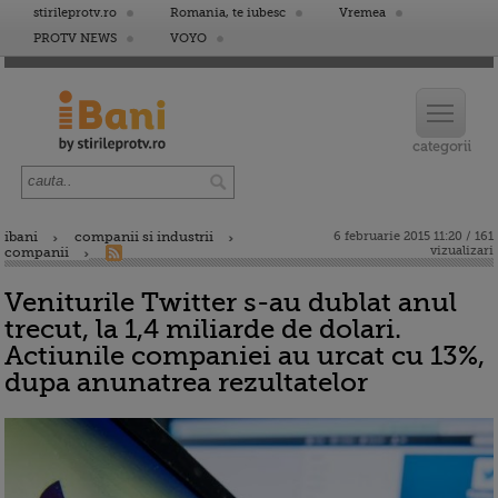
stirileprotv.ro
Romania, te iubesc
Vremea
PROTV NEWS
VOYO
ibani
companii si industrii
6 februarie 2015 11:20 / 161
vizualizari
companii
Veniturile Twitter s-au dublat anul
trecut, la 1,4 miliarde de dolari.
Actiunile companiei au urcat cu 13%,
dupa anunatrea rezultatelor